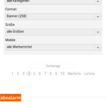
alle Kategorien
Format
Banner (258)
Größe
alle Größen
Mobile
alle Werbemittel
Vorherige
1
2
3
4
5
6
7
8
9
10
Nächste
Letzte