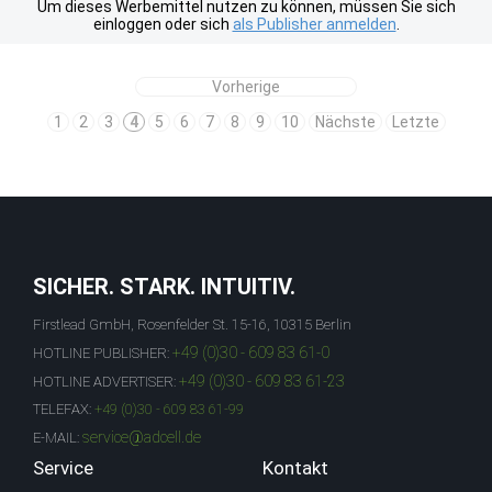
Um dieses Werbemittel nutzen zu können, müssen Sie sich
einloggen oder sich
als Publisher anmelden
.
Vorherige
1
2
3
4
5
6
7
8
9
10
Nächste
Letzte
SICHER. STARK. INTUITIV.
Firstlead GmbH, Rosenfelder St. 15-16, 10315 Berlin
+49 (0)30 - 609 83 61-0
HOTLINE PUBLISHER:
+49 (0)30 - 609 83 61-23
HOTLINE ADVERTISER:
TELEFAX:
+49 (0)30 - 609 83 61-99
service@adcell.de
E-MAIL:
Service
Kontakt