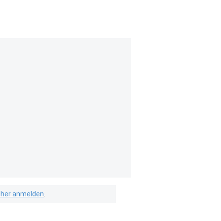
isher anmelden
.