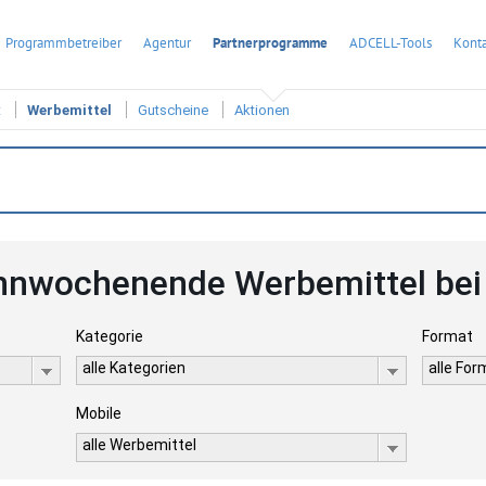
Programmbetreiber
Agentur
Partnerprogramme
ADCELL-Tools
Konta
t
Werbemittel
Gutscheine
Aktionen
nwochenende Werbemittel be
Kategorie
Format
alle Kategorien
alle Fo
Mobile
alle Werbemittel