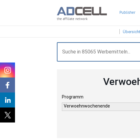
Publisher
the affiliate network
Übersich
Verwoeh
Programm
Verwoehnwochenende