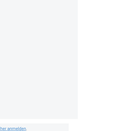
isher anmelden
.