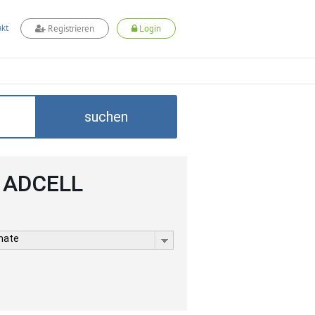
kt
Registrieren
Login
suchen
i ADCELL
rmate