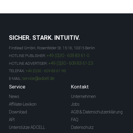
SICHER. STARK. INTUITIV.
Firstlead GmbH, Rosenfelder St. 15-16, 10315 Berlin
+49 (0)30 - 609 83 61-0
HOTLINE PUBLISHER:
+49 (0)30 - 609 83 61-23
HOTLINE ADVERTISER:
TELEFAX:
+49 (0)30 - 609 83 61-99
service@adcell.de
E-MAIL:
Service
Kontakt
News
Unternehmen
Affiliate-Lexikon
Jobs
Download
AGB & Datenschutzerklärung
API
FAQ
Unterstütze ADCELL
Datenschutz