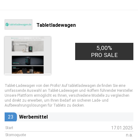
Tabletladewagen
5,00%
PRO SALE
Tablet-Ladewagen von den Profis! Auf tabletladewagen.de finden Sie eine
umfassende Auswahl an Tablet-Ladewagen und -koffern führender Hersteller.
Unsere Plattform ermöglicht es Ihnen, verschiedene Modelle zu vergleichen
und direkt zu erwerben, um Ihren Bedarf an sicheren Lade- und
Aufbewahrungslösungen für Tablets zu decken.
23
Werbemittel
17.01.2025
Start
n.a.
Stornoquote