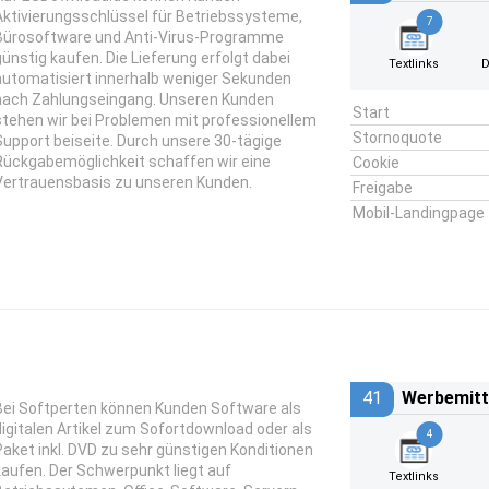
Aktivierungsschlüssel für Betriebssysteme,
7
Bürosoftware und Anti-Virus-Programme
günstig kaufen. Die Lieferung erfolgt dabei
Textlinks
D
automatisiert innerhalb weniger Sekunden
nach Zahlungseingang. Unseren Kunden
Start
stehen wir bei Problemen mit professionellem
Stornoquote
Support beiseite. Durch unsere 30-tägige
Rückgabemöglichkeit schaffen wir eine
Cookie
Vertrauensbasis zu unseren Kunden.
Freigabe
Mobil-Landingpage
41
Werbemitt
Bei Softperten können Kunden Software als
digitalen Artikel zum Sofortdownload oder als
4
Paket inkl. DVD zu sehr günstigen Konditionen
kaufen. Der Schwerpunkt liegt auf
Textlinks