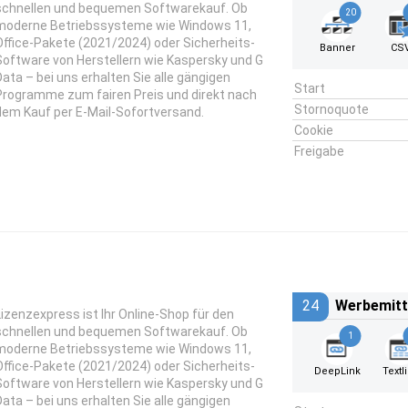
schnellen und bequemen Softwarekauf. Ob
20
moderne Betriebssysteme wie Windows 11,
Office-Pakete (2021/2024) oder Sicherheits-
Banner
CS
Software von Herstellern wie Kaspersky und G
Data – bei uns erhalten Sie alle gängigen
Start
Programme zum fairen Preis und direkt nach
Stornoquote
dem Kauf per E-Mail-Sofortversand.
Cookie
Freigabe
24
Werbemitt
Lizenzexpress ist Ihr Online-Shop für den
schnellen und bequemen Softwarekauf. Ob
1
moderne Betriebssysteme wie Windows 11,
Office-Pakete (2021/2024) oder Sicherheits-
DeepLink
Textl
Software von Herstellern wie Kaspersky und G
Data – bei uns erhalten Sie alle gängigen