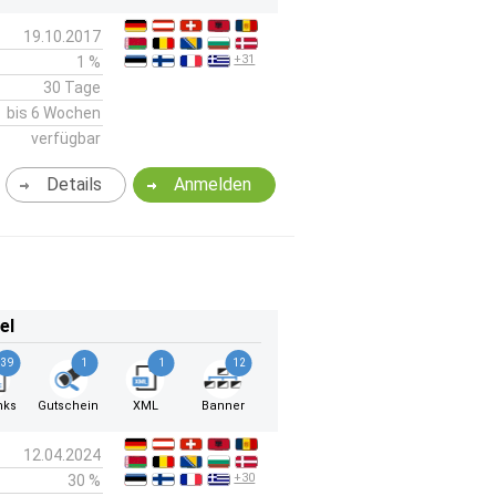
19.10.2017
+31
1 %
30 Tage
bis 6 Wochen
verfügbar
Details
Anmelden
el
39
1
1
12
nks
Gutschein
XML
Banner
12.04.2024
+30
30 %