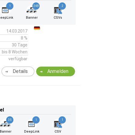
1
348
2
eepLink
Banner
CSVs
14.03.2017
8 %
30 Tage
bis 8 Wochen
verfügbar
Details
Anmelden
el
35
1
1
Banner
DeepLink
CSV