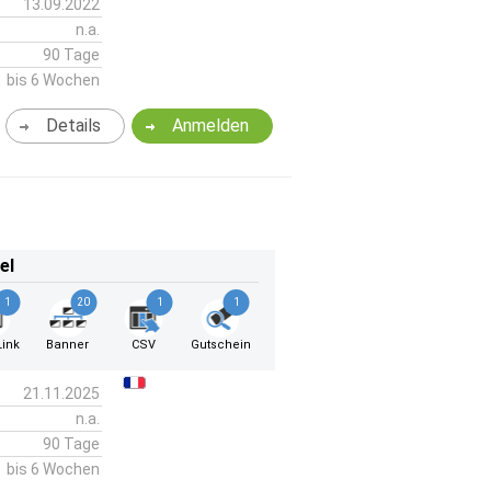
13.09.2022
n.a.
90 Tage
bis 6 Wochen
Details
Anmelden
el
1
20
1
1
ink
Banner
CSV
Gutschein
21.11.2025
n.a.
90 Tage
bis 6 Wochen