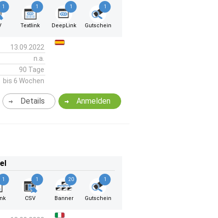
1
1
1
1
V
Textlink
DeepLink
Gutschein
13.09.2022
n.a.
90 Tage
bis 6 Wochen
Details
Anmelden
el
1
1
20
1
ink
CSV
Banner
Gutschein