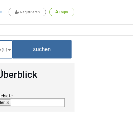
kt
Registrieren
Login
suchen
 (
0
)
Überblick
gebiete
der