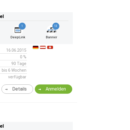
el
1
13
DeepLink
Banner
16.06.2015
0 %
90 Tage
bis 6 Wochen
verfügbar
Details
Anmelden
el