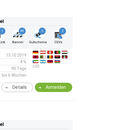
el
1
48
5
2
ink
Banner
Gutscheine
CSVs
15.10.2019
4 %
+181
90 Tage
bis 6 Wochen
Details
Anmelden
el