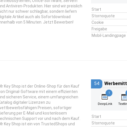
Betriebssytemen, Office-Software, Servern
und Antiviren-Produkten. Hier sind wir preislich
Start
nicht nur schwer schlagbar, sondern liefern
Stornoquote
digitale Artikel auch als Sofortdownload
innerhalb von 5 Minuten. Jetzt Bewerben!
Cookie
Freigabe
Mobil-Landingpage
54
Werbemitt
Mr Key Shop ist der Online-Shop für den Kauf
von Original-Software mit einem effizienten
1
und sicheren Service, einem umfangreichen
Katalog digitaler Lizenzen zu
DeepLink
Textli
wettbewerbsfähigen Preisen, sofortiger
Lieferung per E-Mail und kostenlosem
Start
technischen Support vor und nach dem Kauf.
Stornoquote
Mr Key Shop ist ein von TrustedShops und