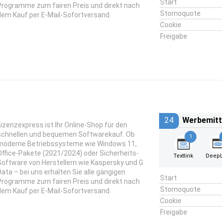
Start
Programme zum fairen Preis und direkt nach
Stornoquote
dem Kauf per E-Mail-Sofortversand.
Cookie
Freigabe
24
Werbemitt
Lizenzexpress ist Ihr Online-Shop für den
schnellen und bequemen Softwarekauf. Ob
1
moderne Betriebssysteme wie Windows 11,
Office-Pakete (2021/2024) oder Sicherheits-
Textlink
DeepL
Software von Herstellern wie Kaspersky und G
Data – bei uns erhalten Sie alle gängigen
Start
Programme zum fairen Preis und direkt nach
Stornoquote
dem Kauf per E-Mail-Sofortversand.
Cookie
Freigabe