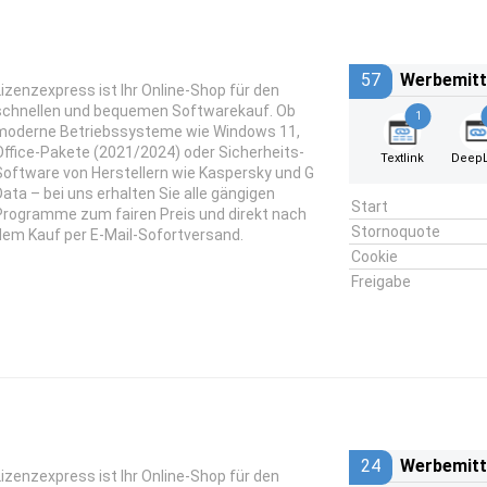
57
Werbemitt
Lizenzexpress ist Ihr Online-Shop für den
schnellen und bequemen Softwarekauf. Ob
1
moderne Betriebssysteme wie Windows 11,
Office-Pakete (2021/2024) oder Sicherheits-
Textlink
DeepL
Software von Herstellern wie Kaspersky und G
Data – bei uns erhalten Sie alle gängigen
Start
Programme zum fairen Preis und direkt nach
Stornoquote
dem Kauf per E-Mail-Sofortversand.
Cookie
Freigabe
24
Werbemitt
Lizenzexpress ist Ihr Online-Shop für den