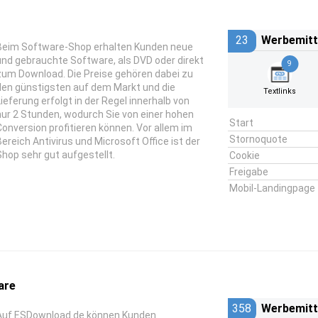
23
Werbemitt
Beim Software-Shop erhalten Kunden neue
und gebrauchte Software, als DVD oder direkt
9
zum Download. Die Preise gehören dabei zu
den günstigsten auf dem Markt und die
Textlinks
Lieferung erfolgt in der Regel innerhalb von
nur 2 Stunden, wodurch Sie von einer hohen
Start
Conversion profitieren können. Vor allem im
Stornoquote
Bereich Antivirus und Microsoft Office ist der
Shop sehr gut aufgestellt.
Cookie
Freigabe
Mobil-Landingpage
are
358
Werbemitt
Auf ESDownload.de können Kunden