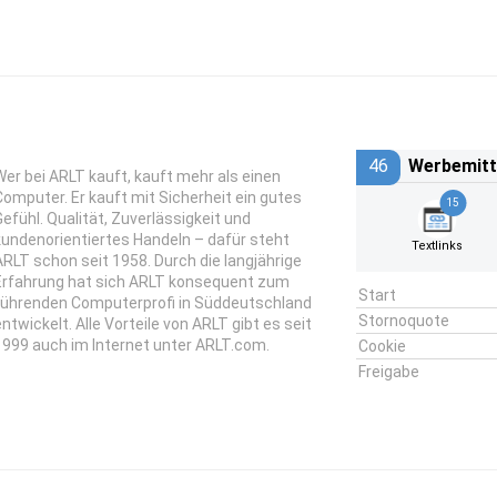
46
Werbemitt
Wer bei ARLT kauft, kauft mehr als einen
Computer. Er kauft mit Sicherheit ein gutes
15
Gefühl. Qualität, Zuverlässigkeit und
kundenorientiertes Handeln – dafür steht
Textlinks
ARLT schon seit 1958. Durch die langjährige
Erfahrung hat sich ARLT konsequent zum
Start
führenden Computerprofi in Süddeutschland
Stornoquote
entwickelt. Alle Vorteile von ARLT gibt es seit
1999 auch im Internet unter ARLT.com.
Cookie
Freigabe