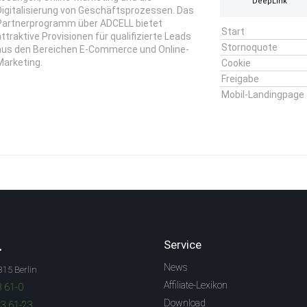
DeepLink
Digitalisierung von Geschäftsprozessen. Das
Partnerprogramm über ADCELL bietet
Start
attraktive Provisionen für qualifizierte Leads
Stornoquote
aus den Bereichen E-Commerce und Online-
Marketing.
Cookie
Freigabe
Mobil-Landingpage
.
Service
News
315 Berlin
Affiliate-Lexikon
3 61-0
Download
83 61-23