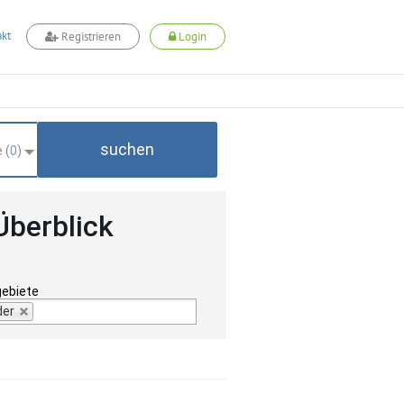
kt
Registrieren
Login
suchen
 (
0
)
Überblick
gebiete
der