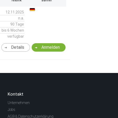
Textlink
Banner
12.11.2025
n.a.
90 Tage
bis 6 Wochen
verfügbar
Details
Anmelden
Kontakt
Unternehmen
Jobs
AGB & Datenschutzerklärung