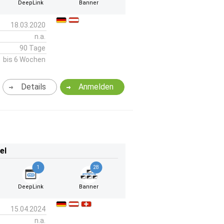
DeepLink
Banner
18.03.2020
n.a.
90 Tage
bis 6 Wochen
Details
Anmelden
el
1
28
DeepLink
Banner
15.04.2024
n.a.