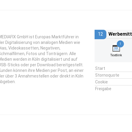
12
Werbemitt
MEDIAFIX GmbH ist Europas Marktführer in
der Digitalisierung von analogen Medien wie
1
Dias, Videokassetten, Negativen,
Schmalfilmen, Fotos und Tonträgern. Alle
Textlink
Medien werden in Köln digitalisiert und auf
USB-Sticks oder per Download bereitgestellt.
Start
Kunden können ihre Medien per Post, an einer
Stornoquote
der über 3 Annahmestellen oder direkt in Köln
abgeben.
Cookie
Freigabe