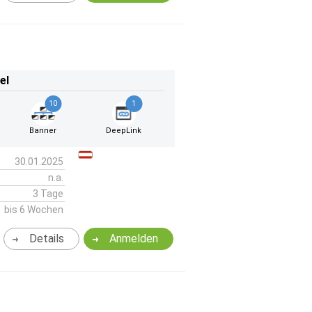
el
10
1
Banner
DeepLink
30.01.2025
n.a.
3 Tage
bis 6 Wochen
Details
Anmelden