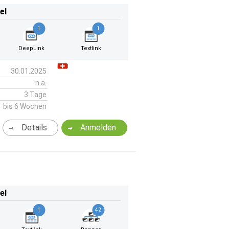
el
1
1
DeepLink
Textlink
30.01.2025
n.a.
3 Tage
bis 6 Wochen
Details
Anmelden
el
1
42