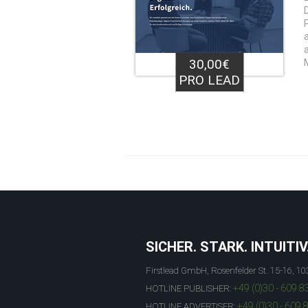
30,00€
PRO LEAD
SICHER. STARK. INTUITIV
Firstlead GmbH, Rosenfelder St. 15-16, 10
+49 (0)30 - 609 8
HOTLINE PUBLISHER:
+49 (0)30 - 609 
HOTLINE ADVERTISER: