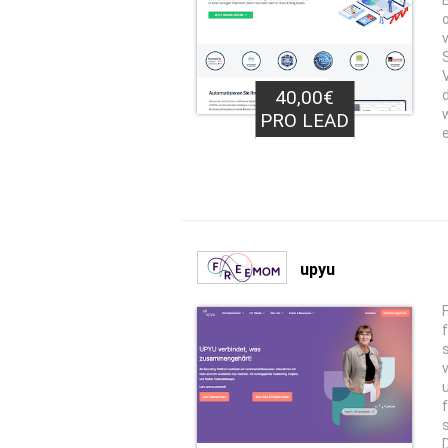
40,00€
PRO LEAD
upyu