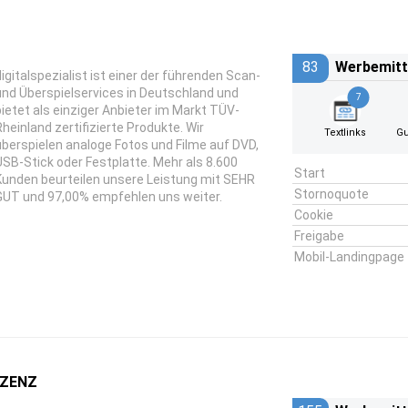
83
Werbemitt
digitalspezialist ist einer der führenden Scan-
und Überspielservices in Deutschland und
7
bietet als einziger Anbieter im Markt TÜV-
Rheinland zertifizierte Produkte. Wir
Textlinks
Gu
überspielen analoge Fotos und Filme auf DVD,
USB-Stick oder Festplatte. Mehr als 8.600
Start
Kunden beurteilen unsere Leistung mit SEHR
Stornoquote
GUT und 97,00% empfehlen uns weiter.
Cookie
Freigabe
Mobil-Landingpage
IZENZ