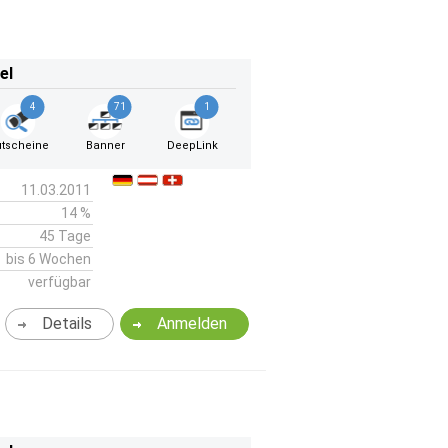
el
4
71
1
tscheine
Banner
DeepLink
11.03.2011
14 %
45 Tage
bis 6 Wochen
verfügbar
Details
Anmelden