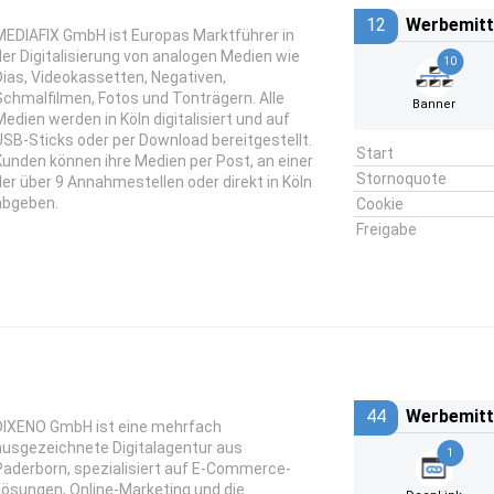
12
Werbemitt
MEDIAFIX GmbH ist Europas Marktführer in
der Digitalisierung von analogen Medien wie
10
Dias, Videokassetten, Negativen,
Schmalfilmen, Fotos und Tonträgern. Alle
Banner
Medien werden in Köln digitalisiert und auf
USB-Sticks oder per Download bereitgestellt.
Start
Kunden können ihre Medien per Post, an einer
Stornoquote
der über 9 Annahmestellen oder direkt in Köln
abgeben.
Cookie
Freigabe
44
Werbemitt
DIXENO GmbH ist eine mehrfach
ausgezeichnete Digitalagentur aus
1
Paderborn, spezialisiert auf E-Commerce-
Lösungen, Online-Marketing und die