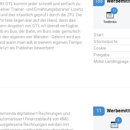
155
Werbemitt
Mit OTL kommt jeder schnell und einfach zu
seiner Trainer- und Ernährungsberater-Lizenz
11
- und das staatlich geprüft durch die ZFU. Die
Vorteile liegen klar auf der Hand, denn das
Textlinks
Lern-Angebot von OTL ist überall verfügbar.
Ob im Bus, der Bahn, im Büro oder gemütlich
Start
in den eigenen vier Wänden - Gelernt wird wo
Stornoquote
und wann man will, in seinem eigenen Tempo.
Jetzt als Publisher bewerben!
Cookie
Freigabe
Mobil-Landingpage
11
Werbemitt
domonda digitalisiert Rechnungen und
automatisiert Finanzabläufe von KMU.
2
Ausgelesene Rechnungen werden mit