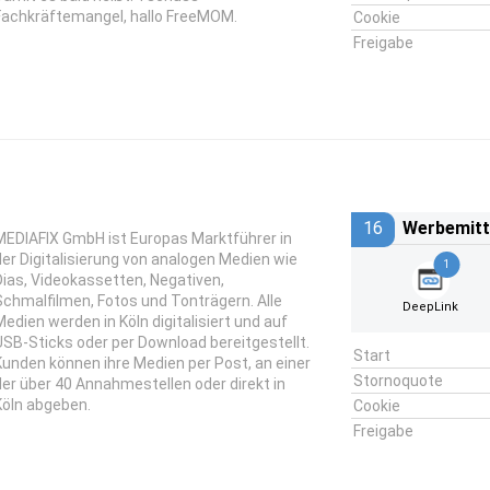
Fachkräftemangel, hallo FreeMOM.
Cookie
Freigabe
16
Werbemitt
MEDIAFIX GmbH ist Europas Marktführer in
der Digitalisierung von analogen Medien wie
1
Dias, Videokassetten, Negativen,
Schmalfilmen, Fotos und Tonträgern. Alle
DeepLink
Medien werden in Köln digitalisiert und auf
USB-Sticks oder per Download bereitgestellt.
Start
Kunden können ihre Medien per Post, an einer
Stornoquote
der über 40 Annahmestellen oder direkt in
Köln abgeben.
Cookie
Freigabe