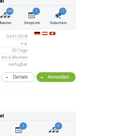
el
142
1
1
Banner
DeepLink
Gutschein
04.01.2018
n.a.
30 Tage
bis 6 Wochen
verfügbar
Details
Anmelden
el
1
8