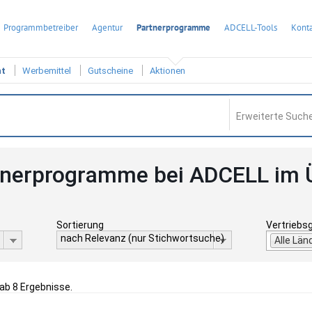
Programmbetreiber
Agentur
Partnerprogramme
ADCELL-Tools
Konta
ht
Werbemittel
Gutscheine
Aktionen
Erweiterte Suche
tnerprogramme bei ADCELL im 
Sortierung
Vertriebs
nach Relevanz (nur Stichwortsuche)
Alle Län
gab 8 Ergebnisse.