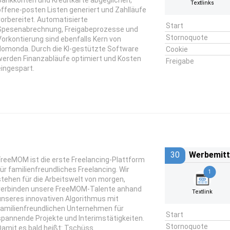
Bankkonten und Kreditkarte abgeglichen,
Textlinks
offene-posten Listen generiert und Zahlläufe
vorbereitet. Automatisierte
Start
Spesenabrechnung, Freigabeprozesse und
Stornoquote
Vorkontierung sind ebenfalls Kern von
domonda. Durch die KI-gestützte Software
Cookie
werden Finanzabläufe optimiert und Kosten
Freigabe
eingespart.
30
Werbemitt
FreeMOM ist die erste Freelancing-Plattform
für familienfreundliches Freelancing. Wir
1
stehen für die Arbeitswelt von morgen,
verbinden unsere FreeMOM-Talente anhand
Textlink
unseres innovativen Algorithmus mit
familienfreundlichen Unternehmen für
Start
spannende Projekte und Interimstätigkeiten.
Stornoquote
Damit es bald heißt: Tschüss