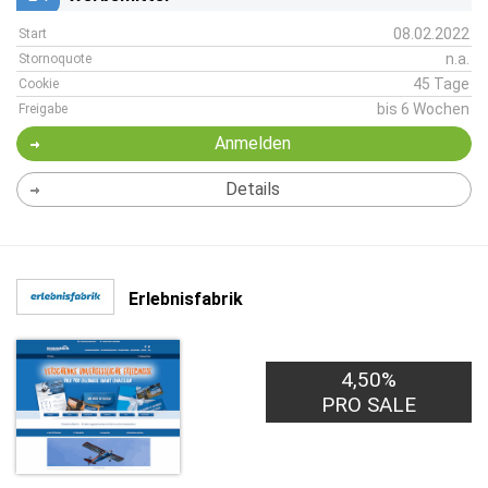
08.02.2022
Start
n.a.
Stornoquote
45 Tage
Cookie
bis 6 Wochen
Freigabe
Anmelden
Details
Erlebnisfabrik
4,50%
PRO SALE