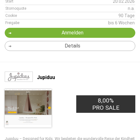
20.02.2026
Start
n.a.
Stornoquote
90 Tage
Cookie
bis 6 Wochen
Freigabe
Anmelden
Details
Jupiduu
8,00%
PRO SALE
Jupiduu – Designed for Kids. Wir begleiten die wundervolle Reise der Kindheit