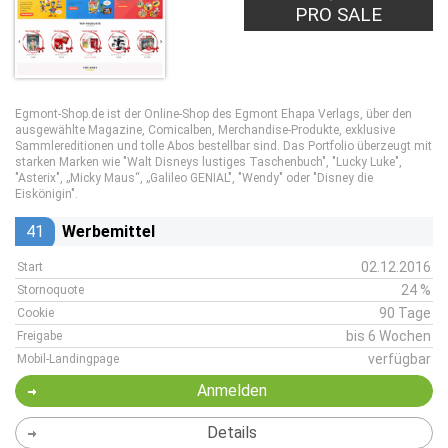
PRO SALE
Egmont-Shop.de ist der Online-Shop des Egmont Ehapa Verlags, über den
ausgewählte Magazine, Comicalben, Merchandise-Produkte, exklusive
Sammlereditionen und tolle Abos bestellbar sind. Das Portfolio überzeugt mit
starken Marken wie "Walt Disneys lustiges Taschenbuch", "Lucky Luke",
"Asterix", „Micky Maus“, „Galileo GENIAL", "Wendy" oder "Disney die
Eiskönigin".
41
Werbemittel
02.12.2016
Start
24 %
Stornoquote
90 Tage
Cookie
bis 6 Wochen
Freigabe
verfügbar
Mobil-Landingpage
Anmelden
Details