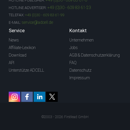
+49 (0)30 - 609 83 61-0
HOTLINE PUBLISHER:
+49 (0)30 - 609 83 61-23
HOTLINE ADVERTISER:
TELEFAX:
+49 (0)30 - 609 83 61-99
service@adcell.de
E-MAIL:
Service
Kontakt
News
Unternehmen
Affiliate-Lexikon
Jobs
Download
AGB & Datenschutzerklärung
API
FAQ
Unterstütze ADCELL
Datenschutz
Impressum
©2003 - 2026 Firstlead GmbH