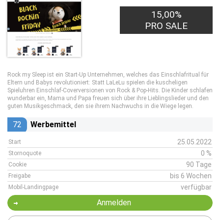
15,00%
PRO SALE
Rock my Sleep ist ein Start-Up Unternehmen, welches das Einschlafritual für
Eltern und Babys revolutioniert: Statt LaLeLu spielen die kuscheligen
Spieluhren Einschlaf-Coverversionen von Rock & Pop-Hits. Die Kinder schlafen
wunderbar ein, Mama und Papa freuen sich über ihre Lieblingslieder und den
guten Musikgeschmack, den sie ihrem Nachwuchs in die Wiege legen.
72
Werbemittel
25.05.2022
Start
0 %
Stornoquote
90 Tage
Cookie
bis 6 Wochen
Freigabe
verfügbar
Mobil-Landingpage
Anmelden