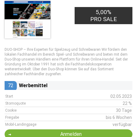
5,00%
PRO SALE
DUO-SHOP – Ihre Experten für Spielzeug und Schreibwaren Wir fördern den
lokalen Fachhandel im Bereich Spiel- und Schreibwaren und bieten mit dem
Duo-Shop unseren Händlern eine Plattform für ihren Online-Handel. Seit der
Gründung im Oktober 1991 hat sich die Fachhandelskooperation
weiterentwickelt. Über den Duo-Shop können Sie auf das Sortiment
zahlreicher Fachhändler zugreifen.
72
Werbemittel
02.05.2023
Start
22 %
Stornoquote
30 Tage
Cookie
bis 6 Wochen
Freigabe
verfügbar
Mobil-Landingpage
Anmelden