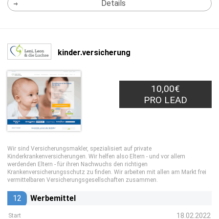
Details
kinder.versicherung
10,00€
PRO LEAD
Wir sind Versicherungsmakler, spezialisiert auf private
Kinderkrankenversicherungen. Wir helfen also Eltern - und vor allem
werdenden Eltern - für ihren Nachwuchs den richtigen
Krankenversicherungsschutz zu finden. Wir arbeiten mit allen am Markt frei
vermittelbaren Versicherungsgesellschaften zusammen.
12
Werbemittel
18.02.2022
Start