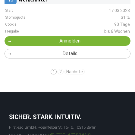
17.03.2023
Start
31 %
Stornoquote
90 Tage
Cookie
bis 6 Wochen
Freigabe
Anmelden
Details
1
2
Nächste
SICHER. STARK. INTUITIV.
Firstlead GmbH, Rosenfelder St. 15-16, 10315 Berlin