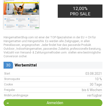
12,00%
PRO SALE
HängemattenShop.com ist einer der TOP-Spezialisten in der EU + CH für
Hängematten und Hängestühle. Es werden alle Zielgruppen, in allen
Preisklassen, angesprochen. Jeder findet hier das passende Produkt.
Outdoor-, Indoorhängematten, passendes Zubehör, professionelle Beratung,
Vielzahl von Versand- & Zahlungsmethoden uvm. stellen eine bestmögliche
Conversion sicher.
30
Werbemittel
03.08.2021
Start
10 %
Stornoquote
30 Tage
Cookie
bis 6 Wochen
Freigabe
verfügbar
Mobil-Landingpage
Anmelden