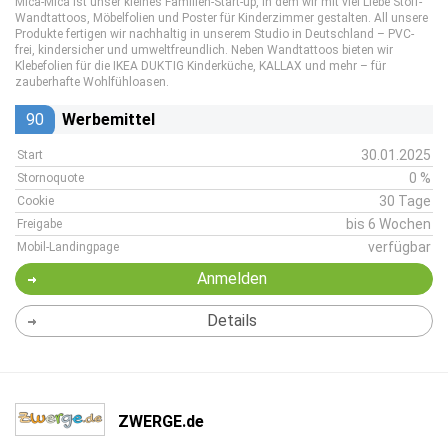
Mica-Mica ist unser kleines Familien-Start-up, in dem wir mit viel Liebe Stoff-
Wandtattoos, Möbelfolien und Poster für Kinderzimmer gestalten. All unsere
Produkte fertigen wir nachhaltig in unserem Studio in Deutschland – PVC-
frei, kindersicher und umweltfreundlich. Neben Wandtattoos bieten wir
Klebefolien für die IKEA DUKTIG Kinderküche, KALLAX und mehr – für
zauberhafte Wohlfühloasen.
90
Werbemittel
30.01.2025
Start
0 %
Stornoquote
30 Tage
Cookie
bis 6 Wochen
Freigabe
verfügbar
Mobil-Landingpage
Anmelden
Details
ZWERGE.de