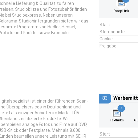
Schnelle Lieferung & Qualität zu fairen
Preisen. Studioblitze und Fotozubehör finden
DeepLink
Sie bei Studioexpress. Neben unseren
Colorama-Studiohintergründen bieten wir das
Start
gesamte Programm von Hedler, Hensel,
Stornoquote
Profoto und Priolite, sowie Broncolor.
Cookie
Freigabe
83
Werbemitt
digitalspezialist ist einer der führenden Scan-
und Überspielservices in Deutschland und
7
bietet als einziger Anbieter im Markt TÜV-
Rheinland zertifizierte Produkte. Wir
Textlinks
Gu
überspielen analoge Fotos und Filme auf DVD,
USB-Stick oder Festplatte. Mehr als 8.600
Start
Kunden beurteilen unsere Leistung mit SEHR