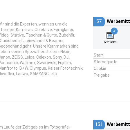
57
Werbemitt
Wir sind die Experten, wenn es um die
Themen: Kameras, Objektive, Ferngläser,
3
Video, Stative, Taschen & Gurte, Zubehör,
Studiobedarf, Leinwände & Beamer,
Textlinks
Secondhand geht. Unsere Kernmarken sind
neben kleinen Spezialherstellern: Nikon,
Start
Canon, ZEISS, Leica, Celexon, Sony, DJI,
Stornoquote
Panasonic, Walimex, Swarovski, Fujifilm,
Manfrotto, B+W, Olympus, Kaiser Fototechnik,
Cookie
Novoflex, Laowa, SAMYANG, etc.
Freigabe
151
Werbemitt
Im Laufe der Zeit gab es im Fotografie-