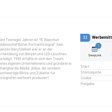
32
Werbemitt
Seit Teenager Jahren ist YE Xiaochun
leidenschaftlicher Portraitfotograf. Sein
1
ganzes Berufsleben war er an der
Entwicklung von Blitzen und LED-Leuchten
DeepLink
beteiligt. 1995 erfüllte er sich den Traum
eines eigenen Unternehmens und gründete in
Start
Shanghai die Marke Jinbei, die seitdem
Stornoquote
hochwertige Blitze und Zubehör für
Fotografen weltweit produziert.
Cookie
Freigabe