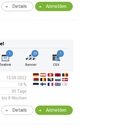
Details
Anmelden
el
1
29
1
Textlink
Banner
CSV
15.09.2022
+30
10 %
30 Tage
bis 8 Wochen
Details
Anmelden