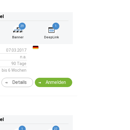
el
29
1
Banner
DeepLink
07.03.2017
n.a.
90 Tage
bis 6 Wochen
Details
Anmelden
el
1
27