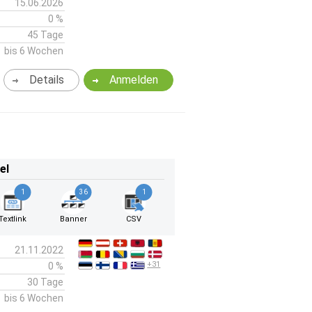
15.06.2026
0 %
45 Tage
bis 6 Wochen
Details
Anmelden
el
1
36
1
Textlink
Banner
CSV
21.11.2022
+31
0 %
30 Tage
bis 6 Wochen