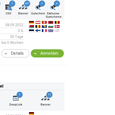
1
147
1
✔
k
CSV
Banner
Gutschein
Exklusive
Gutscheine
08.09.2022
+30
3 %
30 Tage
bis 6 Wochen
Details
Anmelden
el
1
11
DeepLink
Banner