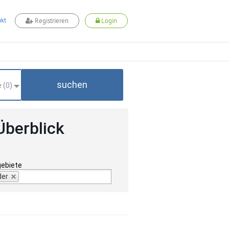
kt
Registrieren
Login
suchen
 (
0
)
Überblick
gebiete
der