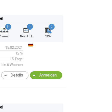
el
51
1
2
Banner
DeepLink
CSVs
15.02.2021
12 %
15 Tage
bis 6 Wochen
Details
Anmelden
el