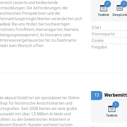
Bereich rasante und bedeutende
1
1
Entwicklungen. Die Anforderungen, die
technischen Perspektiven und die
Textlink
DeepLin
Vermarktungsmöglichkeiten veränderten sich
radikal. Bei uns finden Sie hochwertigen
Start
Stativen, Fotofiltern, Kameragurten, Kamera
Stornoquote
Reinigungsequipment, Actioncams über
Unterwassergehäuse bis hin zu Dashcams
Cookie
bleibt kein Wunsch offen.
Freigabe
13
Werbemitt
die akpool GmbH ist ein spezialisierter Online-
Shop für historische Ansichtskarten und
1
Fotografien. Seit 2008 bieten wir eine große
Auswahl mit über 1,5 Million Artikeln und
Textlink
zählen zu den beliebtesten Anbietern in
diesem Bereich. Kunden weltweit nutzen