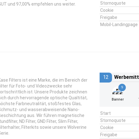
Stornoquote
GUT und 97,00% empfehlen uns weiter.
Cookie
Freigabe
Mobil-Landingpage
12
Werbemitt
Kase Filters ist eine Marke, die im Bereich der
Filter für Foto- und Videozwecke sehr
9
fortschrittlich ist. Unsere Produkte zeichnen
sich durch hervorragende optische Qualtität,
Banner
höchste Farbneutralität, stoßfestes Glas,
Schmutz- und wasserabweisende Nano-
Start
Beschichtung aus. Wir führen magnetische
Stornoquote
undfilter, ND Filter, GND Filter, Slim Filter,
Filterhalter, Filterkits sowie unsere Wolverine
Cookie
erie.
Freigabe