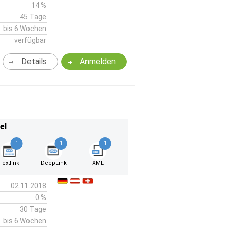
14 %
45 Tage
bis 6 Wochen
verfügbar
Details
Anmelden
el
1
1
1
Textlink
DeepLink
XML
02.11.2018
0 %
30 Tage
bis 6 Wochen