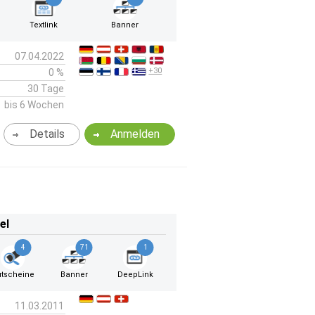
Textlink
Banner
07.04.2022
+30
0 %
30 Tage
bis 6 Wochen
Details
Anmelden
el
4
71
1
tscheine
Banner
DeepLink
11.03.2011