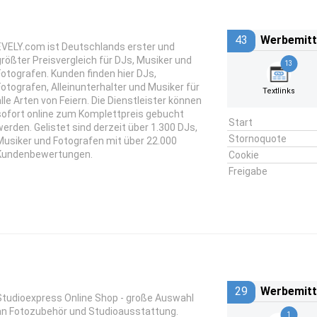
43
Werbemitt
EVELY.com ist Deutschlands erster und
größter Preisvergleich für DJs, Musiker und
13
Fotografen. Kunden finden hier DJs,
Fotografen, Alleinunterhalter und Musiker für
Textlinks
alle Arten von Feiern. Die Dienstleister können
sofort online zum Komplettpreis gebucht
Start
werden. Gelistet sind derzeit über 1.300 DJs,
Stornoquote
Musiker und Fotografen mit über 22.000
Kundenbewertungen.
Cookie
Freigabe
29
Werbemitt
Studioexpress Online Shop - große Auswahl
an Fotozubehör und Studioausstattung.
1