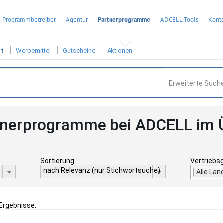
Programmbetreiber
Agentur
Partnerprogramme
ADCELL-Tools
Konta
ht
Werbemittel
Gutscheine
Aktionen
Erweiterte Suche
tnerprogramme bei ADCELL im 
Sortierung
Vertriebs
nach Relevanz (nur Stichwortsuche)
Alle Län
 Ergebnisse.