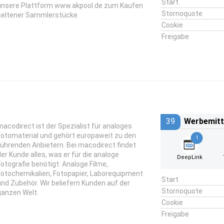
Start
unsere Plattform www.akpool.de zum Kaufen
Stornoquote
seltener Sammlerstücke.
Cookie
Freigabe
39
Werbemitt
macodirect ist der Spezialist für analoges
Fotomaterial und gehört europaweit zu den
1
führenden Anbietern. Bei macodirect findet
der Kunde alles, was er für die analoge
DeepLink
Fotografie benötigt: Analoge Filme,
Fotochemikalien, Fotopapier, Laborequipment
Start
und Zubehör. Wir beliefern Kunden auf der
Stornoquote
ganzen Welt.
Cookie
Freigabe