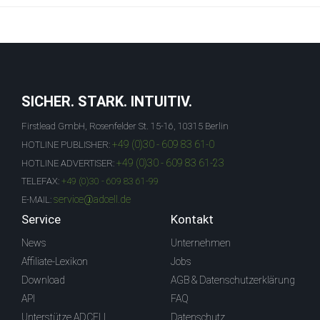
SICHER. STARK. INTUITIV.
Firstlead GmbH, Rosenfelder St. 15-16, 10315 Berlin
+49 (0)30 - 609 83 61-0
HOTLINE PUBLISHER:
+49 (0)30 - 609 83 61-23
HOTLINE ADVERTISER:
TELEFAX:
+49 (0)30 - 609 83 61-99
service@adcell.de
E-MAIL:
Service
Kontakt
News
Unternehmen
Affiliate-Lexikon
Jobs
Download
AGB & Datenschutzerklärung
API
FAQ
Unterstütze ADCELL
Datenschutz