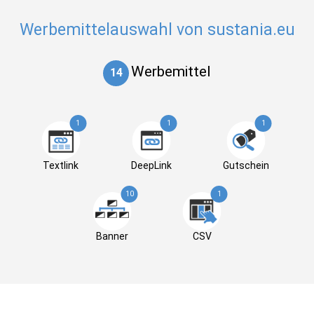
Werbemittelauswahl von sustania.eu
Werbemittel
14
1
1
1
Textlink
DeepLink
Gutschein
10
1
Banner
CSV