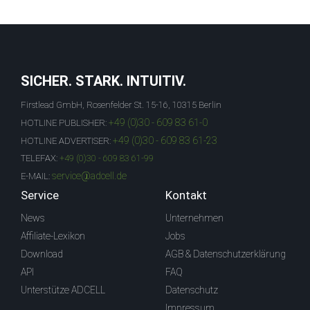
SICHER. STARK. INTUITIV.
Firstlead GmbH, Rosenfelder St. 15-16, 10315 Berlin
+49 (0)30 - 609 83 61-0
HOTLINE PUBLISHER:
+49 (0)30 - 609 83 61-23
HOTLINE ADVERTISER:
TELEFAX:
+49 (0)30 - 609 83 61-99
service@adcell.de
E-MAIL:
Service
Kontakt
News
Unternehmen
Affiliate-Lexikon
Jobs
Download
AGB & Datenschutzerklärung
API
FAQ
Unterstütze ADCELL
Datenschutz
Impressum