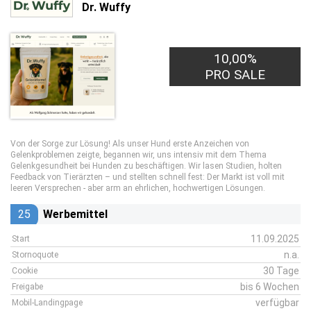
Dr. Wuffy
10,00%
PRO SALE
Von der Sorge zur Lösung! Als unser Hund erste Anzeichen von
Gelenkproblemen zeigte, begannen wir, uns intensiv mit dem Thema
Gelenkgesundheit bei Hunden zu beschäftigen. Wir lasen Studien, holten
Feedback von Tierärzten – und stellten schnell fest: Der Markt ist voll mit
leeren Versprechen - aber arm an ehrlichen, hochwertigen Lösungen.
25
Werbemittel
11.09.2025
Start
n.a.
Stornoquote
30 Tage
Cookie
bis 6 Wochen
Freigabe
verfügbar
Mobil-Landingpage