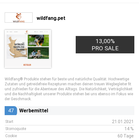
wildfang.pet
13,00%
PRO SALE
Wildfang® Produkte stehen für beste und natürliche Qualität. Hochwertige
Zutaten und getreidefreie Rezepturen machen deinen treuen Wegbegleiter fit
und zufrieden für die Abenteuer des Alltags. Die Natürlichkeit, Verträglichkeit
und die Nachhaltigkeit unserer Produkte stehen bei uns ebenso im Fokus wie
der Geschmack.
47
Werbemittel
21.01.2021
Start
14 %
Stornoquote
60 Tage
Cookie