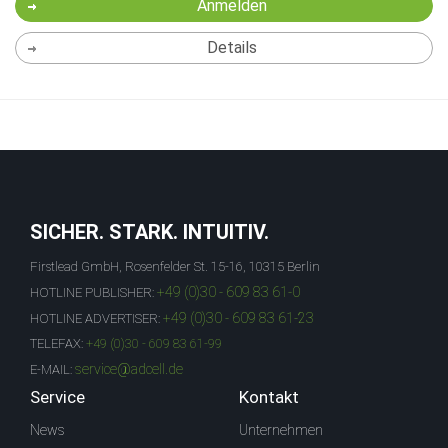
Anmelden
Details
SICHER. STARK. INTUITIV.
Firstlead GmbH, Rosenfelder St. 15-16, 10315 Berlin
+49 (0)30 - 609 83 61-0
HOTLINE PUBLISHER:
+49 (0)30 - 609 83 61-23
HOTLINE ADVERTISER:
TELEFAX:
+49 (0)30 - 609 83 61-99
service@adcell.de
E-MAIL:
Service
Kontakt
News
Unternehmen