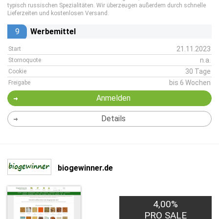
typisch russischen Spezialitäten. Wir überzeugen außerdem durch schnelle
Lieferzeiten und kostenlosen Versand.
9
Werbemittel
21.11.2023
Start
n.a.
Stornoquote
30 Tage
Cookie
bis 6 Wochen
Freigabe
Anmelden
Details
biogewinner.de
4,00%
PRO SALE