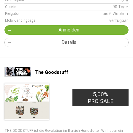
0 %
Stornoquote
90 Tage
Cookie
bis 6 Wochen
Freigabe
verfügbar
Mobil-Landingpage
Anmelden
Details
The Goodstuff
5,00%
PRO SALE
THE GOODSTUFF ist die Revolution im Bereich Hundefutter. Wir haben ein