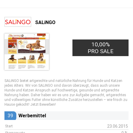
SALiNGO
10,00%
PRO SALE
SALiNGO bietet artgerechte und natürliche Nahrung für Hunde und Katzen
jedes Alters. Wir von SALiNGO sind davon überzeugt, dass auch unsere
Hunde und Katzen Anspruch auf hochwertige, gesunde und artgerechte
Nahrung haben. Daher haben wir es uns zur Aufgabe gemacht, artgerechtes
und vollwertiges Futter ohne künstliche Zusätze herzustellen – wie frisch zu
Hause gekocht! Jetzt Bewerben!
39
Werbemittel
23.06.2015
Start