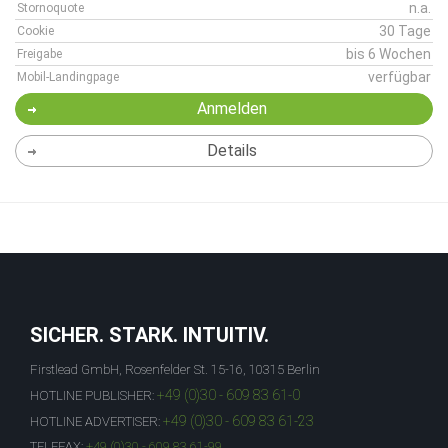
n.a.
Stornoquote
30 Tage
Cookie
bis 6 Wochen
Freigabe
verfügbar
Mobil-Landingpage
Anmelden
Details
SICHER. STARK. INTUITIV.
Firstlead GmbH, Rosenfelder St. 15-16, 10315 Berlin
+49 (0)30 - 609 83 61-0
HOTLINE PUBLISHER:
+49 (0)30 - 609 83 61-23
HOTLINE ADVERTISER:
TELEFAX:
+49 (0)30 - 609 83 61-99