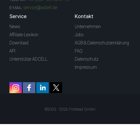
service@adcell.de
E-MAIL:
Service
Kontakt
News
Unternehmen
Affiliate-Lexikon
Jobs
Download
AGB & Datenschutzerklärung
API
FAQ
Unterstütze ADCELL
Datenschutz
Impressum
©2003 - 2026 Firstlead GmbH