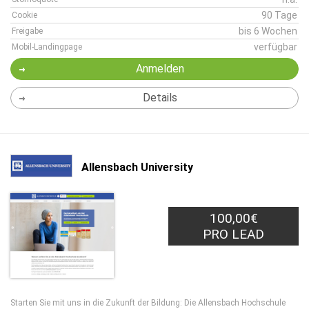
90 Tage
Cookie
bis 6 Wochen
Freigabe
verfügbar
Mobil-Landingpage
Anmelden
Details
Allensbach University
100,00€
PRO LEAD
Starten Sie mit uns in die Zukunft der Bildung: Die Allensbach Hochschule