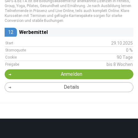
SAFS & BETA ist die Bildungsakademie für anerkannte Lizenzen in Fitness,
Group, Yoga, Pilates, Gesundheit und Ernährung. Je nach Ausbildung lernen
Teilnehmende in Präsenz und Live Online, teils auch komplett Online. Klare
Kursseiten mit Terminen und gefragte Karrierepakete sorgen für starke
Conversion und stabile Buchungen.
12
Werbemittel
29.10.2025
Start
0 %
Stornoquote
90 Tage
Cookie
bis 8 Wochen
Freigabe
Anmelden
Details