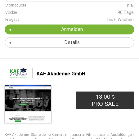
n.a.
Stornoquote
90 Tage
Cookie
bis 6 Wochen
Freigabe
Anmelden
Details
KAF Akademie GmbH
13,00%
30,00€
PRO LEAD
PRO SALE
KAF Akademie, Starte deine Karriere mit unseren Fitnesstrainer Ausbildungen