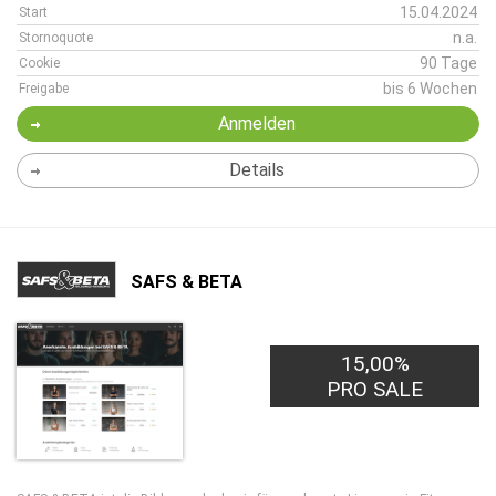
15.04.2024
Start
n.a.
Stornoquote
90 Tage
Cookie
bis 6 Wochen
Freigabe
Anmelden
Details
SAFS & BETA
15,00%
PRO SALE