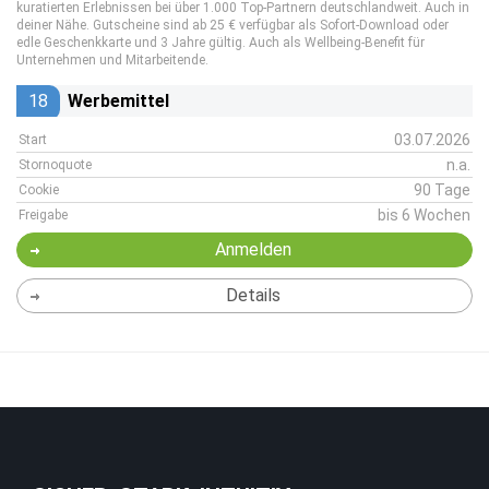
kuratierten Erlebnissen bei über 1.000 Top-Partnern deutschlandweit. Auch in
deiner Nähe. Gutscheine sind ab 25 € verfügbar als Sofort-Download oder
edle Geschenkkarte und 3 Jahre gültig. Auch als Wellbeing-Benefit für
Unternehmen und Mitarbeitende.
18
Werbemittel
03.07.2026
Start
n.a.
Stornoquote
90 Tage
Cookie
bis 6 Wochen
Freigabe
Anmelden
Details