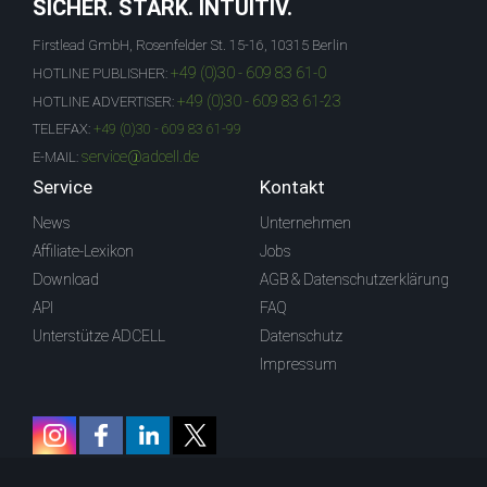
SICHER. STARK. INTUITIV.
Firstlead GmbH, Rosenfelder St. 15-16, 10315 Berlin
+49 (0)30 - 609 83 61-0
HOTLINE PUBLISHER:
+49 (0)30 - 609 83 61-23
HOTLINE ADVERTISER:
TELEFAX:
+49 (0)30 - 609 83 61-99
service@adcell.de
E-MAIL:
Service
Kontakt
News
Unternehmen
Affiliate-Lexikon
Jobs
Download
AGB & Datenschutzerklärung
API
FAQ
Unterstütze ADCELL
Datenschutz
Impressum