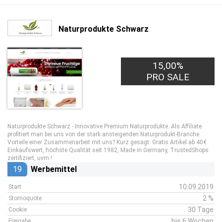
Naturprodukte Schwarz
15,00%
PRO SALE
Naturprodukte Schwarz - Innovative Premium Naturprodukte. Als Affiliate
profitiert man bei uns von der stark ansteigenden Naturprodukt-Branche.
Vorteile einer Zusammenarbeit mit uns? Kurz gesagt: Gratis Artikel ab 40€
Einkaufswert, höchste Qualität seit 1982, Made in Germany, TrustedShops
zertifiziert, uvm.!
19
Werbemittel
10.09.2019
Start
2 %
Stornoquote
30 Tage
Cookie
bis 6 Wochen
Freigabe