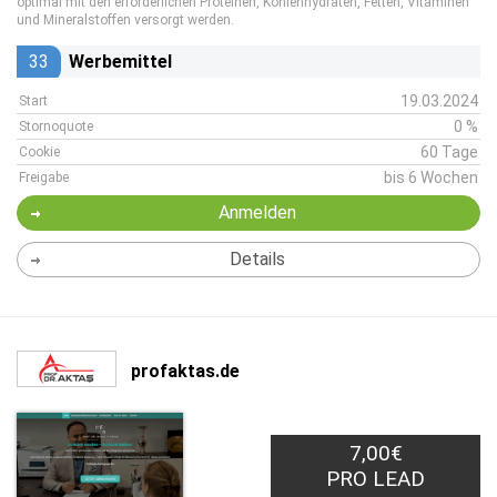
optimal mit den erforderlichen Proteinen, Kohlenhydraten, Fetten, Vitaminen
und Mineralstoffen versorgt werden.
33
Werbemittel
19.03.2024
Start
0 %
Stornoquote
60 Tage
Cookie
bis 6 Wochen
Freigabe
Anmelden
Details
profaktas.de
7,00€
PRO LEAD