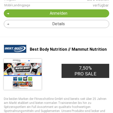
verfügbar
Mobil-Landingpage
Anmelden
Details
Best Body Nutrition // Mammut Nutrition
7,50%
PRO SALE
Die beiden Marken der Fitnesshotline GmbH sind bereits seit über 25 Jahren
am Markt etabliert und bieten normalen Trainierenden bis hin zu
Spitzensportlern ein Full Assortment an qualitativ hochwertigen
Sportnahrungsmitteln und Supplementen. Unsere Produkte sind lecker und