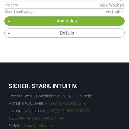
bis 6 Wochen
Freigabe
verfügbar
Mobil-Landingpage
Anmelden
Details
SICHER. STARK. INTUITIV.
Firstlead GmbH, Rosenfelder St. 15-16, 10315 Berlin
+49 (0)30 - 609 83 61-0
HOTLINE PUBLISHER:
+49 (0)30 - 609 83 61-23
HOTLINE ADVERTISER:
TELEFAX:
+49 (0)30 - 609 83 61-99
service@adcell.de
E-MAIL: