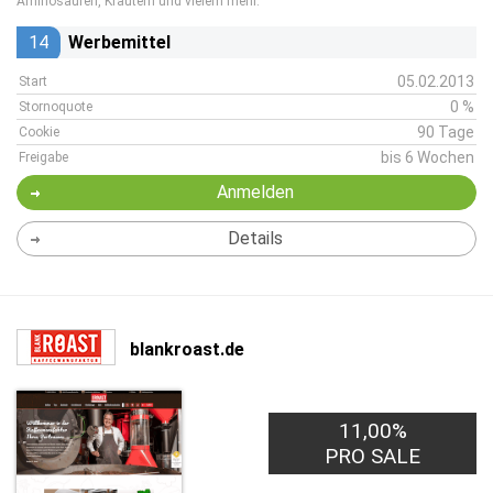
Aminosäuren, Kräutern und vielem mehr.
14
Werbemittel
05.02.2013
Start
0 %
Stornoquote
90 Tage
Cookie
bis 6 Wochen
Freigabe
Anmelden
Details
blankroast.de
11,00%
PRO SALE