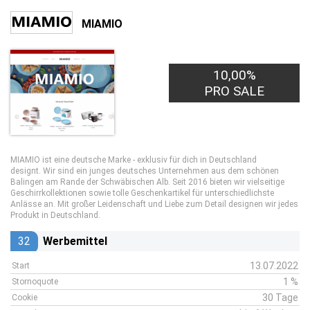
MIAMIO
10,00%
PRO SALE
MIAMIO ist eine deutsche Marke - exklusiv für dich in Deutschland
designt. Wir sind ein junges deutsches Unternehmen aus dem schönen
Balingen am Rande der Schwäbischen Alb. Seit 2016 bieten wir vielseitige
Geschirrkollektionen sowie tolle Geschenkartikel für unterschiedlichste
Anlässe an. Mit großer Leidenschaft und Liebe zum Detail designen wir jedes
Produkt in Deutschland.
32
Werbemittel
13.07.2022
Start
1 %
Stornoquote
30 Tage
Cookie