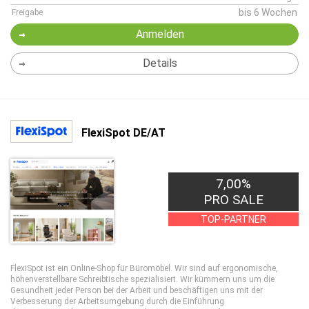
bis 6 Wochen
Freigabe
Anmelden
Details
FlexiSpot DE/AT
7,00%
PRO SALE
TOP-PARTNER
FlexiSpot ist ein Online-Shop für Büromöbel. Wir sind auf ergonomische,
höhenverstellbare Schreibtische spezialisiert. Wir kümmern uns um die
Gesundheit jeder Person bei der Arbeit und beschäftigen uns mit der
Verbesserung der Arbeitsumgebung durch die Einführung