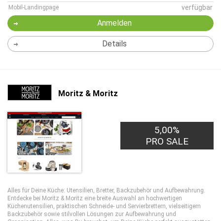
verfügbar
Mobil-Landingpage
Anmelden
Details
Moritz & Moritz
5,00%
PRO SALE
Alles für Deine Küche: Utensilien, Bretter, Backzubehör und Aufbewahrung.
Entdecke bei Moritz & Moritz eine breite Auswahl an hochwertigen
Küchenutensilien, praktischen Schneide- und Servierbrettern, vielseitigem
Backzubehör sowie stilvollen Lösungen zur Aufbewahrung und