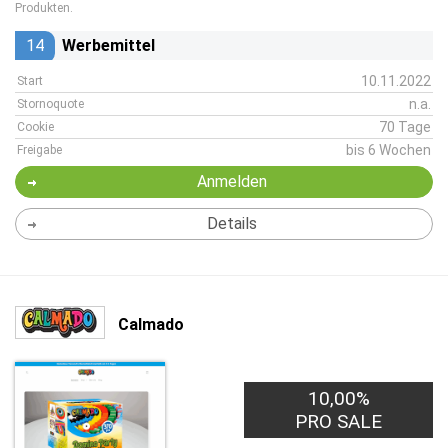
Produkten.
14
Werbemittel
10.11.2022
Start
n.a.
Stornoquote
70 Tage
Cookie
bis 6 Wochen
Freigabe
Anmelden
Details
Calmado
10,00%
PRO SALE