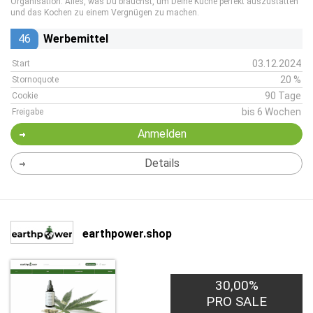
Organisation. Alles, was Du brauchst, um Deine Küche perfekt auszustatten
und das Kochen zu einem Vergnügen zu machen.
46
Werbemittel
03.12.2024
Start
20 %
Stornoquote
90 Tage
Cookie
bis 6 Wochen
Freigabe
Anmelden
Details
earthpower.shop
30,00%
PRO SALE