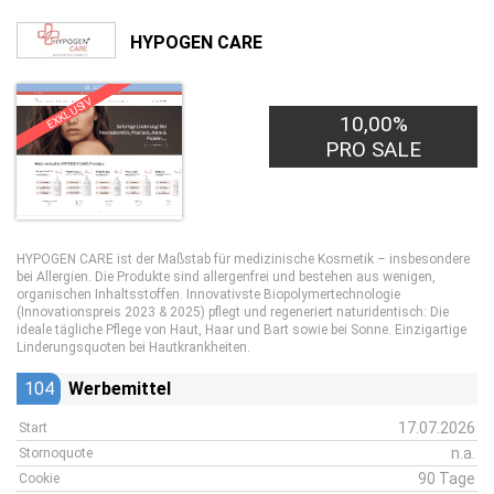
HYPOGEN CARE
EXKLUSIV
10,00%
PRO SALE
HYPOGEN CARE ist der Maßstab für medizinische Kosmetik – insbesondere
bei Allergien. Die Produkte sind allergenfrei und bestehen aus wenigen,
organischen Inhaltsstoffen. Innovativste Biopolymertechnologie
(Innovationspreis 2023 & 2025) pflegt und regeneriert naturidentisch: Die
ideale tägliche Pflege von Haut, Haar und Bart sowie bei Sonne. Einzigartige
Linderungsquoten bei Hautkrankheiten.
104
Werbemittel
17.07.2026
Start
n.a.
Stornoquote
90 Tage
Cookie