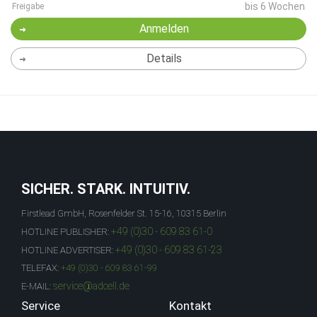
bis 6 Wochen
Freigabe
Anmelden
Details
SICHER. STARK. INTUITIV.
Firstlead GmbH, Rosenfelder St. 15-16, 10315 Berlin
+49 (0)30 - 609 83 61-0
HOTLINE PUBLISHER:
+49 (0)30 - 609 83 61-23
HOTLINE ADVERTISER:
TELEFAX:
+49 (0)30 - 609 83 61-99
service@adcell.de
E-MAIL:
Service
Kontakt