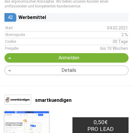
des ergonomischen Konzeptes. Wir bieten unseren Kunden einen
umfassenden und kompetenten Kundenservice.
42
Werbemittel
04.02.2021
Start
2 %
Stornoquote
30 Tage
Cookie
bis 10 Wochen
Freigabe
Anmelden
Details
smartkuendigen
0,50€
PRO LEAD