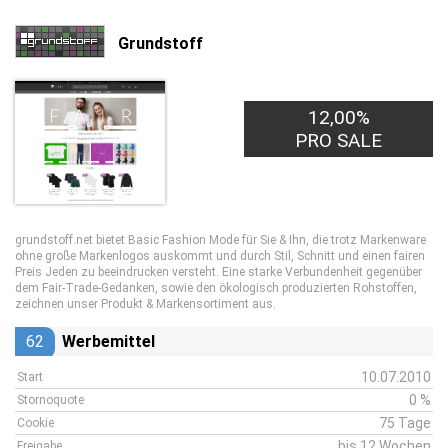
Grundstoff
12,00%
PRO SALE
grundstoff.net bietet Basic Fashion Mode für Sie & Ihn, die trotz Markenware
ohne große Markenlogos auskommt und durch Stil, Schnitt und einen fairen
Preis Jeden zu beeindrucken versteht. Eine starke Verbundenheit gegenüber
dem Fair-Trade-Gedanken, sowie den ökologisch produzierten Rohstoffen,
zeichnen unser Produkt & Markensortiment aus.
62
Werbemittel
10.07.2010
Start
0 %
Stornoquote
75 Tage
Cookie
bis 12 Wochen
Freigabe