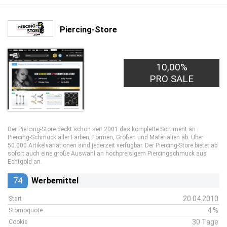
Piercing-Store
10,00%
PRO SALE
Der Piercing-Store deckt schon seit 2001 das komplette Sortiment an
Piercing-Schmuck aller Farben, Formen, Größen und Materialien ab. Über
50.000 Artikelvariationen sind jederzeit verfügbar. Der Piercing-Store bietet ab
sofort auch eine große Auswahl an hochpreisigem Piercingschmuck aus
Echtgold an.
74
Werbemittel
20.04.2010
Start
4 %
Stornoquote
30 Tage
Cookie