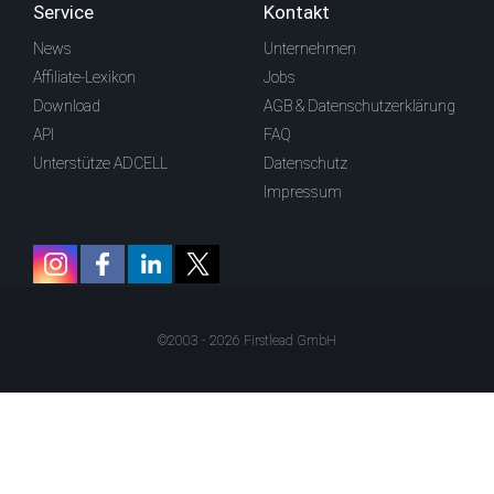
Service
Kontakt
News
Unternehmen
Affiliate-Lexikon
Jobs
Download
AGB & Datenschutzerklärung
API
FAQ
Unterstütze ADCELL
Datenschutz
Impressum
©2003 - 2026 Firstlead GmbH