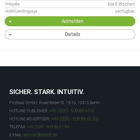
bis 6 Wochen
Freigabe
verfügbar
Mobil-Landingpage
Anmelden
Details
SICHER. STARK. INTUITIV.
Firstlead GmbH, Rosenfelder St. 15-16, 10315 Berlin
+49 (0)30 - 609 83 61-0
HOTLINE PUBLISHER:
+49 (0)30 - 609 83 61-23
HOTLINE ADVERTISER:
TELEFAX:
+49 (0)30 - 609 83 61-99
service@adcell.de
E-MAIL: