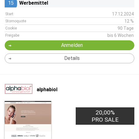
15
Werbemittel
17.12.2024
Start
12 %
Stornoquote
90 Tage
Cookie
bis 6 Wochen
Freigabe
Anmelden
Details
alphabiol
20,00%
PRO SALE