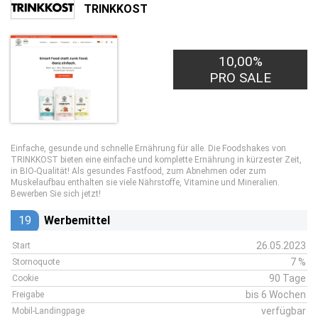
TRINKKOST
10,00%
PRO SALE
Einfache, gesunde und schnelle Ernährung für alle. Die Foodshakes von
TRINKKOST bieten eine einfache und komplette Ernährung in kürzester Zeit,
in BIO-Qualität! Als gesundes Fastfood, zum Abnehmen oder zum
Muskelaufbau enthalten sie viele Nährstoffe, Vitamine und Mineralien.
Bewerben Sie sich jetzt!
19
Werbemittel
26.05.2023
Start
7 %
Stornoquote
90 Tage
Cookie
bis 6 Wochen
Freigabe
verfügbar
Mobil-Landingpage