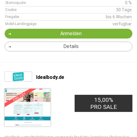
0 %
Stornoquote
30 Tage
Cookie
bis 6 Wochen
Freigabe
verfügbar
Mobil-Landingpage
Anmelden
Details
Idealbody.de
EXKLUSIV
15,00%
PRO SALE