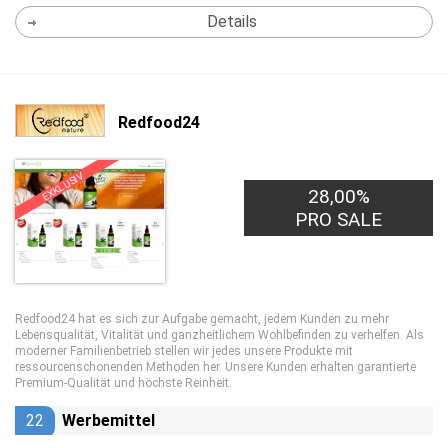
Details
Redfood24
EXKLUSIV
28,00%
PRO SALE
Redfood24 hat es sich zur Aufgabe gemacht, jedem Kunden zu mehr
Lebensqualität, Vitalität und ganzheitlichem Wohlbefinden zu verhelfen. Als
moderner Familienbetrieb stellen wir jedes unsere Produkte mit
ressourcenschonenden Methoden her. Unsere Kunden erhalten garantierte
Premium-Qualität und höchste Reinheit.
22
Werbemittel