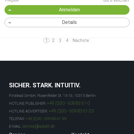
bis 6 Wochen
Freigabe
Anmelden
Details
1
2
3
4
Nächste
SICHER. STARK. INTUITIV.
Firstlead GmbH, Rosenfelder St. 15-16, 10315 Berlin
+49 (0)30 - 609 83 61-0
HOTLINE PUBLISHER:
+49 (0)30 - 609 83 61-23
HOTLINE ADVERTISER:
TELEFAX:
+49 (0)30 - 609 83 61-99
service@adcell.de
E-MAIL: