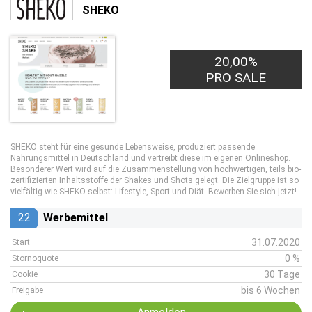
SHEKO
20,00%
PRO SALE
SHEKO steht für eine gesunde Lebensweise, produziert passende
Nahrungsmittel in Deutschland und vertreibt diese im eigenen Onlineshop.
Besonderer Wert wird auf die Zusammenstellung von hochwertigen, teils bio-
zertifizierten Inhaltsstoffe der Shakes und Shots gelegt. Die Zielgruppe ist so
vielfältig wie SHEKO selbst: Lifestyle, Sport und Diät. Bewerben Sie sich jetzt!
22
Werbemittel
31.07.2020
Start
0 %
Stornoquote
30 Tage
Cookie
bis 6 Wochen
Freigabe