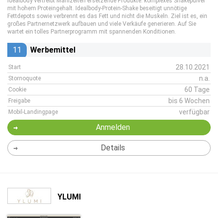
Idealbody vertreibt Mahlzeiten ersetzende Produkte: komplexes Shakepulver
mit hohem Proteingehalt. Idealbody-Protein-Shake beseitigt unnötige
Fettdepots sowie verbrennt es das Fett und nicht die Muskeln. Ziel ist es, ein
großes Partnernetzwerk aufbauen und viele Verkäufe generieren. Auf Sie
wartet ein tolles Partnerprogramm mit spannenden Konditionen.
11
Werbemittel
28.10.2021
Start
n.a.
Stornoquote
60 Tage
Cookie
bis 6 Wochen
Freigabe
verfügbar
Mobil-Landingpage
Anmelden
Details
YLUMI