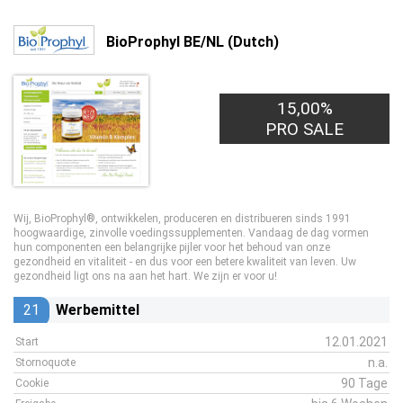
BioProphyl BE/NL (Dutch)
15,00%
PRO SALE
Wij, BioProphyl®, ontwikkelen, produceren en distribueren sinds 1991
hoogwaardige, zinvolle voedingssupplementen. Vandaag de dag vormen
hun componenten een belangrijke pijler voor het behoud van onze
gezondheid en vitaliteit - en dus voor een betere kwaliteit van leven. Uw
gezondheid ligt ons na aan het hart. We zijn er voor u!
21
Werbemittel
12.01.2021
Start
n.a.
Stornoquote
90 Tage
Cookie