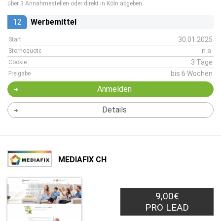
über 3 Annahmestellen oder direkt in Köln abgeben.
12
Werbemittel
30.01.2025
Start
n.a.
Stornoquote
3 Tage
Cookie
bis 6 Wochen
Freigabe
Anmelden
Details
MEDIAFIX CH
9,00€
PRO LEAD