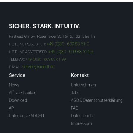
SICHER. STARK. INTUITIV.
Firstlead GmbH, Rosenfelder St. 15-16, 10315 Berlin
+49 (0)30 - 609 83 61-0
HOTLINE PUBLISHER:
+49 (0)30 - 609 83 61-23
HOTLINE ADVERTISER:
TELEFAX:
+49 (0)30 - 609 83 61-99
service@adcell.de
E-MAIL:
Service
Kontakt
News
Unternehmen
Affiliate-Lexikon
Jobs
Download
AGB & Datenschutzerklärung
API
FAQ
Unterstütze ADCELL
Datenschutz
Impressum