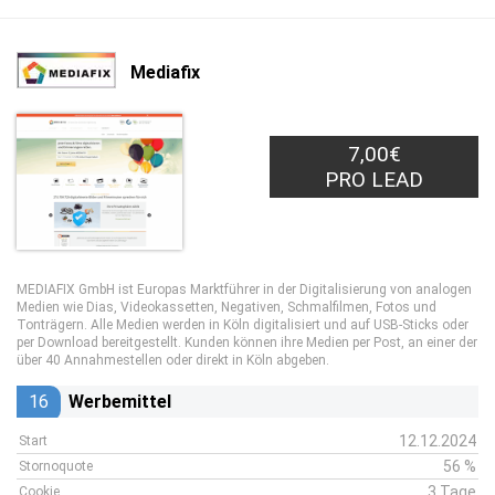
Mediafix
7,00€
PRO LEAD
MEDIAFIX GmbH ist Europas Marktführer in der Digitalisierung von analogen
Medien wie Dias, Videokassetten, Negativen, Schmalfilmen, Fotos und
Tonträgern. Alle Medien werden in Köln digitalisiert und auf USB-Sticks oder
per Download bereitgestellt. Kunden können ihre Medien per Post, an einer der
über 40 Annahmestellen oder direkt in Köln abgeben.
16
Werbemittel
12.12.2024
Start
56 %
Stornoquote
3 Tage
Cookie