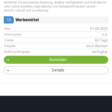
BEHNCKE mit persönlicher Beratung, direkter Verfügbarkeit und Profi-Service.
Jetzt online bestellen, lokal abholen und fachgerecht beraten lassen -
einfach, schnell und zuverlässig!
13
Werbemittel
01.08.2025
Start
n.a.
Stornoquote
60 Tage
Cookie
bis 6 Wochen
Freigabe
verfügbar
Mobil-Landingpage
Anmelden
Details