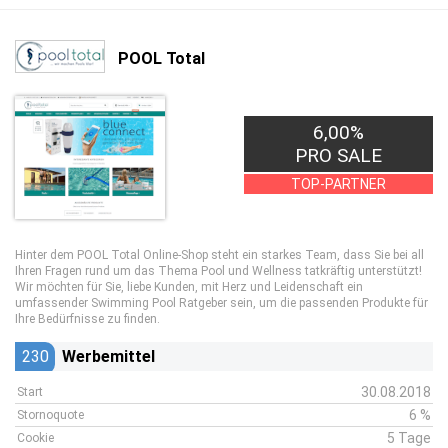
POOL Total
6,00%
PRO SALE
TOP-PARTNER
Hinter dem POOL Total Online-Shop steht ein starkes Team, dass Sie bei all
Ihren Fragen rund um das Thema Pool und Wellness tatkräftig unterstützt!
Wir möchten für Sie, liebe Kunden, mit Herz und Leidenschaft ein
umfassender Swimming Pool Ratgeber sein, um die passenden Produkte für
Ihre Bedürfnisse zu finden.
230
Werbemittel
30.08.2018
Start
6 %
Stornoquote
5 Tage
Cookie