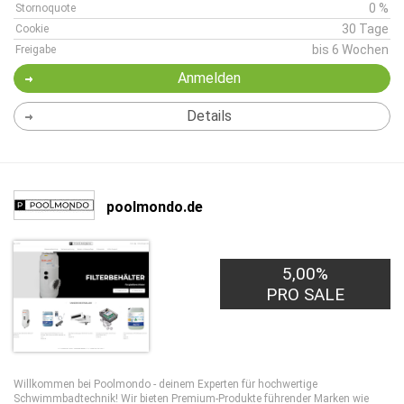
0 %
Stornoquote
30 Tage
Cookie
bis 6 Wochen
Freigabe
Anmelden
Details
poolmondo.de
5,00%
PRO SALE
Willkommen bei Poolmondo - deinem Experten für hochwertige
Schwimmbadtechnik! Wir bieten Premium-Produkte führender Marken wie