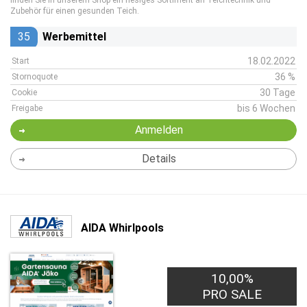
finden Sie in unserem Shop ein riesiges Sortiment an Teichtechnik und
Zubehör für einen gesunden Teich.
35
Werbemittel
18.02.2022
Start
36 %
Stornoquote
30 Tage
Cookie
bis 6 Wochen
Freigabe
Anmelden
Details
AIDA Whirlpools
10,00%
PRO SALE