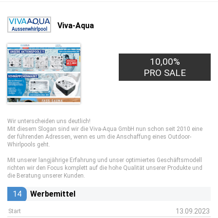
Viva-Aqua
10,00%
PRO SALE
Wir unterscheiden uns deutlich!
Mit diesem Slogan sind wir die Viva-Aqua GmbH nun schon seit 2010 eine
der führenden Adressen, wenn es um die Anschaffung eines Outdoor-
Whirlpools geht.
Mit unserer langjährige Erfahrung und unser optimiertes Geschäftsmodell
richten wir den Focus komplett auf die hohe Qualität unserer Produkte und
die Beratung unserer Kunden.
14
Werbemittel
13.09.2023
Start