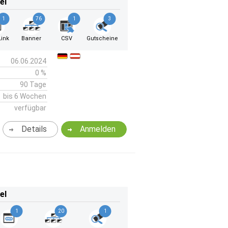
el
1
76
1
3
ink
Banner
CSV
Gutscheine
06.06.2024
0 %
90 Tage
bis 6 Wochen
verfügbar
Details
Anmelden
el
1
20
1