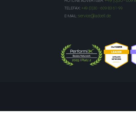
+49 (0)30 - 609 
HOTLINE ADVERTISER:
TELEFAX:
+49 (0)30 - 609 83 61-99
service@adcell.de
E-MAIL: