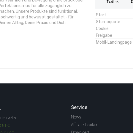
Achtsamkeit und Bewegung ohne Druck oder
Textlink
D
Perfektionismus für alle zugänglich zu
machen. Unsere Produkte sind funktional,
Start
hochwertig und bewusst gestaltet - für
Stornoquote
Deinen Alltag, Deine Praxis und Dich.
Cookie
Freigabe
Mobil-Landingpage
.
Service
News
315 Berlin
Affiliate-Lexikon
3 61-0
Download