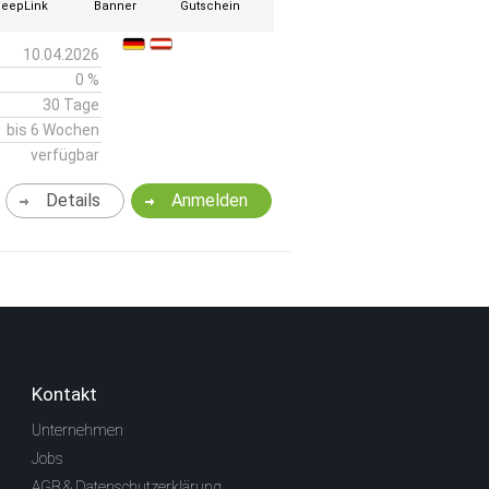
eepLink
Banner
Gutschein
10.04.2026
0 %
30 Tage
bis 6 Wochen
verfügbar
Details
Anmelden
Kontakt
Unternehmen
Jobs
AGB & Datenschutzerklärung