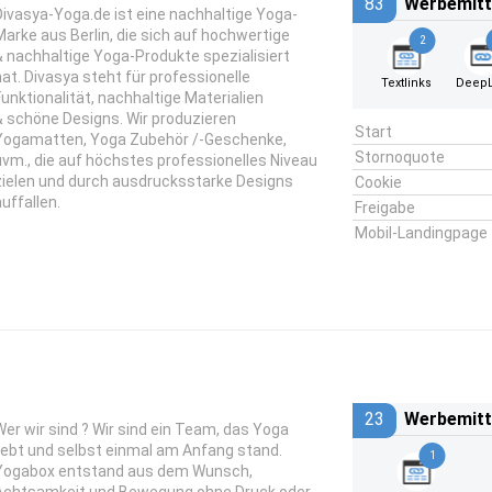
83
Werbemitt
Divasya-Yoga.de ist eine nachhaltige Yoga-
Marke aus Berlin, die sich auf hochwertige
2
& nachhaltige Yoga-Produkte spezialisiert
hat. Divasya steht für professionelle
Textlinks
DeepL
Funktionalität, nachhaltige Materialien
& schöne Designs. Wir produzieren
Start
Yogamatten, Yoga Zubehör /-Geschenke,
Stornoquote
uvm., die auf höchstes professionelles Niveau
zielen und durch ausdrucksstarke Designs
Cookie
auffallen.
Freigabe
Mobil-Landingpage
23
Werbemitt
Wer wir sind ? Wir sind ein Team, das Yoga
liebt und selbst einmal am Anfang stand.
1
Yogabox entstand aus dem Wunsch,