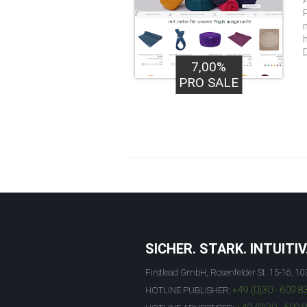
7,00%
PRO SALE
SICHER. STARK. INTUITIV
Firstlead GmbH, Rosenfelder St. 15-16, 10
+49 (0)30 - 609 8
HOTLINE PUBLISHER: