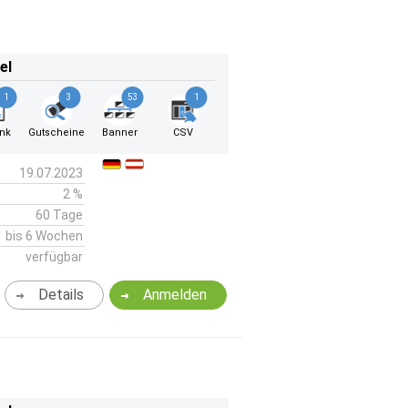
el
1
3
53
1
ink
Gutscheine
Banner
CSV
19.07.2023
2 %
60 Tage
bis 6 Wochen
verfügbar
Details
Anmelden