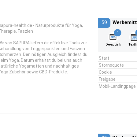
59
Werbemitt
Sapura-health.de - Naturprodukte für Yoga,
Therapie, Faszien
1
Wir von SAPURA liefern dir effektive Tools zur
DeepLink
Textl
Behandlung von Triggerpunkten und Faszien
Schmerzen. Den nötigen Ausgleich findest du
Start
beim Yoga. Darum erhältst du bei uns auch
Stornoquote
natürliche Yogamatten und nachhaltiges
Yoga Zubehör sowie CBD-Produkte.
Cookie
Freigabe
Mobil-Landingpage