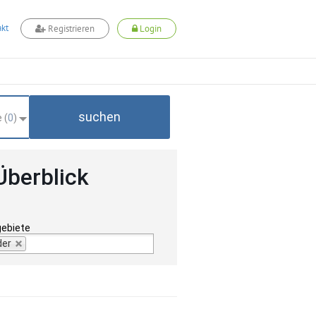
kt
Registrieren
Login
suchen
 (
0
)
Überblick
gebiete
der