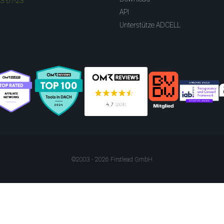
83 61-23
API
Unterstütze ADCELL
©2003 - 2026 Firstlead GmbH