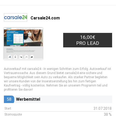
Carsale24.com
16,00€
PRO LEAD
Autoverkauf mit carsale24 - In wenigen Schritten zum Erfolg. Autoverkauf ist
Vertrauenssache. Aus diesem Grund bietet carsale24 eine sichere und
bequeme Möglichkeit sein Auto zu verkaufen. Als starker Partner begleiten
wir unsere Kunden von der Inseratserstellung bis hin zum fertigen
Kaufvertrag - völlig kostenlos. Nehmen Sie an unserem Programm teil und
profitieren Sie davon!
58
Werbemittel
31.07.2018
Start
38 %
Stornoquote