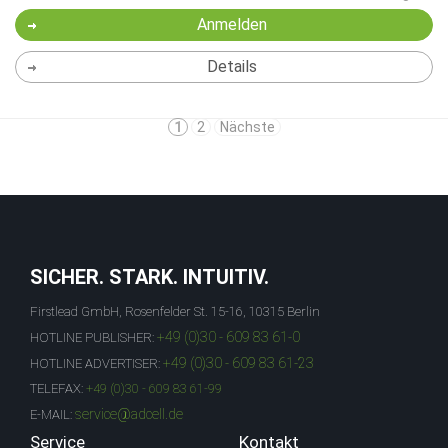
Anmelden
Details
1
2
Nächste
SICHER. STARK. INTUITIV.
Firstlead GmbH, Rosenfelder St. 15-16, 10315 Berlin
+49 (0)30 - 609 83 61-0
HOTLINE PUBLISHER:
+49 (0)30 - 609 83 61-23
HOTLINE ADVERTISER:
TELEFAX:
+49 (0)30 - 609 83 61-99
service@adcell.de
E-MAIL:
Service
Kontakt