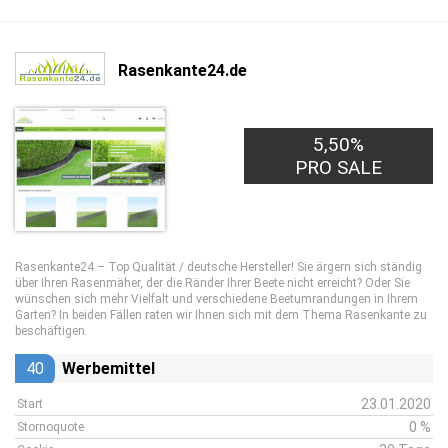
Rasenkante24.de
5,50%
PRO SALE
Rasenkante24 – Top Qualität / deutsche Hersteller! Sie ärgern sich ständig
über Ihren Rasenmäher, der die Ränder Ihrer Beete nicht erreicht? Oder Sie
wünschen sich mehr Vielfalt und verschiedene Beetumrandungen in Ihrem
Garten? In beiden Fällen raten wir Ihnen sich mit dem Thema Rasenkante zu
beschäftigen.
40
Werbemittel
23.01.2020
Start
0 %
Stornoquote