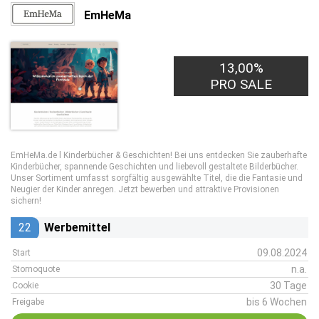
EmHeMa
13,00%
PRO SALE
EmHeMa.de l Kinderbücher & Geschichten! Bei uns entdecken Sie zauberhafte
Kinderbücher, spannende Geschichten und liebevoll gestaltete Bilderbücher.
Unser Sortiment umfasst sorgfältig ausgewählte Titel, die die Fantasie und
Neugier der Kinder anregen. Jetzt bewerben und attraktive Provisionen
sichern!
22
Werbemittel
09.08.2024
Start
n.a.
Stornoquote
30 Tage
Cookie
bis 6 Wochen
Freigabe