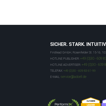
SICHER. STARK. INTUITIV
Firstlead GmbH, Rosenfelder St. 15-16, 10
+49 (0)30 - 609 8
HOTLINE PUBLISHER:
+49 (0)30 - 609 
HOTLINE ADVERTISER:
TELEFAX:
+49 (0)30 - 609 83 61-99
service@adcell.de
E-MAIL: