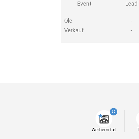
Event
Lead
Öle
-
Verkauf
-
30
Werbemittel
T