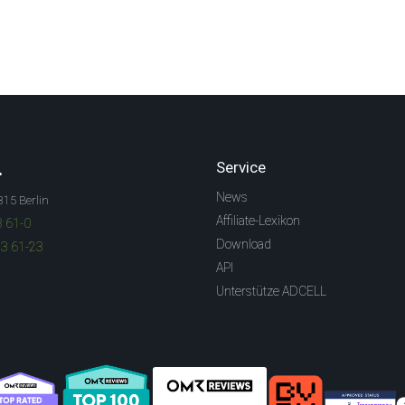
.
Service
News
315 Berlin
Affiliate-Lexikon
3 61-0
Download
83 61-23
API
Unterstütze ADCELL