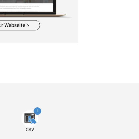
ur Webseite >
1
CSV