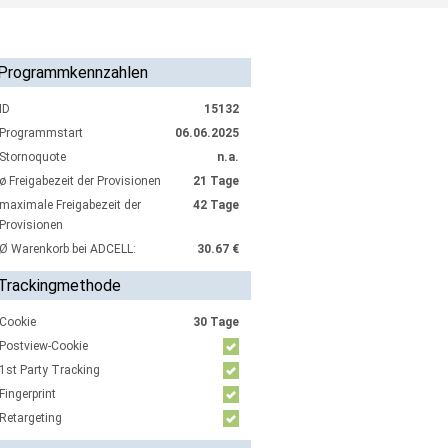
Programmkennzahlen
ID
15132
Programmstart
06.06.2025
Stornoquote
n.a.
ø Freigabezeit der Provisionen
21 Tage
maximale Freigabezeit der
42 Tage
Provisionen
Ø Warenkorb bei ADCELL:
30.67 €
Trackingmethode
Cookie
30 Tage
Postview-Cookie
1st Party Tracking
Fingerprint
Retargeting