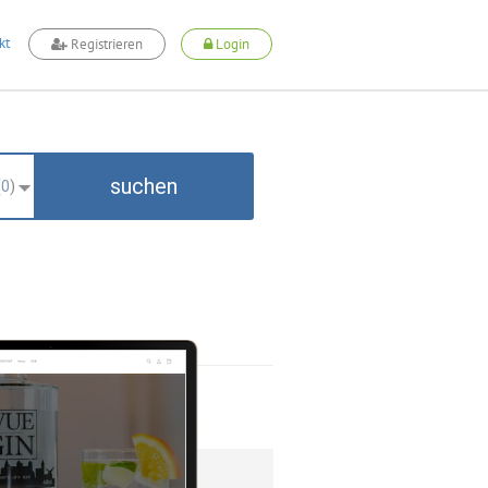
kt
Registrieren
Login
suchen
(
0
)