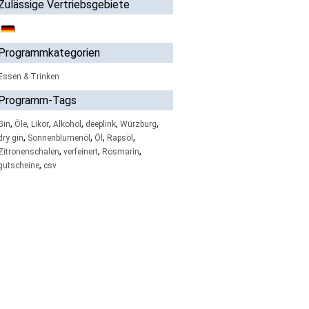
Zulässige Vertriebsgebiete
Programmkategorien
Essen & Trinken
Programm-Tags
,
,
,
,
,
,
Gin
Öle
Likör
Alkohol
deeplink
Würzburg
,
,
,
,
dry gin
Sonnenblumenöl
Öl
Rapsöl
,
,
,
Zitronenschalen
verfeinert
Rosmarin
,
gutscheine
csv