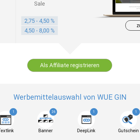
Sale
2,75 - 4,50 %
z
4,50 - 8,00 %
Als Affiliate registrieren
Werbemittelauswahl von WUE GIN
1
26
1
1
extlink
Banner
DeepLink
Gutschein