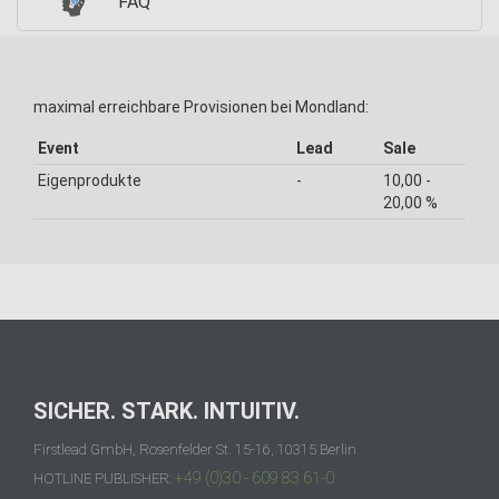
FAQ
maximal erreichbare Provisionen bei Mondland:
Event
Lead
Sale
Eigenprodukte
-
10,00 -
20,00 %
SICHER. STARK. INTUITIV.
Firstlead GmbH, Rosenfelder St. 15-16, 10315 Berlin
+49 (0)30 - 609 83 61-0
HOTLINE PUBLISHER: