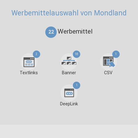
Werbemittelauswahl von Mondland
Werbemittel
22
2
18
1
Textlinks
Banner
CSV
1
DeepLink