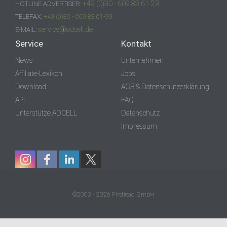
+49 (0)30 - 609 83 61-23
HOTLINE ADVERTISER:
TELEFAX:
+49 (0)30 - 609 83 61-99
service@adcell.de
E-MAIL:
Service
Kontakt
News
Unternehmen
Affiliate-Lexikon
Jobs
Download
AGB & Datenschutzerklärung
API
FAQ
Unterstütze ADCELL
Datenschutz
Impressum
©2003 - 2026 Firstlead GmbH