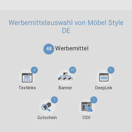
Werbemittelauswahl von Möbel Style
DE
Werbemittel
48
6
39
1
Textlinks
Banner
DeepLink
1
1
Gutschein
CSV