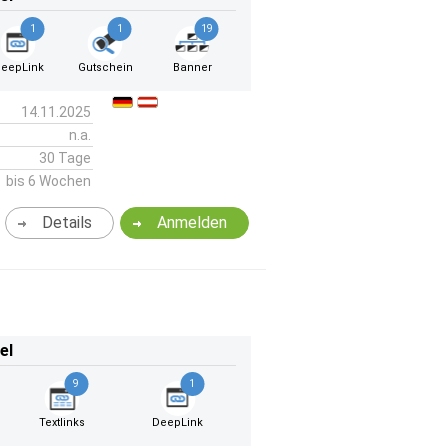
1
1
19
eepLink
Gutschein
Banner
14.11.2025
n.a.
30 Tage
bis 6 Wochen
Details
Anmelden
el
9
1
Textlinks
DeepLink