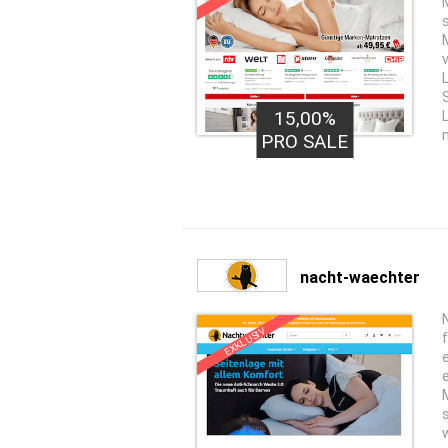
15,00%
PRO SALE
nacht-waechter
EXKLUSIV