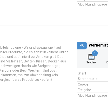
Mobil-Landingpage
46
Werbemitt
Hotelshop.one - Wir sind spezialisiert auf
Hotel-Produkte, die es sonst in keinem Online-
1
Shop und auch nicht bei Amazon gibt. Das
sind Matratzen, Betten, Kissen, Decken aus
Textlink
D
hochwertigen Hotels wie Steigenberger,
Mercure oder Best Western. Und Lust
Start
bekommen, mal zur Abwechslung kein
Stornoquote
vergleichbares Produkt zu kaufen?
Cookie
Freigabe
Mobil-Landingpage