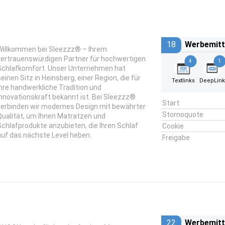
18
Werbemitt
Willkommen bei Sleezzz® – Ihrem
vertrauenswürdigen Partner für hochwertigen
4
1
Schlafkomfort. Unser Unternehmen hat
seinen Sitz in Heinsberg, einer Region, die für
Textlinks
DeepLin
ihre handwerkliche Tradition und
Innovationskraft bekannt ist. Bei Sleezzz®
Start
verbinden wir modernes Design mit bewährter
Stornoquote
Qualität, um Ihnen Matratzen und
Schlafprodukte anzubieten, die Ihren Schlaf
Cookie
auf das nächste Level heben.
Freigabe
22
Werbemitt