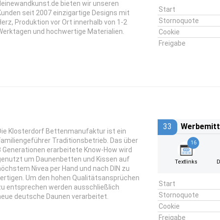
deinewandkunst.de bieten wir unseren
Start
Kunden seit 2007 einzigartige Designs mit
Stornoquote
Herz, Produktion vor Ort innerhalb von 1-2
Werktagen und hochwertige Materialien.
Cookie
Freigabe
33
Werbemitt
Die Klosterdorf Bettenmanufaktur ist ein
Familiengeführer Traditionsbetrieb. Das über
16
3 Generationen erarbeitete Know-How wird
genutzt um Daunenbetten und Kissen auf
Textlinks
D
höchstem Nivea per Hand und nach DIN zu
fertigen. Um den hohen Qualitätsansprüchen
Start
zu entsprechen werden ausschließlich
Stornoquote
neue deutsche Daunen verarbeitet.
Cookie
Freigabe