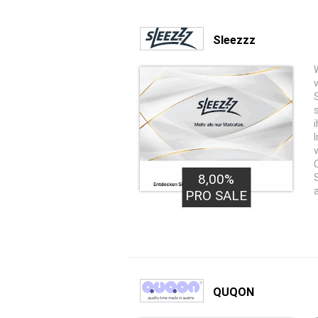
Sleezzz
8,00%
PRO SALE
QUQON