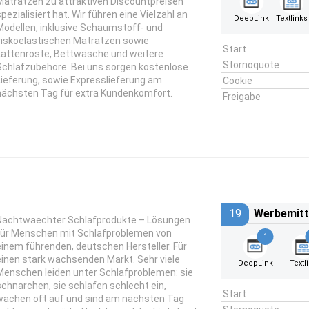
Matratzen zu attraktiven Discountpreisen
spezialisiert hat. Wir führen eine Vielzahl an
DeepLink
Textlinks
Modellen, inklusive Schaumstoff- und
viskoelastischen Matratzen sowie
Start
Lattenroste, Bettwäsche und weitere
Stornoquote
Schlafzubehöre. Bei uns sorgen kostenlose
Lieferung, sowie Expresslieferung am
Cookie
nächsten Tag für extra Kundenkomfort.
Freigabe
19
Werbemitt
Nachtwaechter Schlafprodukte – Lösungen
für Menschen mit Schlafproblemen von
1
einem führenden, deutschen Hersteller. Für
einen stark wachsenden Markt. Sehr viele
DeepLink
Textl
Menschen leiden unter Schlafproblemen: sie
schnarchen, sie schlafen schlecht ein,
Start
wachen oft auf und sind am nächsten Tag