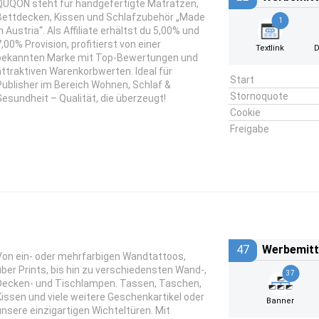
QUQON steht für handgefertigte Matratzen,
Bettdecken, Kissen und Schlafzubehör „Made
1
n Austria“. Als Affiliate erhältst du 5,00% und
7,00% Provision, profitierst von einer
Textlink
D
bekannten Marke mit Top-Bewertungen und
attraktiven Warenkorbwerten. Ideal für
Start
Publisher im Bereich Wohnen, Schlaf &
Stornoquote
Gesundheit – Qualität, die überzeugt!
Cookie
Freigabe
47
Werbemitt
Von ein- oder mehrfarbigen Wandtattoos,
über Prints, bis hin zu verschiedensten Wand-,
37
Decken- und Tischlampen. Tassen, Taschen,
Kissen und viele weitere Geschenkartikel oder
Banner
unsere einzigartigen Wichteltüren. Mit