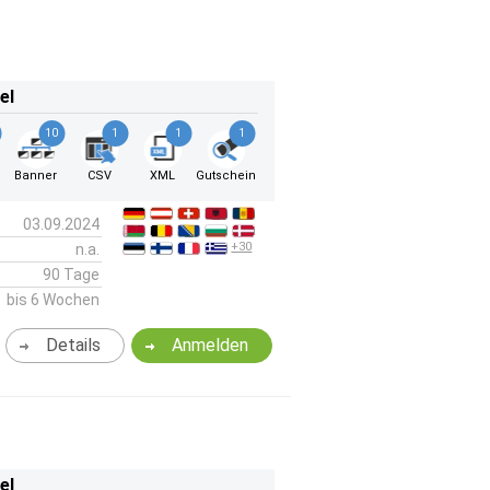
el
10
1
1
1
k
Banner
CSV
XML
Gutschein
03.09.2024
+30
n.a.
90 Tage
bis 6 Wochen
Details
Anmelden
el