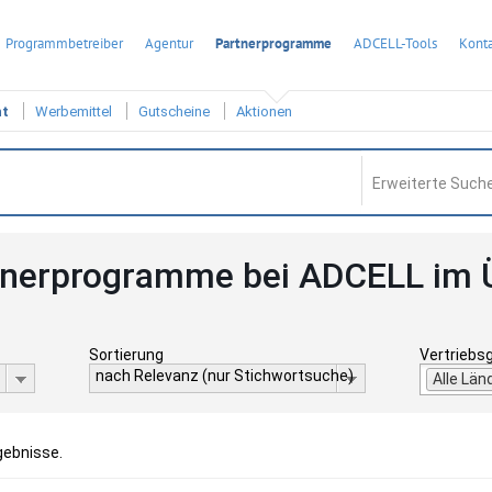
Programmbetreiber
Agentur
Partnerprogramme
ADCELL-Tools
Konta
ht
Werbemittel
Gutscheine
Aktionen
Erweiterte Suche
tnerprogramme bei ADCELL im 
Sortierung
Vertriebs
nach Relevanz (nur Stichwortsuche)
Alle Län
gebnisse.