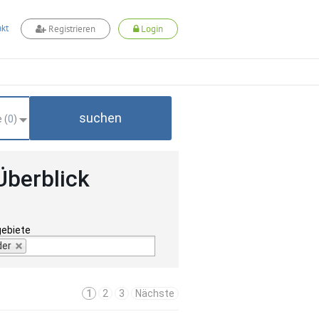
kt
Registrieren
Login
suchen
 (
0
)
Überblick
gebiete
der
1
2
3
Nächste