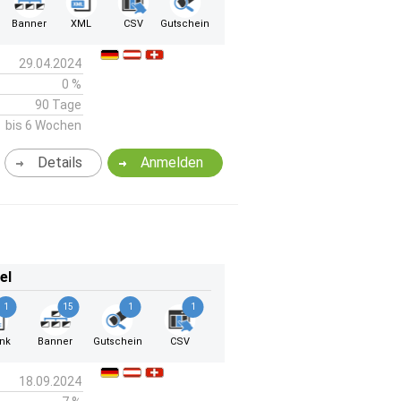
Banner
XML
CSV
Gutschein
29.04.2024
0 %
90 Tage
bis 6 Wochen
Details
Anmelden
el
1
15
1
1
ink
Banner
Gutschein
CSV
18.09.2024