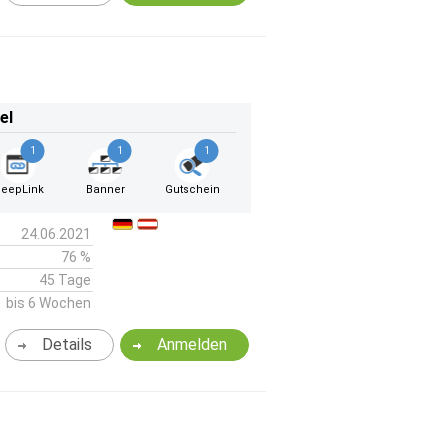
el
1
1
1
eepLink
Banner
Gutschein
24.06.2021
76 %
45 Tage
bis 6 Wochen
Details
Anmelden