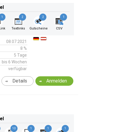
el
1
2
2
1
ink
Textlinks
Gutscheine
CSV
08.07.2021
8 %
5 Tage
bis 6 Wochen
verfügbar
Details
Anmelden
el
10
1
1
1