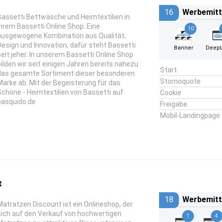
16
Werbemitt
Bassetti Bettwäsche und Heimtextilien in
Ihrem Bassetti Online Shop. Eine
10
ausgewogene Kombination aus Qualität,
Design und Innovation, dafür steht Bassetti
Banner
DeepL
seit jeher. In unserem Bassetti Online Shop
bilden wir seit einigen Jahren bereits nahezu
Start
das gesamte Sortiment dieser besonderen
Stornoquote
Marke ab. Mit der Begeisterung für das
Schöne - Heimtextilien von Bassetti auf
Cookie
basquido.de
Freigabe
Mobil-Landingpage
t
18
Werbemitt
Matratzen Discount ist ein Onlineshop, der
sich auf den Verkauf von hochwertigen
1
4