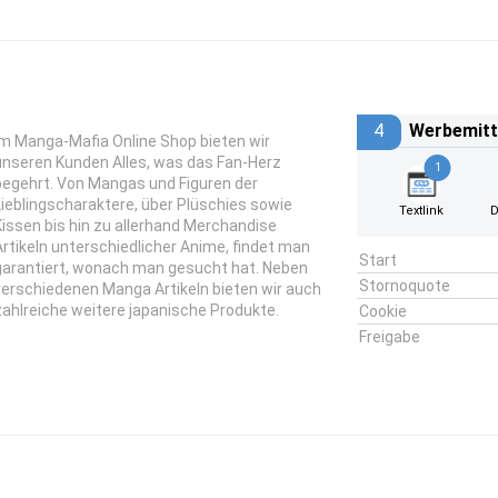
4
Werbemitt
Im Manga-Mafia Online Shop bieten wir
unseren Kunden Alles, was das Fan-Herz
1
begehrt. Von Mangas und Figuren der
Lieblingscharaktere, über Plüschies sowie
Textlink
D
Kissen bis hin zu allerhand Merchandise
Artikeln unterschiedlicher Anime, findet man
Start
garantiert, wonach man gesucht hat. Neben
Stornoquote
verschiedenen Manga Artikeln bieten wir auch
zahlreiche weitere japanische Produkte.
Cookie
Freigabe