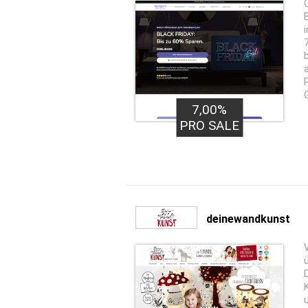
i
7,00%
PRO SALE
deinewandkunst