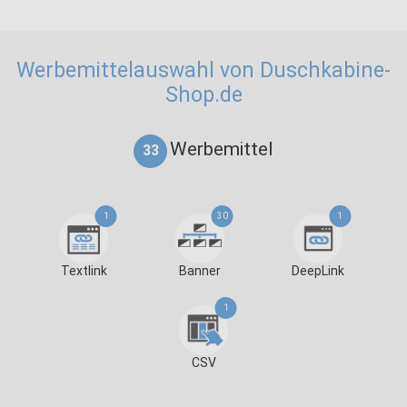
Werbemittelauswahl von Duschkabine-
Shop.de
Werbemittel
33
1
30
1
Textlink
Banner
DeepLink
1
CSV