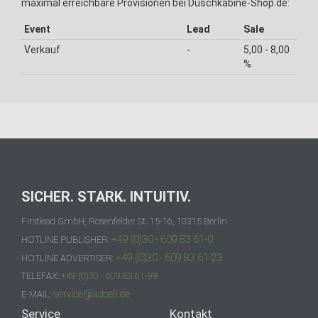
maximal erreichbare Provisionen bei Duschkabine-Shop.de:
Event
Lead
Sale
Verkauf
-
5,00 - 8,00
%
SICHER. STARK. INTUITIV.
Firstlead GmbH, Rosenfelder St. 15-16, 10315 Berlin
+49 (0)30 - 609 83 61-0
HOTLINE PUBLISHER:
+49 (0)30 - 609 83 61-23
HOTLINE ADVERTISER:
TELEFAX:
+49 (0)30 - 609 83 61-99
service@adcell.de
E-MAIL:
Service
Kontakt