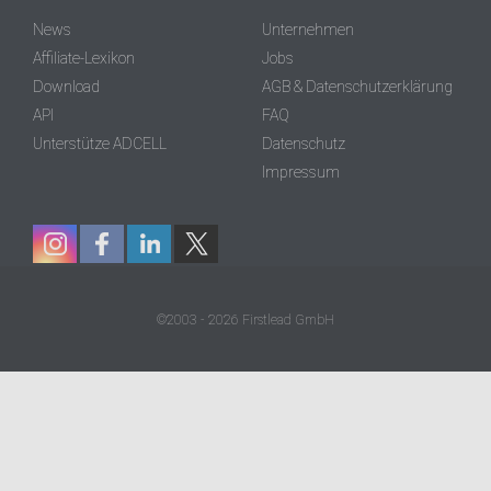
News
Unternehmen
Affiliate-Lexikon
Jobs
Download
AGB & Datenschutzerklärung
API
FAQ
Unterstütze ADCELL
Datenschutz
Impressum
©2003 - 2026 Firstlead GmbH