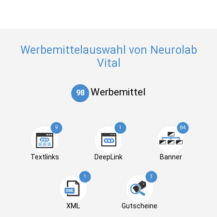
Werbemittelauswahl von Neurolab
Vital
Werbemittel
98
9
1
84
Textlinks
DeepLink
Banner
1
3
XML
Gutscheine