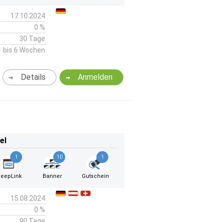
17.10.2024
0 %
30 Tage
bis 6 Wochen
Details
Anmelden
el
1
10
1
eepLink
Banner
Gutschein
15.08.2024
0 %
90 Tage