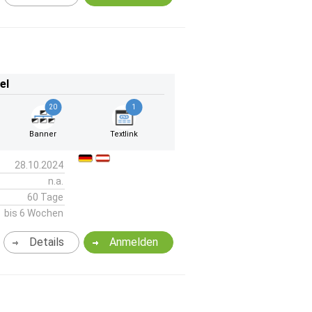
el
20
1
Banner
Textlink
28.10.2024
n.a.
60 Tage
bis 6 Wochen
Details
Anmelden