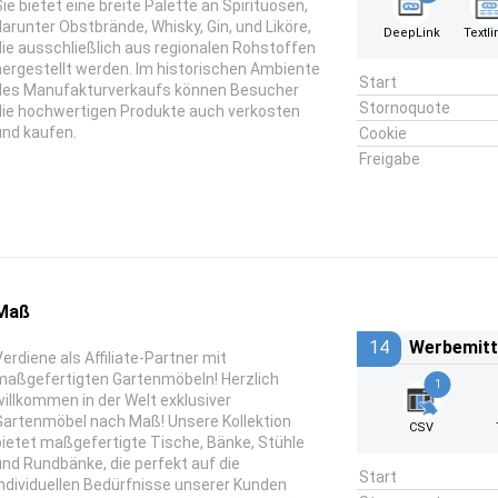
Sie bietet eine breite Palette an Spirituosen,
darunter Obstbrände, Whisky, Gin, und Liköre,
DeepLink
Textli
die ausschließlich aus regionalen Rohstoffen
hergestellt werden. Im historischen Ambiente
Start
des Manufakturverkaufs können Besucher
Stornoquote
die hochwertigen Produkte auch verkosten
und kaufen.
Cookie
Freigabe
 Maß
14
Werbemitt
Verdiene als Affiliate-Partner mit
maßgefertigten Gartenmöbeln! Herzlich
1
willkommen in der Welt exklusiver
Gartenmöbel nach Maß! Unsere Kollektion
CSV
bietet maßgefertigte Tische, Bänke, Stühle
und Rundbänke, die perfekt auf die
Start
individuellen Bedürfnisse unserer Kunden