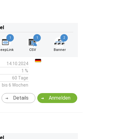
el
1
1
2
eepLink
CSV
Banner
14.10.2024
1 %
60 Tage
bis 6 Wochen
Details
Anmelden
el