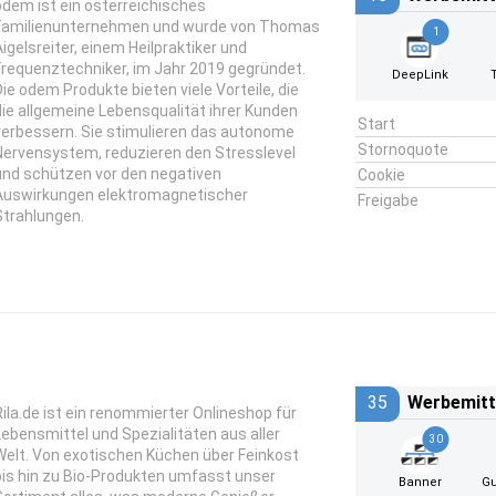
odem ist ein österreichisches
Familienunternehmen und wurde von Thomas
1
Aigelsreiter, einem Heilpraktiker und
Frequenztechniker, im Jahr 2019 gegründet.
DeepLink
Die odem Produkte bieten viele Vorteile, die
die allgemeine Lebensqualität ihrer Kunden
Start
verbessern. Sie stimulieren das autonome
Stornoquote
Nervensystem, reduzieren den Stresslevel
und schützen vor den negativen
Cookie
Auswirkungen elektromagnetischer
Freigabe
Strahlungen.
35
Werbemitt
Rila.de ist ein renommierter Onlineshop für
Lebensmittel und Spezialitäten aus aller
30
Welt. Von exotischen Küchen über Feinkost
bis hin zu Bio-Produkten umfasst unser
Banner
Gu