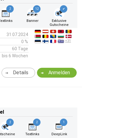
2
12
✔
Textlinks
Banner
Exklusive
Gutscheine
31.07.2024
+31
0 %
60 Tage
bis 6 Wochen
Details
Anmelden
el
2
2
1
tscheine
Textlinks
DeepLink