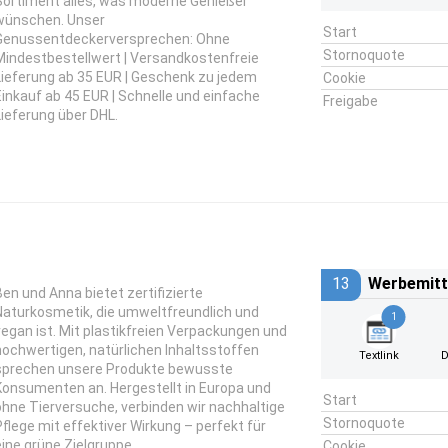
Sortiment alles, was moderne Genießer
wünschen. Unser
Start
Genussentdeckerversprechen: Ohne
Stornoquote
Mindestbestellwert | Versandkostenfreie
Lieferung ab 35 EUR | Geschenk zu jedem
Cookie
Einkauf ab 45 EUR | Schnelle und einfache
Freigabe
Lieferung über DHL.
13
Werbemitt
Ben und Anna bietet zertifizierte
Naturkosmetik, die umweltfreundlich und
1
vegan ist. Mit plastikfreien Verpackungen und
hochwertigen, natürlichen Inhaltsstoffen
Textlink
D
sprechen unsere Produkte bewusste
Konsumenten an. Hergestellt in Europa und
Start
ohne Tierversuche, verbinden wir nachhaltige
Stornoquote
Pflege mit effektiver Wirkung – perfekt für
eine grüne Zielgruppe.
Cookie