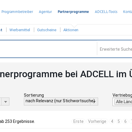
Programmbetreiber
Agentur
Partnerprogramme
ADCELL-Tools
Konta
ht
Werbemittel
Gutscheine
Aktionen
Erweiterte Suche
tnerprogramme bei ADCELL im 
Sortierung
Vertriebs
nach Relevanz (nur Stichwortsuche)
Alle Län
gab 253 Ergebnisse.
Erste
Vorherige
4
5
6