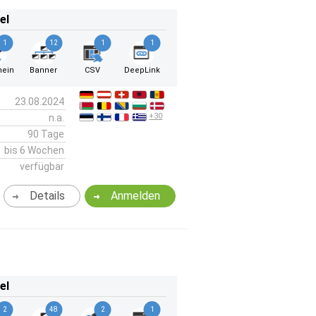
el
1
12
1
1
hein
Banner
CSV
DeepLink
23.08.2024
+30
n.a.
90 Tage
bis 6 Wochen
verfügbar
Details
Anmelden
el
2
48
2
1