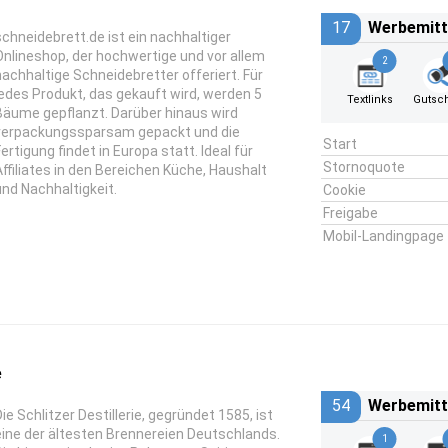
17
Werbemitt
schneidebrett.de ist ein nachhaltiger
Onlineshop, der hochwertige und vor allem
2
nachhaltige Schneidebretter offeriert. Für
jedes Produkt, das gekauft wird, werden 5
Textlinks
Gutsc
Bäume gepflanzt. Darüber hinaus wird
verpackungssparsam gepackt und die
Start
Fertigung findet in Europa statt. Ideal für
Stornoquote
Affiliates in den Bereichen Küche, Haushalt
und Nachhaltigkeit.
Cookie
Freigabe
Mobil-Landingpage
e
54
Werbemitt
Die Schlitzer Destillerie, gegründet 1585, ist
eine der ältesten Brennereien Deutschlands.
1