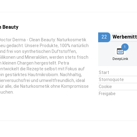
 Beauty
22
Werbemitt
Doctor Derma - Clean Beauty: Naturkosmetik
neu gedacht. Unsere Produkte, 100% natürlich
1
und frei von synthetischen Duftstoffen,
Silikonen und Mineralölen, werden stets frisch
DeepLink
in kleinen Chargen hergestellt. Petra
entwickelt die Rezepte selbst mit Fokus auf
Start
ein gestärktes Hautmikrobiom. Nachhaltig,
Stornoquote
tierversuchsfrei und umweltfreundlich, ideal
für alle, die Naturkosmetik ohne Kompromisse
Cookie
suchen.
Freigabe