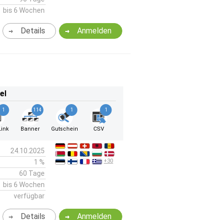
bis 6 Wochen
Details
Anmelden
el
1
114
1
1
ink
Banner
Gutschein
CSV
24.10.2025
+30
1 %
60 Tage
bis 6 Wochen
verfügbar
Details
Anmelden