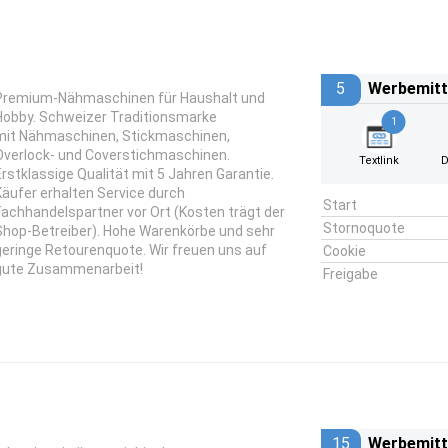
5
Werbemitt
Premium-Nähmaschinen für Haushalt und
Hobby. Schweizer Traditionsmarke
1
mit Nähmaschinen, Stickmaschinen,
Overlock- und Coverstichmaschinen.
Textlink
D
Erstklassige Qualität mit 5 Jahren Garantie.
Käufer erhalten Service durch
Start
Fachhandelspartner vor Ort (Kosten trägt der
Stornoquote
Shop-Betreiber). Hohe Warenkörbe und sehr
geringe Retourenquote. Wir freuen uns auf
Cookie
gute Zusammenarbeit!
Freigabe
15
Werbemitt