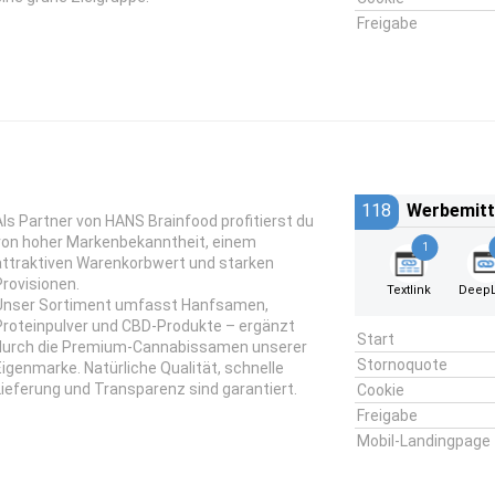
Freigabe
118
Werbemitt
Als Partner von HANS Brainfood profitierst du
von hoher Markenbekanntheit, einem
1
attraktiven Warenkorbwert und starken
Provisionen.
Textlink
DeepL
Unser Sortiment umfasst Hanfsamen,
Proteinpulver und CBD-Produkte – ergänzt
Start
durch die Premium-Cannabissamen unserer
Stornoquote
Eigenmarke. Natürliche Qualität, schnelle
Lieferung und Transparenz sind garantiert.
Cookie
Freigabe
Mobil-Landingpage