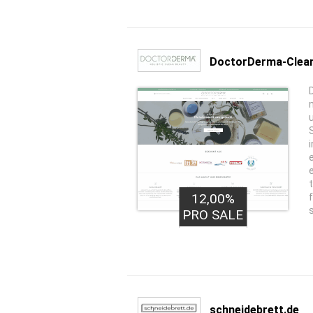
DoctorDerma-Clean
12,00%
PRO SALE
schneidebrett.de