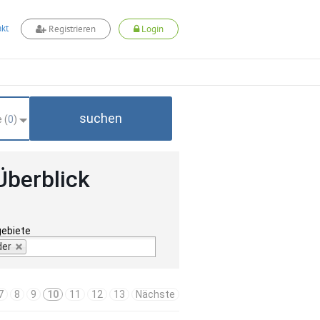
kt
Registrieren
Login
suchen
 (
0
)
Überblick
gebiete
der
7
8
9
10
11
12
13
Nächste