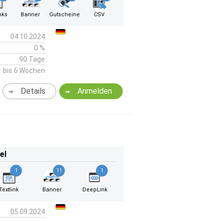
nks
Banner
Gutscheine
CSV
04.10.2024
0 %
90 Tage
bis 6 Wochen
Details
Anmelden
el
1
11
1
Textlink
Banner
DeepLink
05.09.2024