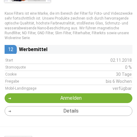
Kase Filters ist eine Marke, die im Bereich der Filter für Foto- und Videozwecke
sehr fortschrittlich ist. Unsere Produkte zeichnen sich durch hervorragende
optische Qualtität, höchste Farbneutralität, stoßfestes Glas, Schmutz- und
wasserabweisende Nano-Beschichtung aus. Wir führen magnetische
Rundfilter, ND Filter, GND Filter, Slim Filter, Filterhalter, Filterkits sowie unsere
Wolverine Serie.
12
Werbemittel
02.11.2018
Start
0 %
Stornoquote
30 Tage
Cookie
bis 6 Wochen
Freigabe
verfügbar
Mobil-Landingpage
Anmelden
Details