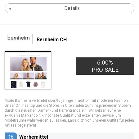
Details
Bernheim CH
6,00%
PRO SALE
Mode Bernheim verbindet über 90-jährige Tradition mit moderner Fashion.
Unser Onlineshop und die Stores in Olten laden zum inspirierenden Stöbern
durch die neuesten Damen- und Herrentrends ein. Wir setzen auf eine
exklusive Markenpolitik, höchste Qualität und exzellenten Service, um
Modeträume wahr werden zu lassen. Lass dich von unseren Outfits für jeden
Anlass begeistern!
16
Werbemittel