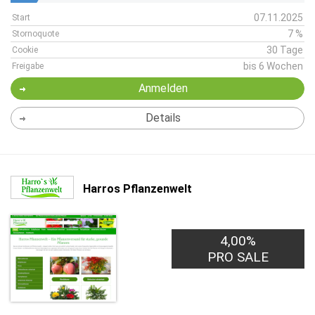
07.11.2025
Start
7 %
Stornoquote
30 Tage
Cookie
bis 6 Wochen
Freigabe
Anmelden
Details
Harros Pflanzenwelt
4,00%
PRO SALE