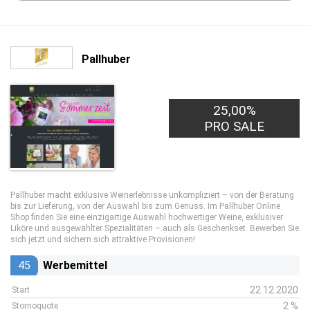
Pallhuber
25,00%
PRO SALE
Pallhuber macht exklusive Weinerlebnisse unkompliziert – von der Beratung
bis zur Lieferung, von der Auswahl bis zum Genuss. Im Pallhuber Online
Shop finden Sie eine einzigartige Auswahl hochwertiger Weine, exklusiver
Liköre und ausgewählter Spezialitäten – auch als Geschenkset. Bewerben Sie
sich jetzt und sichern sich attraktive Provisionen!
45
Werbemittel
22.12.2020
Start
2 %
Stornoquote