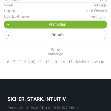
60 Tage
Cookie
bis 6 Wochen
Freigabe
verfügbar
Mobil-Landingpage
Anmelden
Details
Erste
Vorherige
6
7
8
9
10
11
12
13
14
15
Nächste
Letzte
SICHER. STARK. INTUITIV.
Firstlead GmbH, Rosenfelder St. 15-16, 10315 Berlin