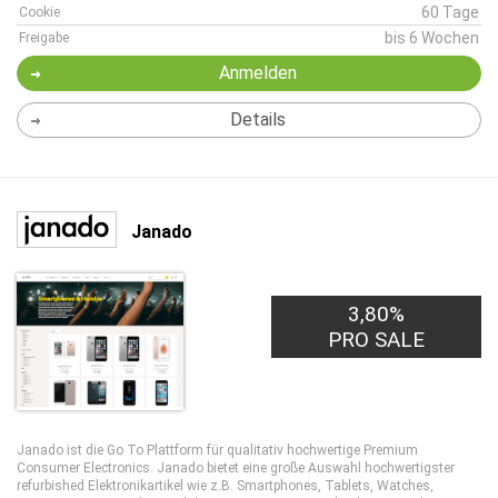
60 Tage
Cookie
bis 6 Wochen
Freigabe
Anmelden
Details
Janado
3,80%
PRO SALE
Janado
ist die Go To Plattform für qualitativ hochwertige Premium
Consumer Electronics. Janado bietet eine große Auswahl hochwertigster
refurbished Elektronikartikel wie z.B. Smartphones, Tablets, Watches,