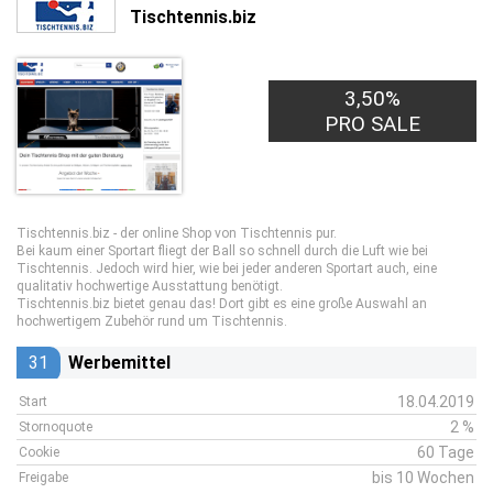
Tischtennis.biz
3,50%
PRO SALE
Tischtennis.biz - der online Shop von Tischtennis pur.
Bei kaum einer Sportart fliegt der Ball so schnell durch die Luft wie bei
Tischtennis. Jedoch wird hier, wie bei jeder anderen Sportart auch, eine
qualitativ hochwertige Ausstattung benötigt.
Tischtennis.biz bietet genau das! Dort gibt es eine große Auswahl an
hochwertigem Zubehör rund um Tischtennis.
31
Werbemittel
18.04.2019
Start
2 %
Stornoquote
60 Tage
Cookie
bis 10 Wochen
Freigabe