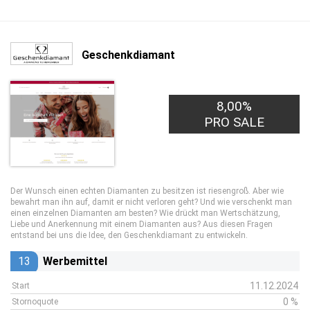
Geschenkdiamant
8,00%
PRO SALE
Der Wunsch einen echten Diamanten zu besitzen ist riesengroß. Aber wie
bewahrt man ihn auf, damit er nicht verloren geht? Und wie verschenkt man
einen einzelnen Diamanten am besten? Wie drückt man Wertschätzung,
Liebe und Anerkennung mit einem Diamanten aus? Aus diesen Fragen
entstand bei uns die Idee, den Geschenkdiamant zu entwickeln.
13
Werbemittel
11.12.2024
Start
0 %
Stornoquote