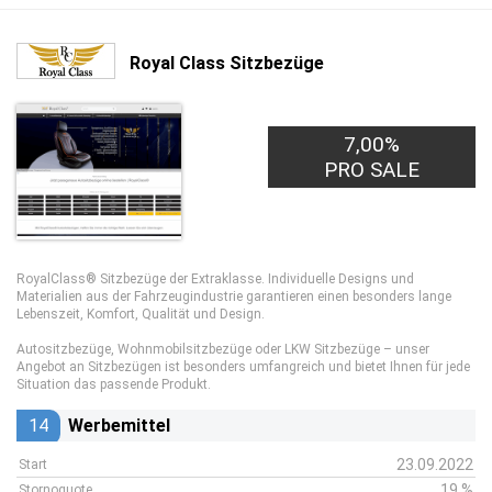
Royal Class Sitzbezüge
7,00%
PRO SALE
RoyalClass® Sitzbezüge der Extraklasse. Individuelle Designs und
Materialien aus der Fahrzeugindustrie garantieren einen besonders lange
Lebenszeit, Komfort, Qualität und Design.
Autositzbezüge, Wohnmobilsitzbezüge oder LKW Sitzbezüge – unser
Angebot an Sitzbezügen ist besonders umfangreich und bietet Ihnen für jede
Situation das passende Produkt.
14
Werbemittel
23.09.2022
Start
19 %
Stornoquote