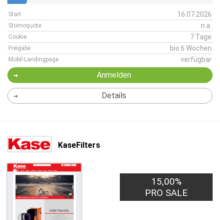
16.07.2026
Start
n.a.
Stornoquote
7 Tage
Cookie
bis 6 Wochen
Freigabe
verfügbar
Mobil-Landingpage
Anmelden
Details
KaseFilters
15,00%
PRO SALE