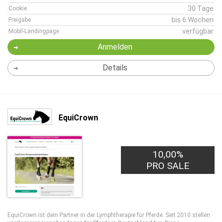
30 Tage
Cookie
bis 6 Wochen
Freigabe
verfügbar
Mobil-Landingpage
Anmelden
Details
EquiCrown
10,00%
PRO SALE
EquiCrown ist dein Partner in der Lymphtherapie für Pferde. Seit 2010 stellen