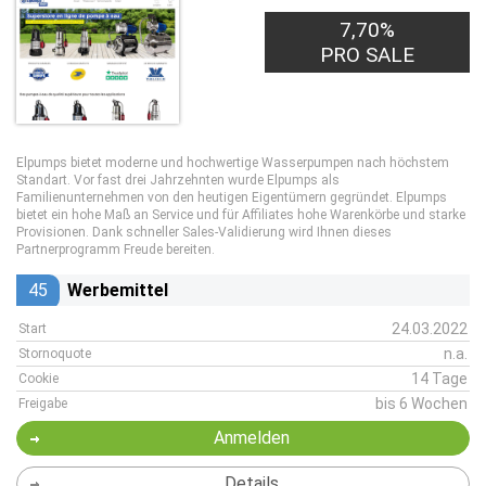
7,70%
PRO SALE
Elpumps bietet moderne und hochwertige Wasserpumpen nach höchstem
Standart. Vor fast drei Jahrzehnten wurde Elpumps als
Familienunternehmen von den heutigen Eigentümern gegründet. Elpumps
bietet ein hohe Maß an Service und für Affiliates hohe Warenkörbe und starke
Provisionen. Dank schneller Sales-Validierung wird Ihnen dieses
Partnerprogramm Freude bereiten.
45
Werbemittel
24.03.2022
Start
n.a.
Stornoquote
14 Tage
Cookie
bis 6 Wochen
Freigabe
Anmelden
Details