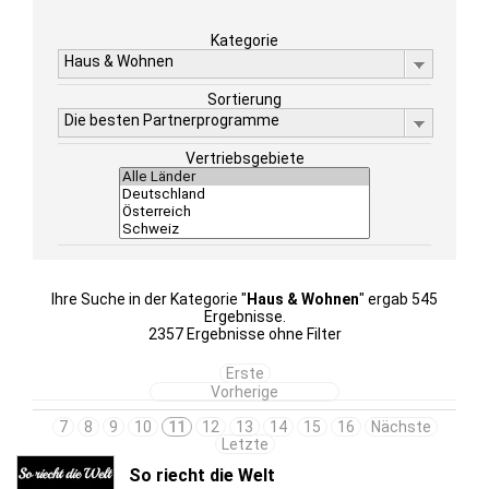
Kategorie
Haus & Wohnen
Sortierung
Die besten Partnerprogramme
Vertriebsgebiete
Ihre Suche in der Kategorie "
Haus & Wohnen
" ergab 545
Ergebnisse.
2357 Ergebnisse ohne Filter
Erste
Vorherige
7
8
9
10
11
12
13
14
15
16
Nächste
Letzte
So riecht die Welt