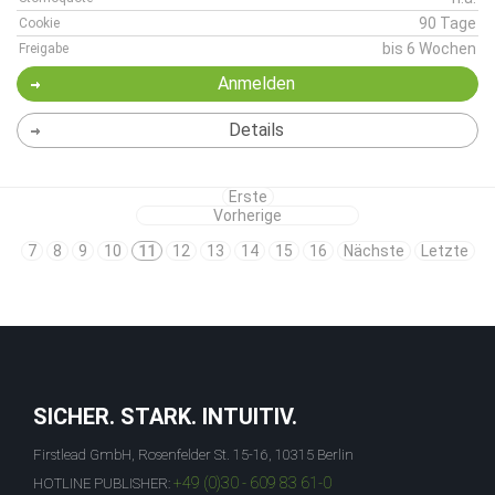
90 Tage
Cookie
bis 6 Wochen
Freigabe
Anmelden
Details
Erste
Vorherige
7
8
9
10
11
12
13
14
15
16
Nächste
Letzte
SICHER. STARK. INTUITIV.
Firstlead GmbH, Rosenfelder St. 15-16, 10315 Berlin
+49 (0)30 - 609 83 61-0
HOTLINE PUBLISHER: