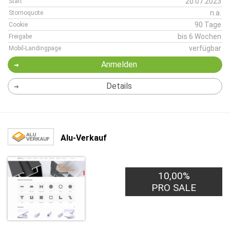
20.07.2023
Start
n.a.
Stornoquote
90 Tage
Cookie
bis 6 Wochen
Freigabe
verfügbar
Mobil-Landingpage
Anmelden
Details
Alu-Verkauf
10,00%
PRO SALE