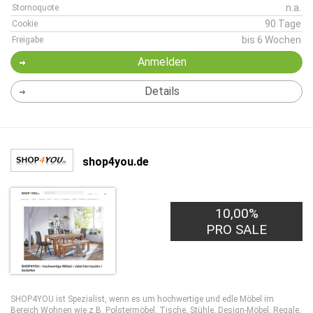
n.a.
Stornoquote
90 Tage
Cookie
bis 6 Wochen
Freigabe
Anmelden
Details
shop4you.de
10,00%
PRO SALE
SHOP4YOU ist Spezialist, wenn es um hochwertige und edle Möbel im
Bereich Wohnen wie z.B. Polstermöbel, Tische, Stühle, Design-Möbel, Regale,