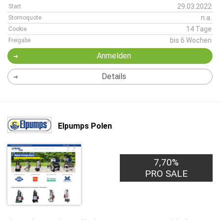
29.03.2022
Start
n.a.
Stornoquote
14 Tage
Cookie
bis 6 Wochen
Freigabe
Anmelden
Details
Elpumps Polen
7,70%
PRO SALE