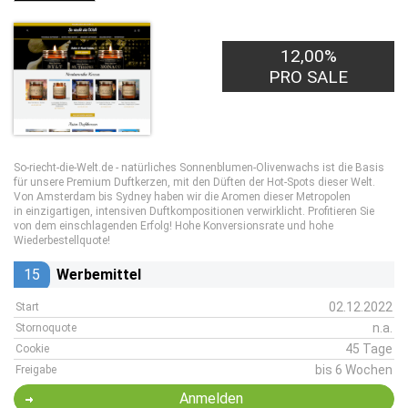
12,00%
PRO SALE
So-riecht-die-Welt.de - natürliches Sonnenblumen-Olivenwachs ist die Basis
für unsere Premium Duftkerzen, mit den Düften der Hot-Spots dieser Welt.
Von Amsterdam bis Sydney haben wir die Aromen dieser Metropolen
in einzigartigen, intensiven Duftkompositionen verwirklicht. Profitieren Sie
von dem einschlagenden Erfolg! Hohe Konversionsrate und hohe
Wiederbestellquote!
15
Werbemittel
02.12.2022
Start
n.a.
Stornoquote
45 Tage
Cookie
bis 6 Wochen
Freigabe
Anmelden