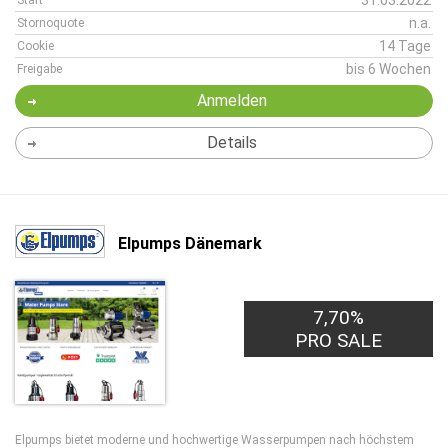
31.03.2022
Start
n.a.
Stornoquote
14 Tage
Cookie
bis 6 Wochen
Freigabe
Anmelden
Details
Elpumps Dänemark
7,70%
PRO SALE
Elpumps bietet moderne und hochwertige Wasserpumpen nach höchstem