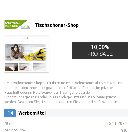
Tischschoner-Shop
10,00%
PRO SALE
Der Tischschoner-Shop bietet Ihren neuen Tischschoner als Meterware an
und schneiden Ihnen jede gewünschte Größe zu. Egal, ob im privaten
Haushalt oder im Hotelbetrieb, der Tisch gehört zu den
Einrichtungsgegenständen, die täglich genutzt und stark beansprucht
werden. Bewerben Sie jetzt und profititieren Sie von starken Provisionen!
14
Werbemittel
26.11.2021
Start
n.a.
Stornoquote