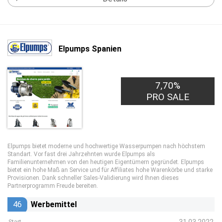
Elpumps Spanien
7,70%
PRO SALE
Elpumps bietet moderne und hochwertige Wasserpumpen nach höchstem
Standart. Vor fast drei Jahrzehnten wurde Elpumps als
Familienunternehmen von den heutigen Eigentümern gegründet. Elpumps
bietet ein hohe Maß an Service und für Affiliates hohe Warenkörbe und starke
Provisionen. Dank schneller Sales-Validierung wird Ihnen dieses
Partnerprogramm Freude bereiten.
46
Werbemittel