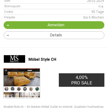
28.02.2024
Start
n.a.
Stornoquote
90 Tage
Cookie
bis 6 Wochen
Freigabe
Anmelden
Details
Möbel Style CH
4,00%
PRO SALE
Moebel-Style.ch – Ihr Marken Möbel Outlet im Internet. Qualitativ hochwertige