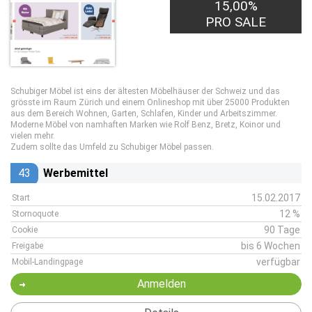
15,00%
7,00€
PRO LEAD
PRO SALE
Schubiger Möbel ist eins der ältesten Möbelhäuser der Schweiz und das
grösste im Raum Zürich und einem Onlineshop mit über 25000 Produkten
aus dem Bereich Wohnen, Garten, Schlafen, Kinder und Arbeitszimmer.
Moderne Möbel von namhaften Marken wie Rolf Benz, Bretz, Koinor und
vielen mehr.
Zudem sollte das Umfeld zu Schubiger Möbel passen.
43
Werbemittel
15.02.2017
Start
12 %
Stornoquote
90 Tage
Cookie
bis 6 Wochen
Freigabe
verfügbar
Mobil-Landingpage
Anmelden