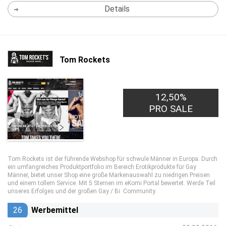
Details
Tom Rockets
12,50%
PRO SALE
Tom Rockets ist der führende Webshop für schwule Männer in Europa. Durch
ein umfangreiches Produktportfolio im Bereich Erotikprodukte für Gay
Männer, bietet unser Shop eine große Markenauswahl zu niedrigen Preisen
und einem tollem Service. Mit 5 Sternen im eKomi Portal bewertet. Werde Teil
unseres Erfolges und der großen Gay / Bi Community.
26
Werbemittel