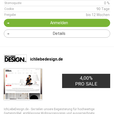
0 %
Stornoquote
90 Tage
Cookie
bis 12 Wochen
Freigabe
Anmelden
Details
ichliebedesign.de
4,00%
PRO SALE
IchLiebeDesign.de - Sie teilen unsere Begeisterung für hochwertige
Gartenmöbel, erstklassige Wohnaccessoires und ausgezeichnete