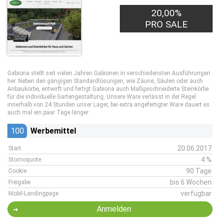
20,00%
2,50€
PRO LEAD
PRO SALE
Gabiona stellt seit vielen Jahren Gabionen in verschiedensten Ausführungen
her. Neben den gängigen Standardlösungen, wie Zäune, Säulen oder auch
Anbaukörbe, entwirft und fertigt Gabiona auch Maßgeschneiderte Steinkörbe
für die individuelle Gartengestaltung. Unsere Ware verlässt in der Regel
innerhalb von 24 Stunden unser Lager, bei extra angefertigter Ware dauert es
auch mal ein paar Tage länger.
100
Werbemittel
20.06.2017
Start
4 %
Stornoquote
90 Tage
Cookie
bis 6 Wochen
Freigabe
verfügbar
Mobil-Landingpage
Anmelden