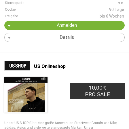
n.a.
Stornoquote
90 Tage
Cookie
bis 6 Wochen
Freigabe
Anmelden
Details
US Onlineshop
10,00%
PRO SALE
Unser US SHOP führt eine große Auswahl an Streetwear Brands wie Nike,
adidas, Asics und viele weitere angesagte Marken. Unser