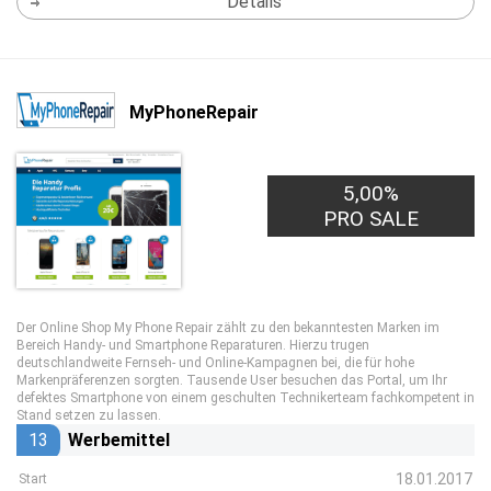
Details
MyPhoneRepair
5,00%
PRO SALE
Der Online Shop My Phone Repair zählt zu den bekanntesten Marken im
Bereich Handy- und Smartphone Reparaturen. Hierzu trugen
deutschlandweite Fernseh- und Online-Kampagnen bei, die für hohe
Markenpräferenzen sorgten. Tausende User besuchen das Portal, um Ihr
defektes Smartphone von einem geschulten Technikerteam fachkompetent in
Stand setzen zu lassen.
13
Werbemittel
18.01.2017
Start