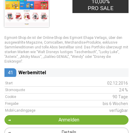
10,00%
PRO SALE
Egmont-Shop.de ist der Online-Shop des Egmont Ehapa Verlags, über den
ausgewählte Magazine, Comicalben, Merchandise-Produkte, exklusive
Sammlereditionen und tolle Abos bestellbar sind. Das Portfolio überzeugt mit
starken Marken wie "Walt Disneys lustiges Taschenbuch", "Lucky Luke",
"Asterix", „Micky Maus“, „Galileo GENIAL", "Wendy" oder "Disney die
Eiskönigin".
41
Werbemittel
02.12.2016
Start
24 %
Stornoquote
90 Tage
Cookie
bis 6 Wochen
Freigabe
verfügbar
Mobil-Landingpage
Anmelden
Details