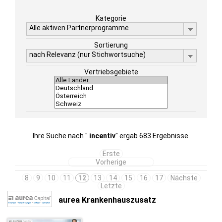
Kategorie
Alle aktiven Partnerprogramme
Sortierung
nach Relevanz (nur Stichwortsuche)
Vertriebsgebiete
Ihre Suche nach "
incentiv
" ergab 683 Ergebnisse.
Erste
Vorherige
8
9
10
11
12
13
14
15
16
17
Nächste
Letzte
aurea Krankenhauszusatz