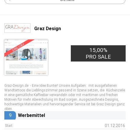
Graz Design
EXKLUSIV
15,00%
PRO SALE
Graz-Design.de - Eine Idee Bunter! Unsere Aufgaben: mit ausgefallenen
Wandtattoos die Lieblingszimmer passend in Szene setzen, die Küchenzeile
in eine gemütliche Kaffeebar verwandeln oder mit maritimen und frechen
Motiven für mehr Abwechslung im Bad sorgen. Ausgezeichnete Designs,
hochwertige Materialien und hervorragender Service ist bei Graz Design ganz
oben.
9
Werbemittel
01.12.2016
Start