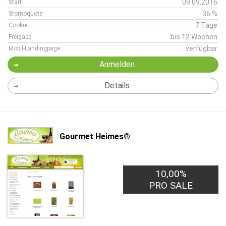
09.09.2016
Start
36 %
Stornoquote
7 Tage
Cookie
bis 12 Wochen
Freigabe
verfügbar
Mobil-Landingpage
Anmelden
Details
Gourmet Heimes®
10,00%
PRO SALE