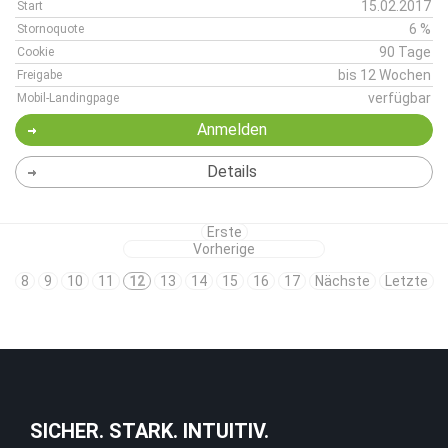
15.02.2017
Start
6 %
Stornoquote
90 Tage
Cookie
bis 12 Wochen
Freigabe
verfügbar
Mobil-Landingpage
Anmelden
Details
Erste
Vorherige
8
9
10
11
12
13
14
15
16
17
Nächste
Letzte
SICHER. STARK. INTUITIV.