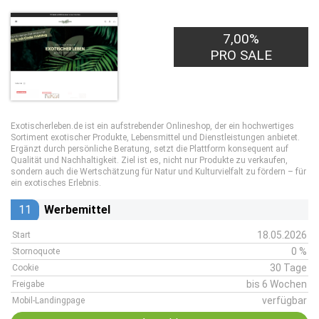
7,00%
PRO SALE
Exotischerleben.de ist ein aufstrebender Onlineshop, der ein hochwertiges
Sortiment exotischer Produkte, Lebensmittel und Dienstleistungen anbietet.
Ergänzt durch persönliche Beratung, setzt die Plattform konsequent auf
Qualität und Nachhaltigkeit. Ziel ist es, nicht nur Produkte zu verkaufen,
sondern auch die Wertschätzung für Natur und Kulturvielfalt zu fördern – für
ein exotisches Erlebnis.
11
Werbemittel
18.05.2026
Start
0 %
Stornoquote
30 Tage
Cookie
bis 6 Wochen
Freigabe
verfügbar
Mobil-Landingpage