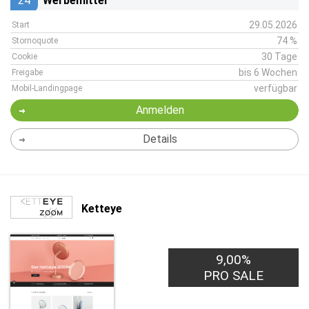
24
Werbemittel
29.05.2026
Start
74 %
Stornoquote
30 Tage
Cookie
bis 6 Wochen
Freigabe
verfügbar
Mobil-Landingpage
Anmelden
Details
Ketteye
9,00%
PRO SALE