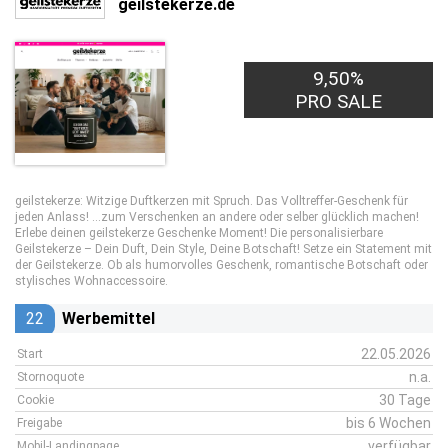
geilstekerze.de
9,50%
PRO SALE
geilstekerze: Witzige Duftkerzen mit Spruch. Das Volltreffer-Geschenk für
jeden Anlass! …zum Verschenken an andere oder selber glücklich machen!
Erlebe deinen geilstekerze Geschenke Moment! Die personalisierbare
Geilstekerze – Dein Duft, Dein Style, Deine Botschaft! Setze ein Statement mit
der Geilstekerze. Ob als humorvolles Geschenk, romantische Botschaft oder
stylisches Wohnaccessoire.
22
Werbemittel
22.05.2026
Start
n.a.
Stornoquote
30 Tage
Cookie
bis 6 Wochen
Freigabe
verfügbar
Mobil-Landingpage