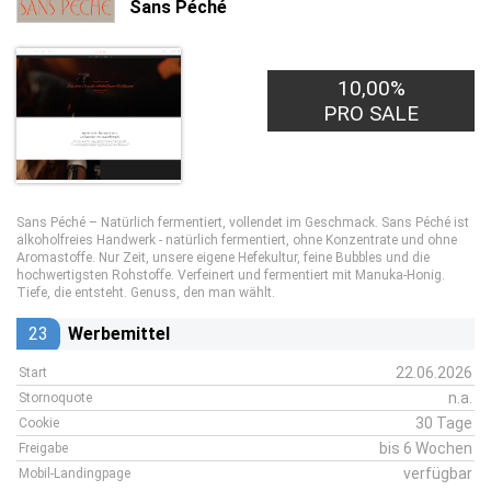
Sans Péché
10,00%
PRO SALE
Sans Péché – Natürlich fermentiert, vollendet im Geschmack. Sans Péché ist
alkoholfreies Handwerk - natürlich fermentiert, ohne Konzentrate und ohne
Aromastoffe. Nur Zeit, unsere eigene Hefekultur, feine Bubbles und die
hochwertigsten Rohstoffe. Verfeinert und fermentiert mit Manuka-Honig.
Tiefe, die entsteht. Genuss, den man wählt.
23
Werbemittel
22.06.2026
Start
n.a.
Stornoquote
30 Tage
Cookie
bis 6 Wochen
Freigabe
verfügbar
Mobil-Landingpage