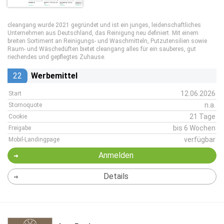
cleangang wurde 2021 gegründet und ist ein junges, leidenschaftliches
Unternehmen aus Deutschland, das Reinigung neu definiert. Mit einem
breiten Sortiment an Reinigungs- und Waschmitteln, Putzutensilien sowie
Raum- und Wäsche­düften bietet cleangang alles für ein sauberes, gut
riechendes und gepflegtes Zuhause.
22
Werbemittel
12.06.2026
Start
n.a.
Stornoquote
21 Tage
Cookie
bis 6 Wochen
Freigabe
verfügbar
Mobil-Landingpage
Anmelden
Details