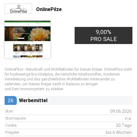
OnlinePilze
9,00%
PRO SALE
OnlinePilze - Naturkraft und Wohlbefinden für Deinen Körper. OnlinePilze steht
für hochwertige Bio-Vitalpilze, die natürliche Inhaltsstoffen, modernen
Verarbeitung und das ganzheitliches Wohlbefinden miteinander zu
verbinden, um Deinen Körper sanft in Balance zu bringen
und Dein Immunsystem zu stärken.
26
Werbemittel
09.06.2026
Start
n.a.
Stornoquote
30 Tage
Cookie
bis 6 Wochen
Freigabe