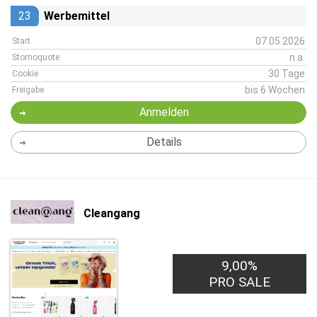
23
Werbemittel
07.05.2026
Start
n.a.
Stornoquote
30 Tage
Cookie
bis 6 Wochen
Freigabe
Anmelden
Details
Cleangang
9,00%
PRO SALE