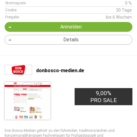
0 %
Stornoquote
30 Tage
Cookie
bis 6 Wochen
Freigabe
Anmelden
Details
donbosco-medien.de
9,00%
PRO SALE
Don Bosco Medien gehört zu den führenden, traditionsreichen und
konzernunabhängigen Fachverlagen für Frühpädagogik und