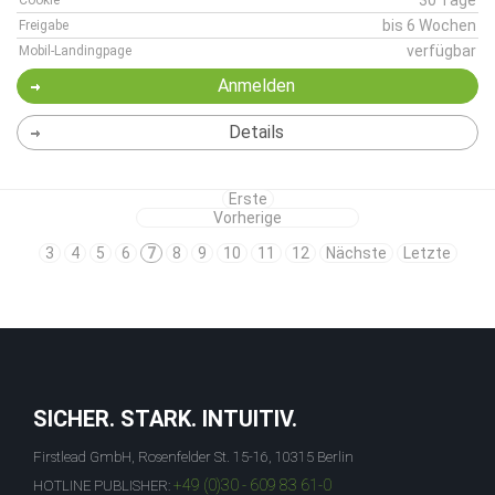
30 Tage
Cookie
bis 6 Wochen
Freigabe
verfügbar
Mobil-Landingpage
Anmelden
Details
Erste
Vorherige
3
4
5
6
7
8
9
10
11
12
Nächste
Letzte
SICHER. STARK. INTUITIV.
Firstlead GmbH, Rosenfelder St. 15-16, 10315 Berlin
+49 (0)30 - 609 83 61-0
HOTLINE PUBLISHER: