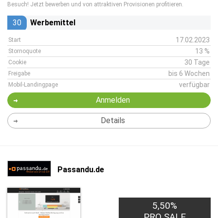
Besuch! Jetzt bewerben und von attraktiven Provisionen profitieren.
30
Werbemittel
17.02.2023
Start
13 %
Stornoquote
30 Tage
Cookie
bis 6 Wochen
Freigabe
verfügbar
Mobil-Landingpage
Anmelden
Details
Passandu.de
5,50%
PRO SALE