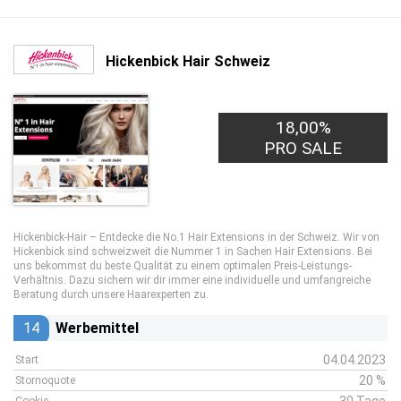
Hickenbick Hair Schweiz
18,00%
PRO SALE
Hickenbick-Hair – Entdecke die No.1 Hair Extensions in der Schweiz. Wir von
Hickenbick sind schweizweit die Nummer 1 in Sachen Hair Extensions. Bei
uns bekommst du beste Qualität zu einem optimalen Preis-Leistungs-
Verhältnis. Dazu sichern wir dir immer eine individuelle und umfangreiche
Beratung durch unsere Haarexperten zu.
14
Werbemittel
04.04.2023
Start
20 %
Stornoquote