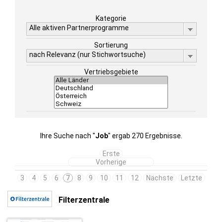
Kategorie
Alle aktiven Partnerprogramme
Sortierung
nach Relevanz (nur Stichwortsuche)
Vertriebsgebiete
Ihre Suche nach "
Job
" ergab 270 Ergebnisse.
Erste
Vorherige
3
4
5
6
7
8
9
10
11
12
Nächste
Letzte
Filterzentrale