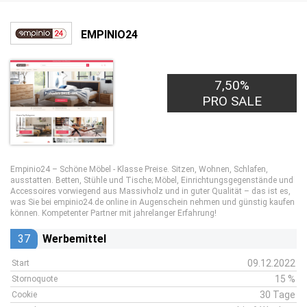
EMPINIO24
7,50%
PRO SALE
Empinio24 – Schöne Möbel - Klasse Preise. Sitzen, Wohnen, Schlafen,
ausstatten. Betten, Stühle und Tische; Möbel, Einrichtungsgegenstände und
Accessoires vorwiegend aus Massivholz und in guter Qualität – das ist es,
was Sie bei empinio24.de online in Augenschein nehmen und günstig kaufen
können. Kompetenter Partner mit jahrelanger Erfahrung!
37
Werbemittel
09.12.2022
Start
15 %
Stornoquote
30 Tage
Cookie