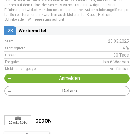
SLID'UP ist eine französische Marke der Mantion-Gruppe, die seit über 100
Jahren auf dem Gebiet der Schiebesysteme tätig ist. Aufgrund seiner
Erfahrung entwickelt Mantion seit einigen Jahren Automatisierungslösungen
für Schiebetüren und inzwischen auch Motoren für Klapp-, Roll- und
Schiebeläden. Wir freuen uns auf Sie!
23
Werbemittel
25.03.2025
Start
4 %
Stornoquote
30 Tage
Cookie
bis 6 Wochen
Freigabe
verfügbar
Mobil-Landingpage
Anmelden
Details
CEDON