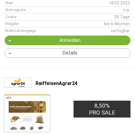
18.02.2025
Start
n.a.
Stornoquote
30 Tage
Cookie
bis 6 Wochen
Freigabe
verfügbar
Mobil-Landingpage
Anmelden
Details
RaiffeisenAgrar24
8,50%
PRO SALE