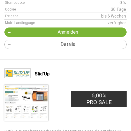
0 %
Stornoquote
30 Tage
Cookie
bis 6 Wochen
Freigabe
verfügbar
Mobil-Landingpage
Anmelden
Details
Slid'Up
6,00%
PRO SALE