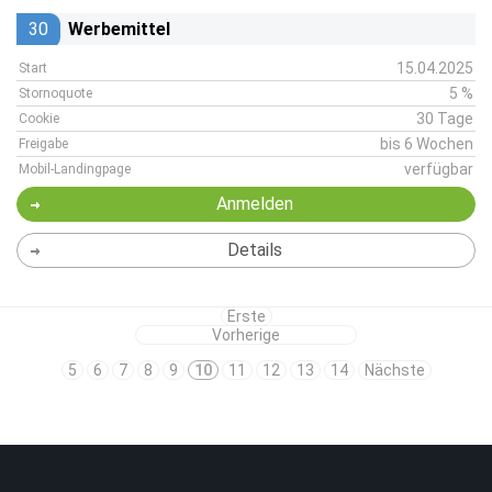
30
Werbemittel
15.04.2025
Start
5 %
Stornoquote
30 Tage
Cookie
bis 6 Wochen
Freigabe
verfügbar
Mobil-Landingpage
Anmelden
Details
Erste
Vorherige
5
6
7
8
9
10
11
12
13
14
Nächste