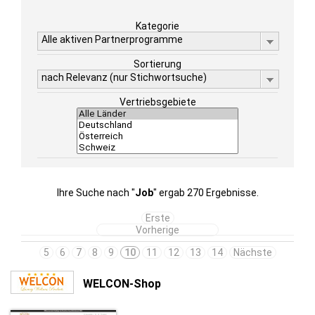
Kategorie
Alle aktiven Partnerprogramme
Sortierung
nach Relevanz (nur Stichwortsuche)
Vertriebsgebiete
Ihre Suche nach "
Job
" ergab 270 Ergebnisse.
Erste
Vorherige
5
6
7
8
9
10
11
12
13
14
Nächste
WELCON-Shop