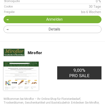
0 %
Stornoquote
30 Tage
Cookie
bis 6 Wochen
Freigabe
Anmelden
Details
Miroflor
9,00%
PRO SALE
Willkommen bei Miroflor – Ihr Online-Shop für Floristenbedarf,
Trockenblumen, Geschenkartikel und Bastelzubehör. Entdecken Sie Miroflor,