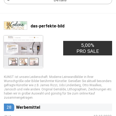
das-perfekte-bild
5,00%
PRO SALE
KUNST ist unsere Leidenschaft. Moderne Leinwandbilder in Ihrer
Wunschgröße oder Bilder berühmter Künstler. Genießen Sie aktuell besonders
gefragte Künstler wie z.B James Rizzi, Udo Lindenberg, Otto Waalkes,
Janosch und viele andere. Original Gemälde, Lithographien, Zeichnungen etc.
haben wir in großer Auswahl und günstig für Sie zum online Kauf
zusammengetragen.
28
Werbemittel