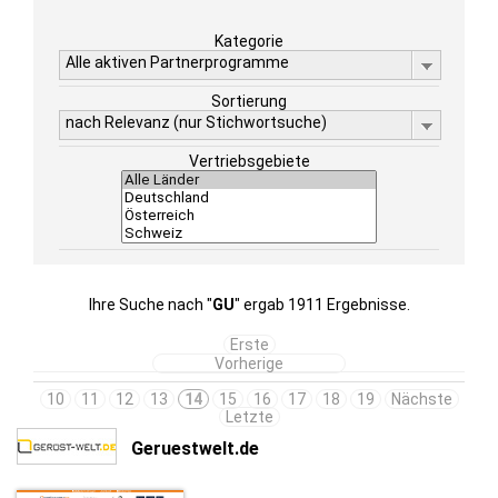
Kategorie
Alle aktiven Partnerprogramme
Sortierung
nach Relevanz (nur Stichwortsuche)
Vertriebsgebiete
Ihre Suche nach "
GU
" ergab 1911 Ergebnisse.
Erste
Vorherige
10
11
12
13
14
15
16
17
18
19
Nächste
Letzte
Geruestwelt.de