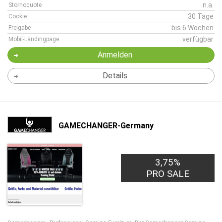
n.a.
Stornoquote
30 Tage
Cookie
bis 6 Wochen
Freigabe
verfügbar
Mobil-Landingpage
Anmelden
Details
GAMECHANGER-Germany
3,75%
PRO SALE