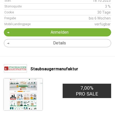
18.10.2023
Start
3 %
Stornoquote
30 Tage
Cookie
bis 6 Wochen
Freigabe
verfügbar
Mobil-Landingpage
Anmelden
Details
Staubsaugermanufaktur
7,00%
PRO SALE