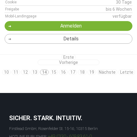
30 Tage
Cookie
bis 6 Wochen
Freigabe
verfügbar
Mobil-Landingpage
Anmelden
Details
Erste
Vorherige
10
11
12
13
14
15
16
17
18
19
Nächste
Letzte
SICHER. STARK. INTUITIV.
Firstlead GmbH, Rosenfelder St. 15-16, 10315 Berlin
+49 (0)30 - 609 83 61-0
HOTLINE PUBLISHER: