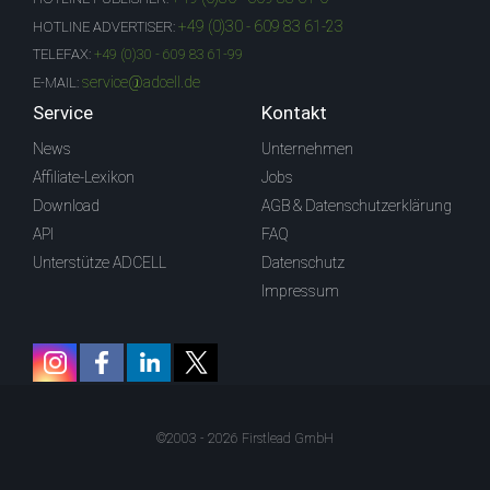
+49 (0)30 - 609 83 61-23
HOTLINE ADVERTISER:
TELEFAX:
+49 (0)30 - 609 83 61-99
service@adcell.de
E-MAIL:
Service
Kontakt
News
Unternehmen
Affiliate-Lexikon
Jobs
Download
AGB & Datenschutzerklärung
API
FAQ
Unterstütze ADCELL
Datenschutz
Impressum
©2003 - 2026 Firstlead GmbH