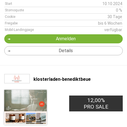
10.10.2024
Start
0 %
Stornoquote
30 Tage
Cookie
bis 6 Wochen
Freigabe
verfügbar
Mobil-Landingpage
Anmelden
Details
klosterladen-benediktbeue
12,00%
PRO SALE