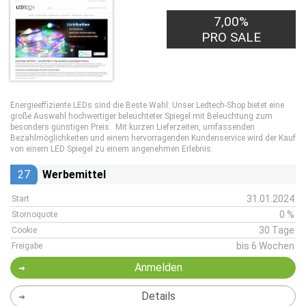
7,00%
PRO SALE
Energieeffiziente LEDs sind die Beste Wahl: Unser Ledtech-Shop bietet eine
große Auswahl hochwertiger beleuchteter Spiegel mit Beleuchtung zum
besonders günstigen Preis. Mit kurzen Lieferzeiten, umfassenden
Bezahlmöglichkeiten und einem hervorragenden Kundenservice wird der Kauf
von einem LED Spiegel zu einem angenehmen Erlebnis.
27
Werbemittel
31.01.2024
Start
0 %
Stornoquote
30 Tage
Cookie
bis 6 Wochen
Freigabe
Anmelden
Details