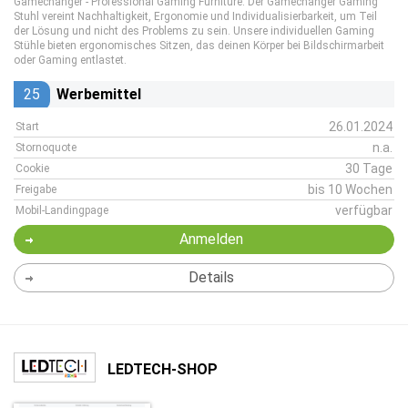
Gamechanger - Professional Gaming Furniture. Der Gamechanger Gaming
Stuhl vereint Nachhaltigkeit, Ergonomie und Individualisierbarkeit, um Teil
der Lösung und nicht des Problems zu sein. Unsere individuellen Gaming
Stühle bieten ergonomisches Sitzen, das deinen Körper bei Bildschirmarbeit
oder Gaming entlastet.
25
Werbemittel
26.01.2024
Start
n.a.
Stornoquote
30 Tage
Cookie
bis 10 Wochen
Freigabe
verfügbar
Mobil-Landingpage
Anmelden
Details
LEDTECH-SHOP