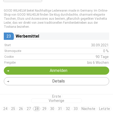
GOOD WILHELM bietet Nachhaltige Lederwaren made in Germany. Im Online-
Shop von GOOD WILHELM finden Sie klug durchdachte, charmant-elegante
Taschen, Etuis und Accessoires aus bestem, pflanzlich gegerbten Vachetta
Leder, das wir direkt von zwei traditionellen Familienbetrieben aus der
Toskana beziehen.
23
Werbemittel
30.09.2021
Start
0 %
Stornoquote
90 Tage
Cookie
bis 6 Wochen
Freigabe
Anmelden
Details
Erste
Vorherige
24
25
26
27
28
29
30
31
32
33
Nächste
Letzte