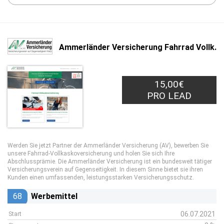
Ammerländer Versicherung Fahrrad Vollk.
15,00€
PRO LEAD
Werden Sie jetzt Partner der Ammerländer Versicherung (AV), bewerben Sie
unsere Fahrrad-Vollkaskoversicherung und holen Sie sich Ihre
Abschlussprämie. Die Ammerländer Versicherung ist ein bundesweit tätiger
Versicherungsverein auf Gegenseitigkeit. In diesem Sinne bietet sie ihren
Kunden einen umfassenden, leistungsstarken Versicherungsschutz.
68
Werbemittel
06.07.2021
Start