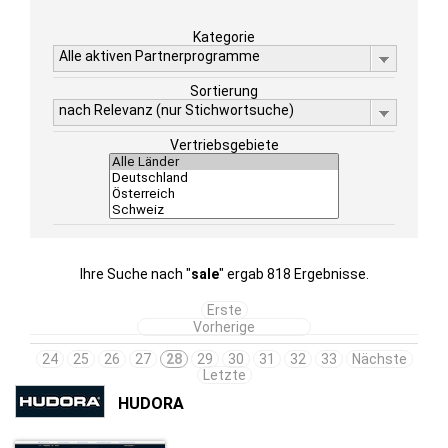
Kategorie
Alle aktiven Partnerprogramme
Sortierung
nach Relevanz (nur Stichwortsuche)
Vertriebsgebiete
Ihre Suche nach "
sale
" ergab 818 Ergebnisse.
Erste
Vorherige
24
25
26
27
28
29
30
31
32
33
Nächste
Letzte
HUDORA