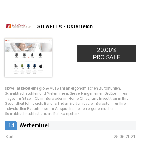
SITWELL® - Österreich
20,00%
PRO SALE
sitwell.at bietet eine große Auswahl an ergonomischen Bürostühlen,
Schreibtischstühlen und Vielem mehr. Sie verbringen einen Großteil Ihres
Tages im Sitzen. Ob im Büro oder im Home-Office, eine Investition in Ihre
Gesundheit lohnt sich. Bei uns finden Sie den idealen Bürostuhl für Ihre
individuellen Bedürfnisse. Ihr Anspruch an einen ergonomischen
Schreibtischstuhl ist unsere Kernkompetenz.
14
Werbemittel
25.06.2021
Start