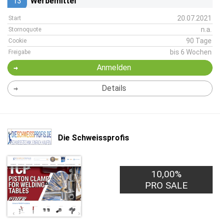
13
Werbemittel
20.07.2021
Start
n.a.
Stornoquote
90 Tage
Cookie
bis 6 Wochen
Freigabe
Anmelden
Details
Die Schweissprofis
10,00%
PRO SALE