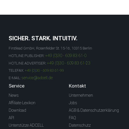
SICHER. STARK. INTUITIV.
Firstlead GmbH, Rosenfelder St. 15-16, 10315 Berlin
+49 (0)30 - 609 83 61-0
HOTLINE PUBLISHER:
+49 (0)30 - 609 83 61-23
HOTLINE ADVERTISER:
TELEFAX:
+49 (0)30 - 609 83 61-99
service@adcell.de
E-MAIL:
Service
Kontakt
News
Unternehmen
Affiliate-Lexikon
Jobs
Download
AGB & Datenschutzerklärung
API
FAQ
Unterstütze ADCELL
Datenschutz