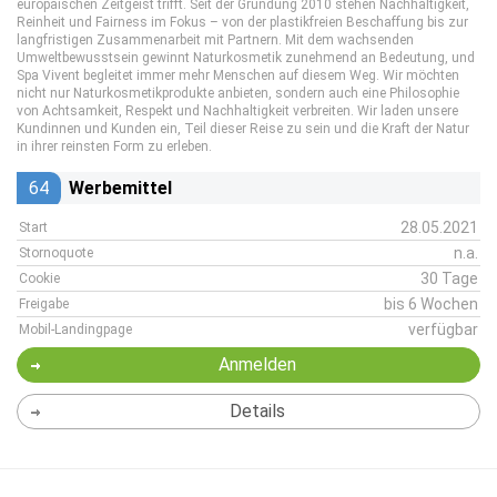
europäischen Zeitgeist trifft. Seit der Gründung 2010 stehen Nachhaltigkeit,
Reinheit und Fairness im Fokus – von der plastikfreien Beschaffung bis zur
langfristigen Zusammenarbeit mit Partnern. Mit dem wachsenden
Umweltbewusstsein gewinnt Naturkosmetik zunehmend an Bedeutung, und
Spa Vivent begleitet immer mehr Menschen auf diesem Weg. Wir möchten
nicht nur Naturkosmetikprodukte anbieten, sondern auch eine Philosophie
von Achtsamkeit, Respekt und Nachhaltigkeit verbreiten. Wir laden unsere
Kundinnen und Kunden ein, Teil dieser Reise zu sein und die Kraft der Natur
in ihrer reinsten Form zu erleben.
64
Werbemittel
28.05.2021
Start
n.a.
Stornoquote
30 Tage
Cookie
bis 6 Wochen
Freigabe
verfügbar
Mobil-Landingpage
Anmelden
Details