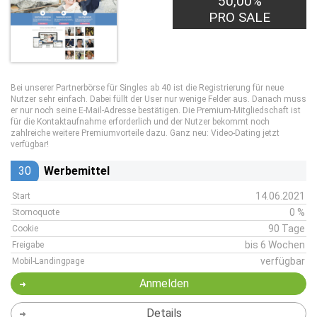
50,00%
0,50€
PRO LEAD
PRO SALE
Bei unserer Partnerbörse für Singles ab 40 ist die Registrierung für neue
Nutzer sehr einfach. Dabei füllt der User nur wenige Felder aus. Danach muss
er nur noch seine E-Mail-Adresse bestätigen. Die Premium-Mitgliedschaft ist
für die Kontaktaufnahme erforderlich und der Nutzer bekommt noch
zahlreiche weitere Premiumvorteile dazu. Ganz neu: Video-Dating jetzt
verfügbar!
30
Werbemittel
14.06.2021
Start
0 %
Stornoquote
90 Tage
Cookie
bis 6 Wochen
Freigabe
verfügbar
Mobil-Landingpage
Anmelden
Details