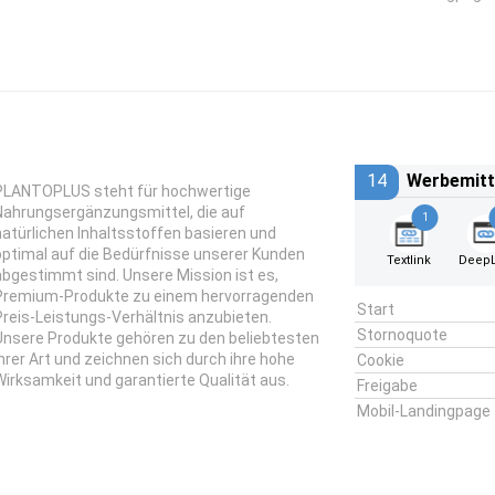
14
Werbemitt
PLANTOPLUS steht für hochwertige
Nahrungsergänzungsmittel, die auf
1
natürlichen Inhaltsstoffen basieren und
optimal auf die Bedürfnisse unserer Kunden
Textlink
DeepL
abgestimmt sind. Unsere Mission ist es,
Premium-Produkte zu einem hervorragenden
Start
Preis-Leistungs-Verhältnis anzubieten.
Stornoquote
Unsere Produkte gehören zu den beliebtesten
ihrer Art und zeichnen sich durch ihre hohe
Cookie
Wirksamkeit und garantierte Qualität aus.
Freigabe
Mobil-Landingpage