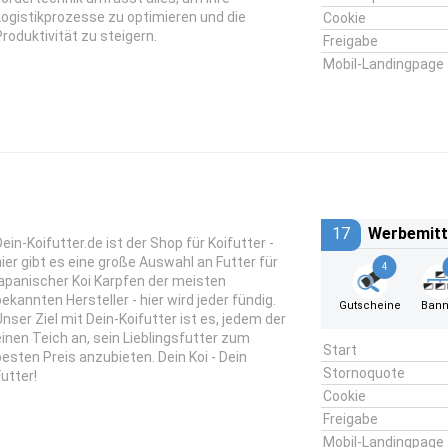
Logistikprozesse zu optimieren und die
Cookie
Produktivität zu steigern.
Freigabe
Mobil-Landingpage
17
Werbemitt
Dein-Koifutter.de ist der Shop für Koifutter -
hier gibt es eine große Auswahl an Futter für
4
japanischer Koi Karpfen der meisten
bekannten Hersteller - hier wird jeder fündig.
Gutscheine
Bann
Unser Ziel mit Dein-Koifutter ist es, jedem der
einen Teich an, sein Lieblingsfutter zum
Start
besten Preis anzubieten. Dein Koi - Dein
Stornoquote
Futter!
Cookie
Freigabe
Mobil-Landingpage