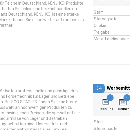
für Teiche in Deutschland. KENJI KOI Produkte
erhalten Sie online und bei Fachhändlern in
Start
ganz Deutschland. KENJI KOI ist eine starke
Stornoquote
Marke - bauen Sie diese weiter auf mit uns als
Partner!
Cookie
Freigabe
Mobil-Landingpage
34
Werbemitt
Wir bieten professionelle und günstige Hub-
und Fördertechnik für Lager und Betriebe
1
4
an. Bei ECO STAPLER finden Sie eine breite
Auswahl an hochwertigen Produkten zu
DeepLink
Textlinks
erschwinglichen Preisen, die speziell auf die
Bedürfnisse von Lager und Betrieben
Start
zugeschnitten sind. Unsere Hub- und
Stornoquote
Fördertechnik umfasst alles, um Ihre