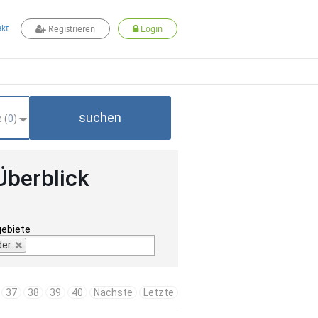
kt
Registrieren
Login
suchen
 (
0
)
Überblick
gebiete
der
37
38
39
40
Nächste
Letzte