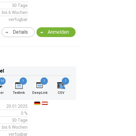
30 Tage
bis 6 Wochen
verfügbar
Details
Anmelden
el
10
1
1
1
er
Textlink
DeepLink
CSV
20.01.2025
0 %
30 Tage
bis 6 Wochen
verfügbar