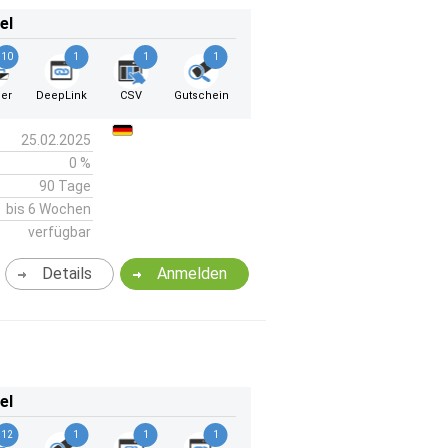
el
10
1
1
1
er
DeepLink
CSV
Gutschein
25.02.2025
0 %
90 Tage
bis 6 Wochen
verfügbar
Details
Anmelden
el
12
1
1
1