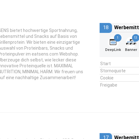
18
Werbemitt
SENS bietet hochwertige Sportnahrung,
Lebensmittel und Snacks auf Basis von
1
13
rillenprotein. Wir bieten eine einzigartige
Auswahl von Proteinbars, Snacks und
DeepLink
Banner
Proteinpulver im eatsens.com Webshop.
Überzeuge dich selbst, wie lecker diese
Start
innovative Proteinquelle ist. MAXIMAL
Stornoquote
NUTRITION, MINIMAL HARM. Wir freuen uns
auf eine nachhaltige Zusammenarbeit!
Cookie
Freigabe
17
Werbemitt