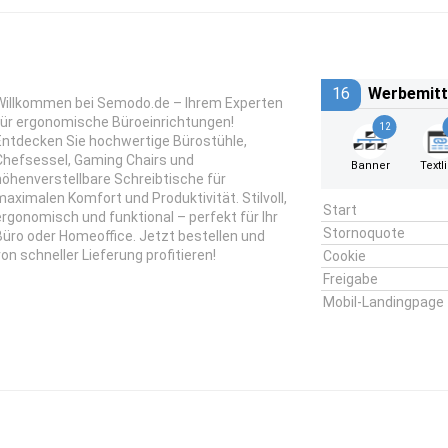
16
Werbemitt
Willkommen bei Semodo.de – Ihrem Experten
für ergonomische Büroeinrichtungen!
12
Entdecken Sie hochwertige Bürostühle,
Chefsessel, Gaming Chairs und
Banner
Textl
höhenverstellbare Schreibtische für
maximalen Komfort und Produktivität. Stilvoll,
Start
ergonomisch und funktional – perfekt für Ihr
Stornoquote
Büro oder Homeoffice. Jetzt bestellen und
von schneller Lieferung profitieren!
Cookie
Freigabe
Mobil-Landingpage