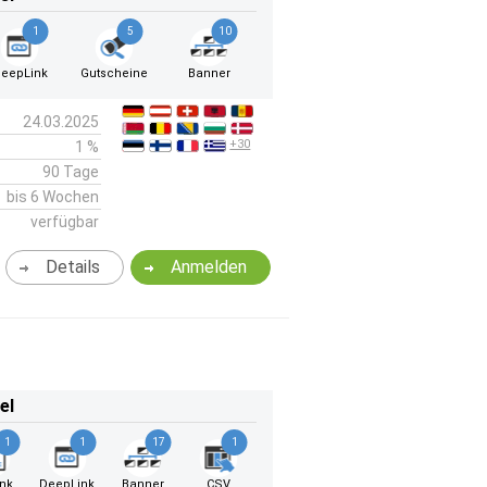
1
5
10
eepLink
Gutscheine
Banner
24.03.2025
+30
1 %
90 Tage
bis 6 Wochen
verfügbar
Details
Anmelden
el
1
1
17
1
ink
DeepLink
Banner
CSV