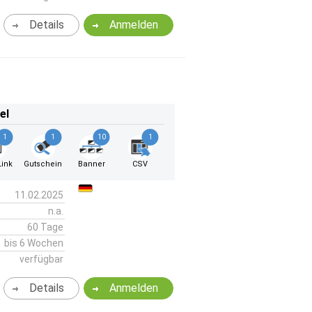
Details
Anmelden
el
1
1
10
1
ink
Gutschein
Banner
CSV
11.02.2025
n.a.
60 Tage
bis 6 Wochen
verfügbar
Details
Anmelden