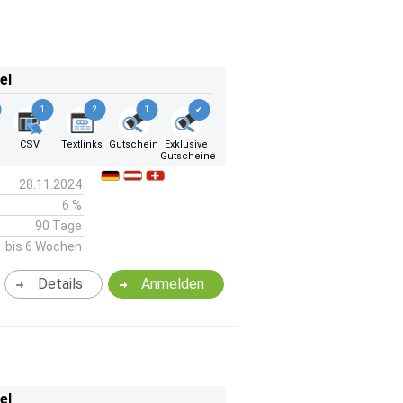
el
1
2
1
✔
CSV
Textlinks
Gutschein
Exklusive
Gutscheine
28.11.2024
6 %
90 Tage
bis 6 Wochen
Details
Anmelden
el