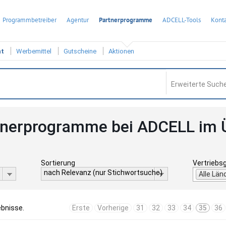
Programmbetreiber
Agentur
Partnerprogramme
ADCELL-Tools
Konta
ht
Werbemittel
Gutscheine
Aktionen
Erweiterte Suche
tnerprogramme bei ADCELL im 
Sortierung
Vertriebs
nach Relevanz (nur Stichwortsuche)
Alle Län
ebnisse.
Erste
Vorherige
31
32
33
34
35
36