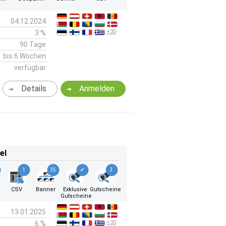
04.12.2024
+30
3 %
90 Tage
bis 6 Wochen
verfügbar
Details
Anmelden
el
1
25
✔
3
CSV
Banner
Exklusive
Gutscheine
Gutscheine
13.01.2025
+30
6 %