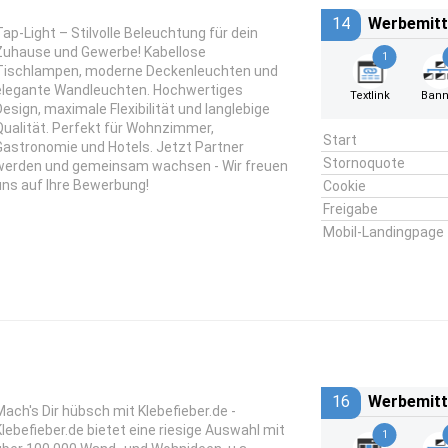
14
Werbemitt
Tap-Light – Stilvolle Beleuchtung für dein
Zuhause und Gewerbe! Kabellose
1
Tischlampen, moderne Deckenleuchten und
elegante Wandleuchten. Hochwertiges
Textlink
Bann
Design, maximale Flexibilität und langlebige
Qualität. Perfekt für Wohnzimmer,
Start
Gastronomie und Hotels. Jetzt Partner
Stornoquote
werden und gemeinsam wachsen - Wir freuen
uns auf Ihre Bewerbung!
Cookie
Freigabe
Mobil-Landingpage
16
Werbemitt
Mach's Dir hübsch mit Klebefieber.de -
Klebefieber.de bietet eine riesige Auswahl mit
1