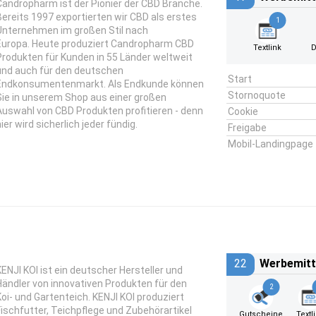
Candropharm ist der Pionier der CBD Branche.
Bereits 1997 exportierten wir CBD als erstes
1
Unternehmen im großen Stil nach
Europa. Heute produziert Candropharm CBD
Textlink
D
Produkten für Kunden in 55 Länder weltweit
und auch für den deutschen
Start
Endkonsumentenmarkt. Als Endkunde können
Stornoquote
Sie in unserem Shop aus einer großen
Auswahl von CBD Produkten profitieren - denn
Cookie
ier wird sicherlich jeder fündig.
Freigabe
Mobil-Landingpage
22
Werbemitt
KENJI KOI ist ein deutscher Hersteller und
Händler von innovativen Produkten für den
2
Koi- und Gartenteich. KENJI KOI produziert
Fischfutter, Teichpflege und Zubehörartikel
Gutscheine
Textl