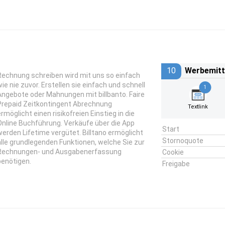
10
Werbemitt
Rechnung schreiben wird mit uns so einfach
wie nie zuvor. Erstellen sie einfach und schnell
1
Angebote oder Mahnungen mit billbanto. Faire
Prepaid Zeitkontingent Abrechnung
Textlink
ermöglicht einen risikofreien Einstieg in die
Online Buchführung. Verkäufe über die App
Start
werden Lifetime vergütet. Billtano ermöglicht
Stornoquote
alle grundlegenden Funktionen, welche Sie zur
Rechnungen- und Ausgabenerfassung
Cookie
benötigen.
Freigabe