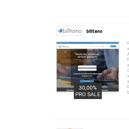
billtano
30,00%
PRO SALE