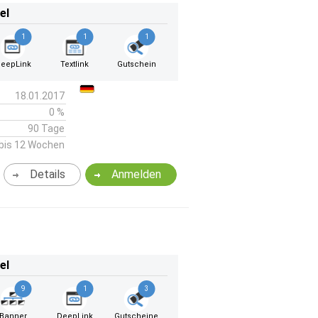
el
1
1
1
eepLink
Textlink
Gutschein
18.01.2017
0 %
90 Tage
bis 12 Wochen
Details
Anmelden
el
9
1
3
Banner
DeepLink
Gutscheine