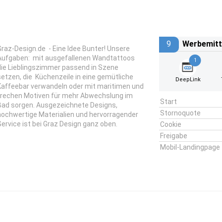
9
Werbemitt
Graz-Design.de - Eine Idee Bunter! Unsere
Aufgaben: mit ausgefallenen Wandtattoos
1
die Lieblingszimmer passend in Szene
setzen, die Küchenzeile in eine gemütliche
DeepLink
Kaffeebar verwandeln oder mit maritimen und
frechen Motiven für mehr Abwechslung im
Start
Bad sorgen. Ausgezeichnete Designs,
Stornoquote
hochwertige Materialien und hervorragender
Service ist bei Graz Design ganz oben.
Cookie
Freigabe
Mobil-Landingpage