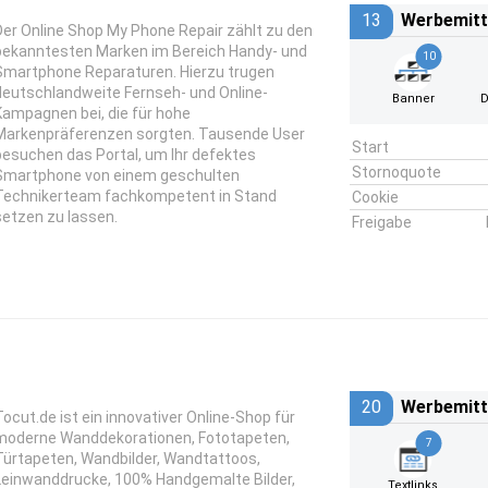
13
Werbemitt
Der Online Shop My Phone Repair zählt zu den
bekanntesten Marken im Bereich Handy- und
10
Smartphone Reparaturen. Hierzu trugen
deutschlandweite Fernseh- und Online-
Banner
D
Kampagnen bei, die für hohe
Markenpräferenzen sorgten. Tausende User
Start
besuchen das Portal, um Ihr defektes
Stornoquote
Smartphone von einem geschulten
Technikerteam fachkompetent in Stand
Cookie
setzen zu lassen.
Freigabe
20
Werbemitt
Tocut.de ist ein innovativer Online-Shop für
moderne Wanddekorationen, Fototapeten,
7
Türtapeten, Wandbilder, Wandtattoos,
Leinwanddrucke, 100% Handgemalte Bilder,
Textlinks