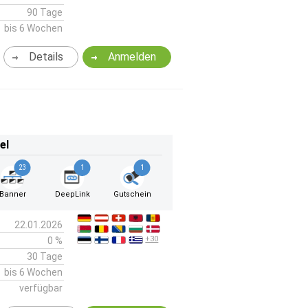
90 Tage
bis 6 Wochen
Details
Anmelden
el
23
1
1
Banner
DeepLink
Gutschein
22.01.2026
+30
0 %
30 Tage
bis 6 Wochen
verfügbar