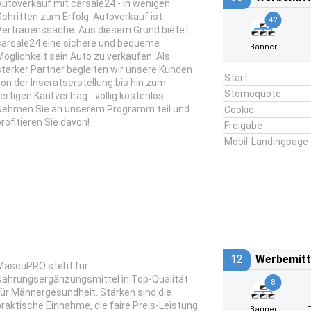
Autoverkauf mit carsale24 - In wenigen
Schritten zum Erfolg. Autoverkauf ist
42
Vertrauenssache. Aus diesem Grund bietet
carsale24 eine sichere und bequeme
Banner
Möglichkeit sein Auto zu verkaufen. Als
starker Partner begleiten wir unsere Kunden
Start
von der Inseratserstellung bis hin zum
Stornoquote
fertigen Kaufvertrag - völlig kostenlos.
Nehmen Sie an unserem Programm teil und
Cookie
profitieren Sie davon!
Freigabe
Mobil-Landingpage
12
Werbemitt
MascuPRO steht für
Nahrungsergänzungsmittel in Top-Qualität
8
für Männergesundheit. Stärken sind die
praktische Einnahme, die faire Preis-Leistung
Banner