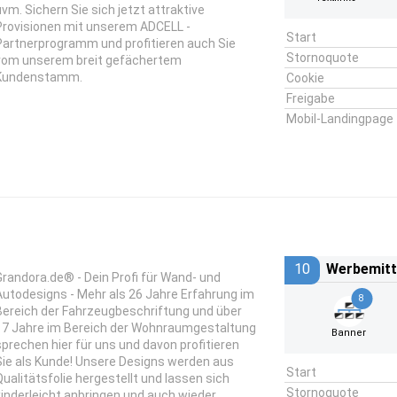
uvm. Sichern Sie sich jetzt attraktive
Provisionen mit unserem ADCELL -
Start
Partnerprogramm und profitieren auch Sie
Stornoquote
vom unserem breit gefächertem
Kundenstamm.
Cookie
Freigabe
Mobil-Landingpage
10
Werbemitt
Grandora.de® - Dein Profi für Wand- und
Autodesigns - Mehr als 26 Jahre Erfahrung im
8
Bereich der Fahrzeugbeschriftung und über
17 Jahre im Bereich der Wohnraumgestaltung
Banner
sprechen hier für uns und davon profitieren
Sie als Kunde! Unsere Designs werden aus
Start
Qualitätsfolie hergestellt und lassen sich
Stornoquote
kinderleicht anbringen und auch wieder