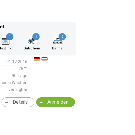
el
1
1
6
Textlink
Gutschein
Banner
01.12.2016
26 %
90 Tage
bis 6 Wochen
verfügbar
Details
Anmelden