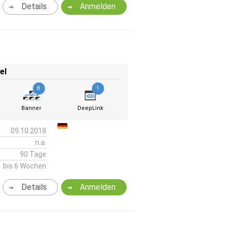
Details
Anmelden
el
8
1
Banner
DeepLink
09.10.2018
n.a.
90 Tage
bis 6 Wochen
Details
Anmelden