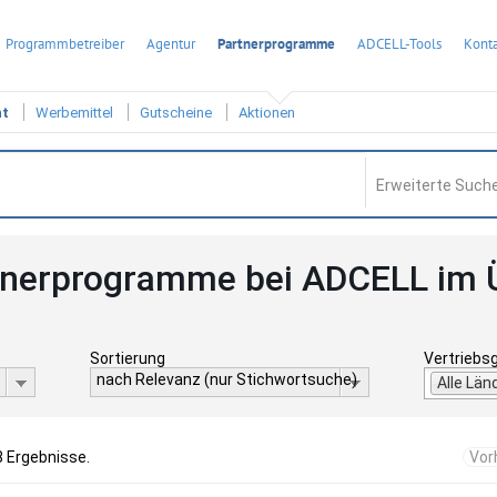
Programmbetreiber
Agentur
Partnerprogramme
ADCELL-Tools
Konta
ht
Werbemittel
Gutscheine
Aktionen
Erweiterte Suche
tnerprogramme bei ADCELL im 
Sortierung
Vertriebs
nach Relevanz (nur Stichwortsuche)
Alle Län
8 Ergebnisse.
Vor