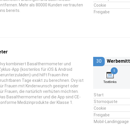
entfernen. Mehr als 80000 Kunden vertrauten
Cookie
uns bereits.
Freigabe
eter
30
Werbemitt
Ovy kombiniert Basalthermometer und
Zyklus-App (kostenlos für iOS & Android
5
herunterzuladen) und hilft Frauen ihre
fruchtbaren Tage exakt zu berechnen. Ovy ist
Textlinks
für Frauen mit Kinderwunsch geeignet oder
für Frauen, die natürlich verhüten möchten.
Start
Das Basalthermometer und die App sind CE-
Stornoquote
konforme Medizinprodukte der Klasse 1.
Cookie
Freigabe
Mobil-Landingpage