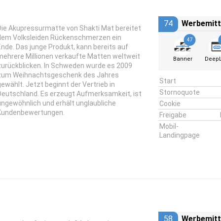
74
Werbemitt
Die Akupressurmatte von Shakti Mat bereitet
dem Volksleiden Rückenschmerzen ein
47
Ende. Das junge Produkt, kann bereits auf
mehrere Millionen verkaufte Matten weltweit
Banner
DeepL
zurückblicken. In Schweden wurde es 2009
zum Weihnachtsgeschenk des Jahres
Start
gewählt. Jetzt beginnt der Vertrieb in
Stornoquote
Deutschland. Es erzeugt Aufmerksamkeit, ist
ungewöhnlich und erhält unglaubliche
Cookie
Kundenbewertungen.
Freigabe
Mobil-
Landingpage
58
Werbemitt