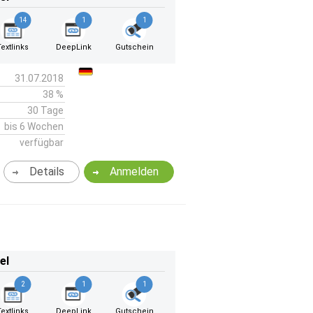
14
1
1
Textlinks
DeepLink
Gutschein
31.07.2018
38 %
30 Tage
bis 6 Wochen
verfügbar
Details
Anmelden
el
2
1
1
Textlinks
DeepLink
Gutschein