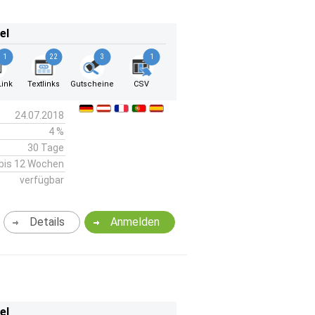
el
1
22
3
1
ink
Textlinks
Gutscheine
CSV
24.07.2018
4 %
30 Tage
bis 12 Wochen
verfügbar
Details
Anmelden
el