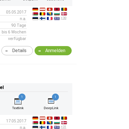
05.05.2017
+30
n.a.
90 Tage
bis 6 Wochen
verfügbar
Details
Anmelden
el
1
1
Textlink
DeepLink
17.05.2017
+31
n.a.