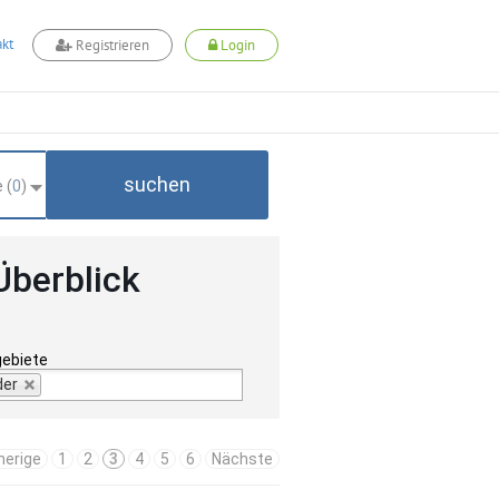
kt
Registrieren
Login
suchen
 (
0
)
Überblick
gebiete
der
herige
1
2
3
4
5
6
Nächste