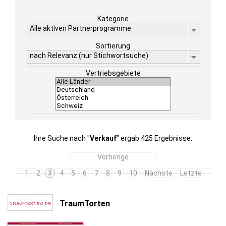
Kategorie
Alle aktiven Partnerprogramme
Sortierung
nach Relevanz (nur Stichwortsuche)
Vertriebsgebiete
Ihre Suche nach "
Verkauf
" ergab 425 Ergebnisse.
Vorherige
1
2
3
4
5
6
7
8
9
10
Nächste
Letzte
TraumTorten