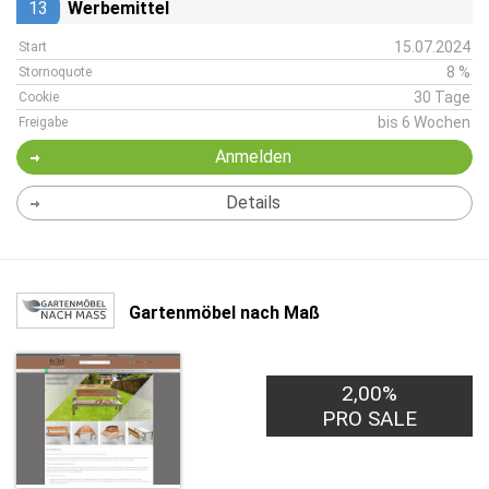
13
Werbemittel
15.07.2024
Start
8 %
Stornoquote
30 Tage
Cookie
bis 6 Wochen
Freigabe
Anmelden
Details
Gartenmöbel nach Maß
2,00%
PRO SALE