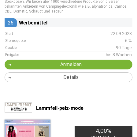
Steckdosen. Wir bieten über 1000 verschiedene Produkte von diversen
bekannten Anbietern von Campingelektronik wie z.B. alphatronics, Camos,
CBE, Dometic, Schaudt und Tecsun.
25
Werbemittel
22.09.2023
Start
6 %
Stornoquote
90 Tage
Cookie
bis 8 Wochen
Freigabe
Anmelden
Details
Lammfell-pelz-mode
4,00%