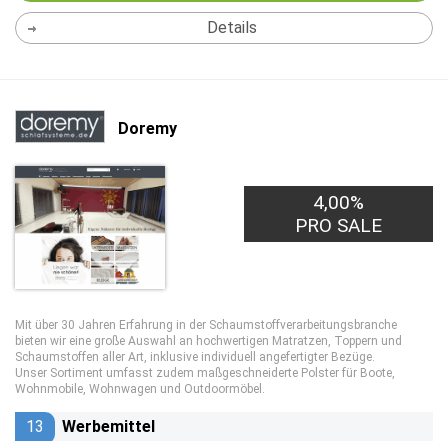
Details
Doremy
4,00%
PRO SALE
Mit über 30 Jahren Erfahrung in der Schaumstoffverarbeitungsbranche
bieten wir eine große Auswahl an hochwertigen Matratzen, Toppern und
Schaumstoffen aller Art, inklusive individuell angefertigter Bezüge.
Unser Sortiment umfasst zudem maßgeschneiderte Polster für Boote,
Wohnmobile, Wohnwagen und Outdoormöbel.
13
Werbemittel