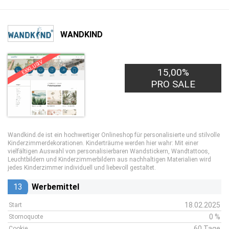
WANDKIND
EXKLUSIV
15,00%
PRO SALE
Wandkind.de ist ein hochwertiger Onlineshop für personalisierte und stilvolle
Kinderzimmerdekorationen. Kinderträume werden hier wahr: Mit einer
vielfältigen Auswahl von personalisierbaren Wandstickern, Wandtattoos,
Leuchtbildern und Kinderzimmerbildern aus nachhaltigen Materialien wird
jedes Kinderzimmer individuell und liebevoll gestaltet.
13
Werbemittel
18.02.2025
Start
0 %
Stornoquote
60 Tage
Cookie