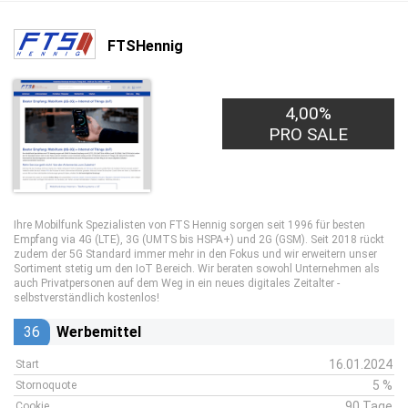
FTSHennig
4,00%
PRO SALE
Ihre Mobilfunk Spezialisten von FTS Hennig sorgen seit 1996 für besten
Empfang via 4G (LTE), 3G (UMTS bis HSPA+) und 2G (GSM). Seit 2018 rückt
zudem der 5G Standard immer mehr in den Fokus und wir erweitern unser
Sortiment stetig um den IoT Bereich. Wir beraten sowohl Unternehmen als
auch Privatpersonen auf dem Weg in ein neues digitales Zeitalter -
selbstverständlich kostenlos!
36
Werbemittel
16.01.2024
Start
5 %
Stornoquote
90 Tage
Cookie