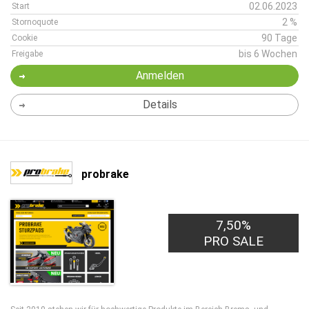
02.06.2023
Start
2 %
Stornoquote
90 Tage
Cookie
bis 6 Wochen
Freigabe
Anmelden
Details
probrake
7,50%
PRO SALE