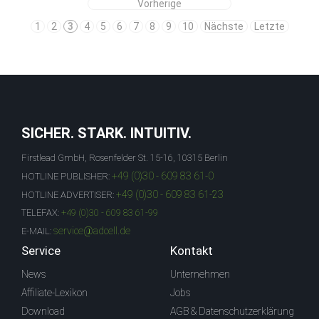
Vorherige
1
2
3
4
5
6
7
8
9
10
Nächste
Letzte
SICHER. STARK. INTUITIV.
Firstlead GmbH, Rosenfelder St. 15-16, 10315 Berlin
+49 (0)30 - 609 83 61-0
HOTLINE PUBLISHER:
+49 (0)30 - 609 83 61-23
HOTLINE ADVERTISER:
TELEFAX:
+49 (0)30 - 609 83 61-99
service@adcell.de
E-MAIL:
Service
Kontakt
News
Unternehmen
Affiliate-Lexikon
Jobs
Download
AGB & Datenschutzerklärung