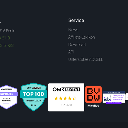
.
Service
News
315 Berlin
Affiliate-Lexikon
3 61-0
Download
83 61-23
API
Unterstütze ADCELL