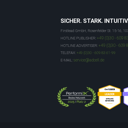
SICHER. STARK. INTUITIV
Firstlead GmbH, Rosenfelder St. 15-16, 10
+49 (0)30 - 609 8
HOTLINE PUBLISHER:
+49 (0)30 - 609 
HOTLINE ADVERTISER:
TELEFAX:
+49 (0)30 - 609 83 61-99
service@adcell.de
E-MAIL: