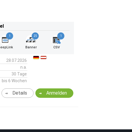
el
1
25
1
eepLink
Banner
CSV
28.07.2026
n.a.
30 Tage
bis 6 Wochen
Details
Anmelden