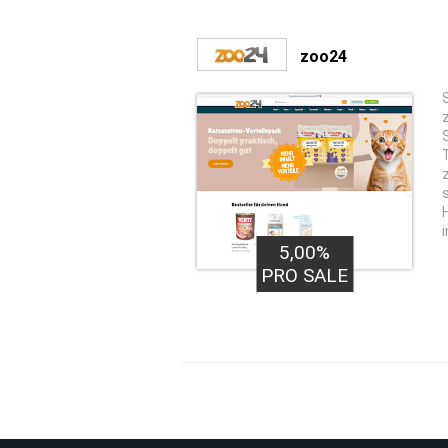
zoo24
5,00%
PRO SALE