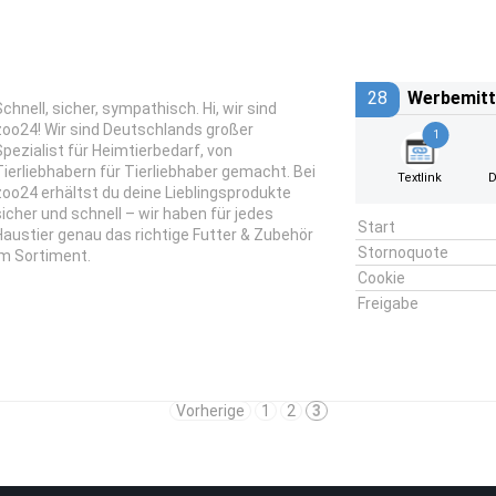
28
Werbemitt
Schnell, sicher, sympathisch. Hi, wir sind
zoo24! Wir sind Deutschlands großer
1
Spezialist für Heimtierbedarf, von
Tierliebhabern für Tierliebhaber gemacht. Bei
Textlink
D
zoo24 erhältst du deine Lieblingsprodukte
sicher und schnell – wir haben für jedes
Start
Haustier genau das richtige Futter & Zubehör
Stornoquote
im Sortiment.
Cookie
Freigabe
Vorherige
1
2
3