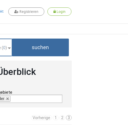
kt
Registrieren
Login
suchen
 (
0
)
Überblick
gebiete
der
Vorherige
1
2
3