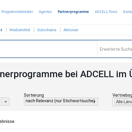
Programmbetreiber
Agentur
Partnerprogramme
ADCELL-Tools
Konta
ht
Werbemittel
Gutscheine
Aktionen
Erweiterte Suche
tnerprogramme bei ADCELL im 
Sortierung
Vertriebs
nach Relevanz (nur Stichwortsuche)
Alle Län
gebnisse.