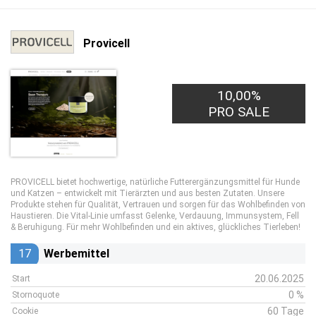
Provicell
10,00%
PRO SALE
PROVICELL bietet hochwertige, natürliche Futterergänzungsmittel für Hunde
und Katzen – entwickelt mit Tierärzten und aus besten Zutaten. Unsere
Produkte stehen für Qualität, Vertrauen und sorgen für das Wohlbefinden von
Haustieren. Die Vital-Linie umfasst Gelenke, Verdauung, Immunsystem, Fell
& Beruhigung. Für mehr Wohlbefinden und ein aktives, glückliches Tierleben!
17
Werbemittel
20.06.2025
Start
0 %
Stornoquote
60 Tage
Cookie