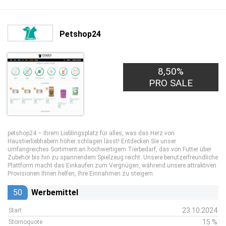
Petshop24
8,50%
PRO SALE
petshop24 – Ihrem Lieblingsplatz für alles, was das Herz von
Haustierliebhabern höher schlagen lässt! Entdecken Sie unser
umfangreiches Sortiment an hochwertigem Tierbedarf, das von Futter über
Zubehör bis hin zu spannendem Spielzeug reicht. Unsere benutzerfreundliche
Plattform macht das Einkaufen zum Vergnügen, während unsere attraktiven
Provisionen Ihnen helfen, Ihre Einnahmen zu steigern.
50
Werbemittel
23.10.2024
Start
15 %
Stornoquote