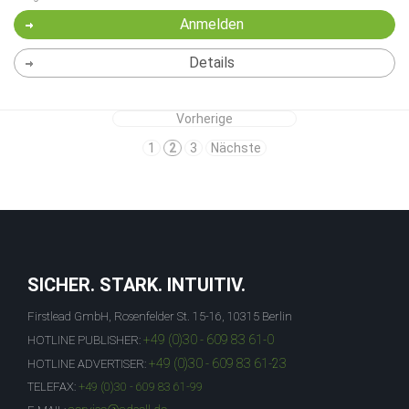
Anmelden
Details
Vorherige
1
2
3
Nächste
SICHER. STARK. INTUITIV.
Firstlead GmbH, Rosenfelder St. 15-16, 10315 Berlin
+49 (0)30 - 609 83 61-0
HOTLINE PUBLISHER:
+49 (0)30 - 609 83 61-23
HOTLINE ADVERTISER:
TELEFAX:
+49 (0)30 - 609 83 61-99