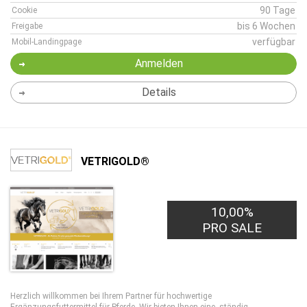
90 Tage
Cookie
bis 6 Wochen
Freigabe
verfügbar
Mobil-Landingpage
Anmelden
Details
VETRIGOLD®
10,00%
PRO SALE
Herzlich willkommen bei Ihrem Partner für hochwertige