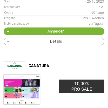
26.10.2023
Start
n.a.
Stornoquote
60 Tage
Cookie
bis 6 Wochen
Freigabe
verfügbar
Mobil-Landingpage
Anmelden
Details
CANATURA
10,00%
PRO SALE