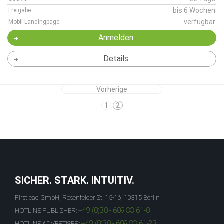
bis 6 Wochen
Freigabe
verfügbar
Mobil-Landingpage
Anmelden
Details
Vorherige
1
2
SICHER. STARK. INTUITIV.
Firstlead GmbH, Rosenfelder St. 15-16, 10315 Berlin
+49 (0)30 - 609 83 61-0
HOTLINE PUBLISHER:
+49 (0)30 - 609 83 61-23
HOTLINE ADVERTISER: