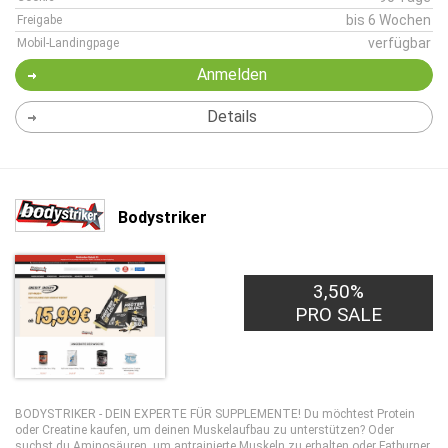
bis 6 Wochen
Freigabe
verfügbar
Mobil-Landingpage
Anmelden
Details
Bodystriker
3,50%
PRO SALE
BODYSTRIKER - DEIN EXPERTE FÜR SUPPLEMENTE! Du möchtest Protein
oder Creatine kaufen, um deinen Muskelaufbau zu unterstützen? Oder
suchst du Aminosäuren, um antrainierte Muskeln zu erhalten oder Fatburner,