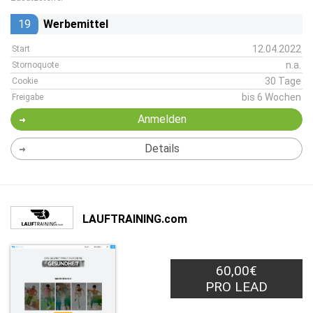
19
Werbemittel
12.04.2022
Start
n.a.
Stornoquote
30 Tage
Cookie
bis 6 Wochen
Freigabe
Anmelden
Details
LAUFTRAINING.com
60,00€
PRO LEAD