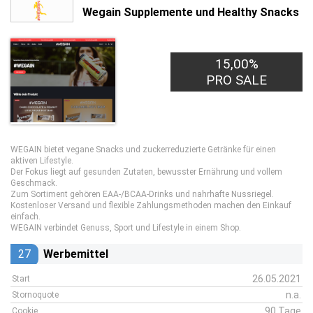
Wegain Supplemente und Healthy Snacks
15,00%
PRO SALE
WEGAIN bietet vegane Snacks und zuckerreduzierte Getränke für einen
aktiven Lifestyle.
Der Fokus liegt auf gesunden Zutaten, bewusster Ernährung und vollem
Geschmack.
Zum Sortiment gehören EAA-/BCAA-Drinks und nahrhafte Nussriegel.
Kostenloser Versand und flexible Zahlungsmethoden machen den Einkauf
einfach.
WEGAIN verbindet Genuss, Sport und Lifestyle in einem Shop.
27
Werbemittel
26.05.2021
Start
n.a.
Stornoquote
90 Tage
Cookie