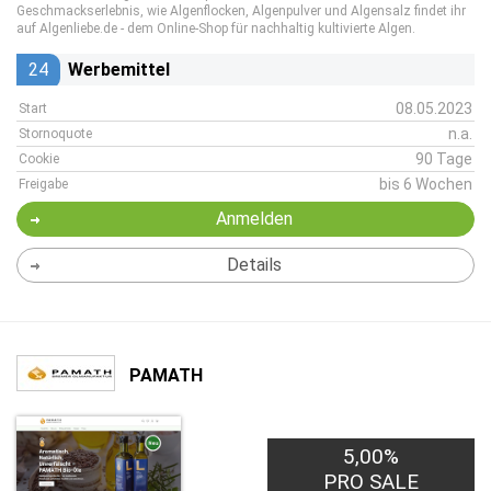
Geschmackserlebnis, wie Algenflocken, Algenpulver und Algensalz findet ihr
auf Algenliebe.de - dem Online-Shop für nachhaltig kultivierte Algen.
24
Werbemittel
08.05.2023
Start
n.a.
Stornoquote
90 Tage
Cookie
bis 6 Wochen
Freigabe
Anmelden
Details
PAMATH
5,00%
PRO SALE