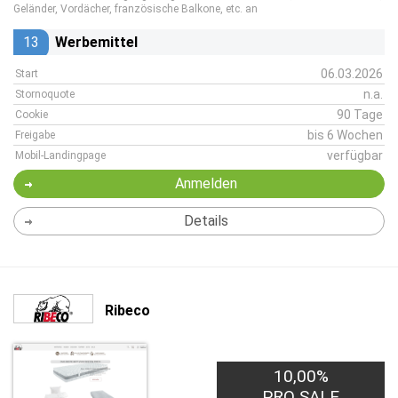
Geländer, Vordächer, französische Balkone, etc. an
13
Werbemittel
06.03.2026
Start
n.a.
Stornoquote
90 Tage
Cookie
bis 6 Wochen
Freigabe
verfügbar
Mobil-Landingpage
Anmelden
Details
Ribeco
10,00%
PRO SALE