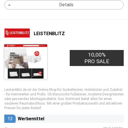
Details
LEISTENBLITZ
10,00%
PRO SALE
Leistenblitz.de ist der Online-Shop für Sockelleisten, Holzleisten und Zubehör
- für Heimwerker und Profis. Ob klassische Fußleisten, moderne Designleisten
oder passendes Montagezubehör: Das Sortiment bietet alles für einen
sauberen Raumabschluss. Mit einer großen Produktauswahl und attraktiven
Preisen für jeden Bedarf.
13
Werbemittel