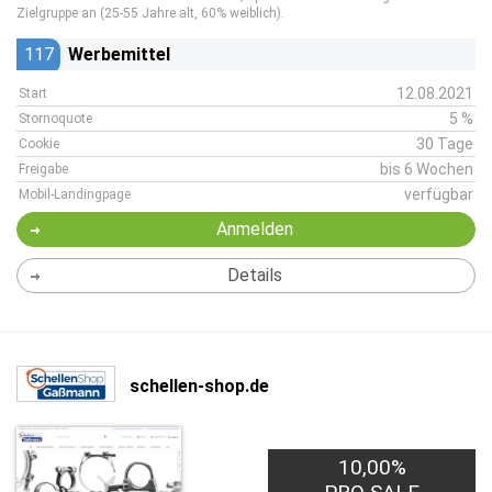
Zielgruppe an (25-55 Jahre alt, 60% weiblich).
117
Werbemittel
12.08.2021
Start
5 %
Stornoquote
30 Tage
Cookie
bis 6 Wochen
Freigabe
verfügbar
Mobil-Landingpage
Anmelden
Details
schellen-shop.de
10,00%