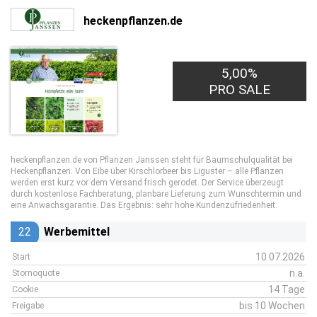
heckenpflanzen.de
5,00%
PRO SALE
heckenpflanzen.de von Pflanzen Janssen steht für Baumschulqualität bei
Heckenpflanzen. Von Eibe über Kirschlorbeer bis Liguster – alle Pflanzen
werden erst kurz vor dem Versand frisch gerodet. Der Service überzeugt
durch kostenlose Fachberatung, planbare Lieferung zum Wunschtermin und
eine Anwachsgarantie. Das Ergebnis: sehr hohe Kundenzufriedenheit.
22
Werbemittel
10.07.2026
Start
n.a.
Stornoquote
14 Tage
Cookie
bis 10 Wochen
Freigabe