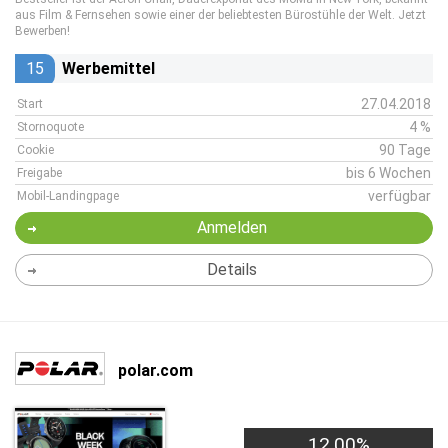
aus Film & Fernsehen sowie einer der beliebtesten Bürostühle der Welt. Jetzt
Bewerben!
15
Werbemittel
27.04.2018
Start
4 %
Stornoquote
90 Tage
Cookie
bis 6 Wochen
Freigabe
verfügbar
Mobil-Landingpage
Anmelden
Details
polar.com
12,00%