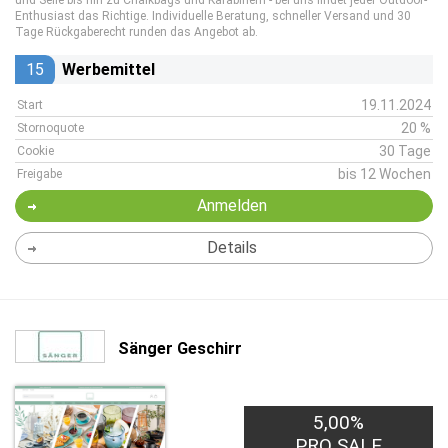
und Seile bis hin zu Chalkbags und Karabinern - bei uns findet jeder Outdoor-
Enthusiast das Richtige. Individuelle Beratung, schneller Versand und 30
Tage Rückgaberecht runden das Angebot ab.
15
Werbemittel
19.11.2024
Start
20 %
Stornoquote
30 Tage
Cookie
bis 12 Wochen
Freigabe
Anmelden
Details
Sänger Geschirr
5,00%
PRO SALE