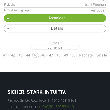
bis 6 Wochen
Freigabe
verfügbar
Mobil-Landingpage
Anmelden
Details
Erste
Vorherige
41
42
43
44
45
46
47
48
49
50
Nächste
Letzte
SICHER. STARK. INTUITIV.
Firstlead GmbH, Rosenfelder St. 15-16, 10315 Berlin
+49 (0)30 - 609 83 61-0
HOTLINE PUBLISHER: