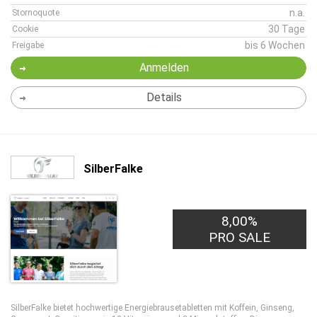
n.a.
Stornoquote
30 Tage
Cookie
bis 6 Wochen
Freigabe
Anmelden
Details
SilberFalke
8,00%
PRO SALE
SilberFalke bietet hochwertige Energiebrausetabletten mit Koffein, Ginseng,