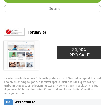
Details
ForumVita
35,00%
PRO SALE
www.forumvita.de ist ein Online-Shop, der sich auf Gesundheitsprodukte und
bioaktive Nahrungsergänzungsmittel spezialisiert hat. Die Expertise liegt
hierbei im Angebot einer breiten Palette an hochwertigen Produkten, die das
allgemeine Wohlbefinden unterstützen und zur Gesundheitsprävention
beitragen können.
63
Werbemittel