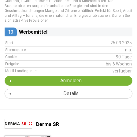
Guarana, L-Carnitin sowie 10 Vitaminen und 8 Mineralstoffen. Die
Brausetabletten sorgen für anhaltende Energie und sind in den
Geschmacksrichtungen Mango und Zitrone erhältlich. Perfekt für Sport, Arbeit
und Alltag – für alle, die einen natürlichen Energieschub suchen. Sichern Sie
sich attraktive Provisionen.
13
Werbemittel
25.03.2025
Start
n.a.
Stornoquote
90 Tage
Cookie
bis 6 Wochen
Freigabe
verfügbar
Mobil-Landingpage
Anmelden
Details
Derma SR