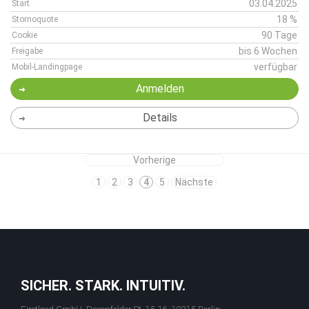
03.04.2025
Start
18 %
Stornoquote
90 Tage
Cookie
bis 6 Wochen
Freigabe
verfügbar
Mobil-Landingpage
Anmelden
Details
Vorherige
1
2
3
4
5
Nächste
SICHER. STARK. INTUITIV.