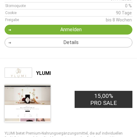
0 %
Stornoquote
90 Tage
Cookie
bis 8 Wochen
Freigabe
Anmelden
Details
YLUMI
15,00%
PRO SALE
YLUMI bietet Premium-Nahrungsergänzungsmittel, die auf individuellen