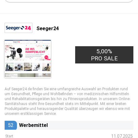
Seeger24
5,00%
PRO SALE
Auf Seeger24.de finden Sie eine umfangreiche Auswahl an Produkten rund
um Gesundheit, Pflege und Wohlbefinden – von medizinischen Hilfsmitteln
und Rehabilitationsgeräten bis hin zu Fitnessprodukten. In unserem Online-
Sanitätshaus steht Ihre Gesundheit stets im Mittelpunkt. Mit einer breiten
Produktpalette und herausragender Qualität überzeugen wir ebenso wie mit
unserem erstklassigen Service.
52
Werbemittel
11.07.2025
Start