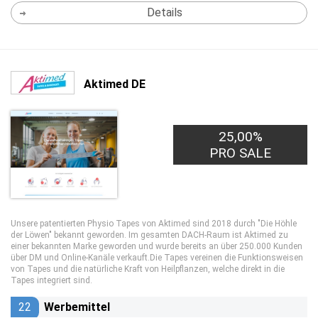
Details
Aktimed DE
25,00%
PRO SALE
Unsere patentierten Physio Tapes von Aktimed sind 2018 durch "Die Höhle
der Löwen" bekannt geworden. Im gesamten DACH-Raum ist Aktimed zu
einer bekannten Marke geworden und wurde bereits an über 250.000 Kunden
über DM und Online-Kanäle verkauft.Die Tapes vereinen die Funktionsweisen
von Tapes und die natürliche Kraft von Heilpflanzen, welche direkt in die
Tapes integriert sind.
22
Werbemittel