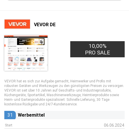
VEVOR DE
10,00%
PRO SALE
VEVOR hat es sich zur Aufgabe gemacht, Heimwerker und Profis mit
robusten Geräten und Werkzeugen zu den günstigsten Preisen zu versorgen.
VEVOR ist seit über 10 Jahren auf Geschäfts- und Industrieprodukte,
Küchengeräte, Sportartikel, Maschinenwerkzeuge, Heimtierprodukte sowie
Heim- und Gartenprodukte spezialisiert. Schnelle Lieferung, 30 Tage
kostenlose Rückgabe und 24/7-Kundenservice.
31
Werbemittel
06.06.2024
Start