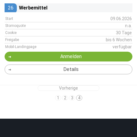
26
Werbemittel
09.06.2026
Start
n.a.
Stornoquote
30 Tage
Cookie
bis 6 Wochen
Freigabe
verfügbar
Mobil-Landingpage
Anmelden
Details
Vorherige
1
2
3
4