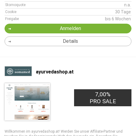
n.a.
Stornoquote
30 Tage
Cookie
bis 6 Wochen
Freigabe
Anmelden
Details
ayurvedashop.at
7,00%
PRO SALE
Willkommen im ayurvedashop.at! Werden Sie unser Affiliate-Partner und