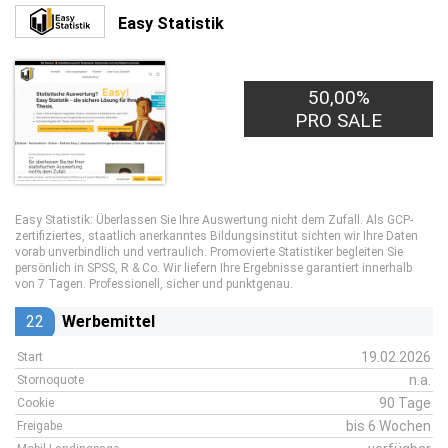
Easy Statistik
50,00%
PRO SALE
Easy Statistik: Überlassen Sie Ihre Auswertung nicht dem Zufall. Als GCP-
zertifiziertes, staatlich anerkanntes Bildungsinstitut sichten wir Ihre Daten
vorab unverbindlich und vertraulich. Promovierte Statistiker begleiten Sie
persönlich in SPSS, R & Co. Wir liefern Ihre Ergebnisse garantiert innerhalb
von 7 Tagen. Professionell, sicher und punktgenau.
22
Werbemittel
19.02.2026
Start
n.a.
Stornoquote
90 Tage
Cookie
bis 6 Wochen
Freigabe