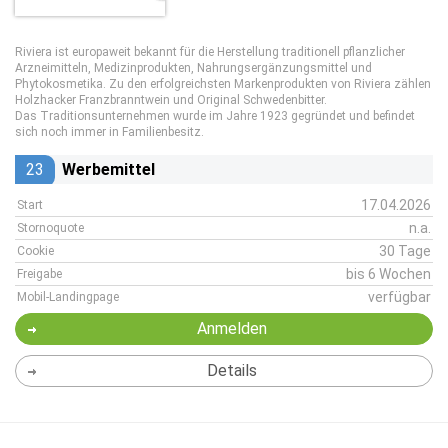
Riviera ist europaweit bekannt für die Herstellung traditionell pflanzlicher
Arzneimitteln, Medizinprodukten, Nahrungsergänzungsmittel und
Phytokosmetika. Zu den erfolgreichsten Markenprodukten von Riviera zählen
Holzhacker Franzbranntwein und Original Schwedenbitter.
Das Traditionsunternehmen wurde im Jahre 1923 gegründet und befindet
sich noch immer in Familienbesitz.
23
Werbemittel
17.04.2026
Start
n.a.
Stornoquote
30 Tage
Cookie
bis 6 Wochen
Freigabe
verfügbar
Mobil-Landingpage
Anmelden
Details