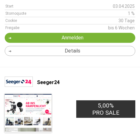
03.04.2025
Start
1 %
Stornoquote
30 Tage
Cookie
bis 6 Wochen
Freigabe
Anmelden
Details
Seeger24
5,00%
PRO SALE