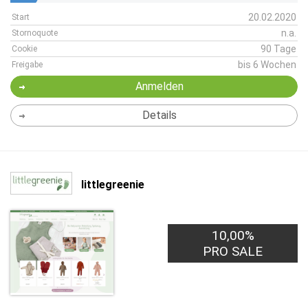
20.02.2020
Start
n.a.
Stornoquote
90 Tage
Cookie
bis 6 Wochen
Freigabe
Anmelden
Details
littlegreenie
10,00%
PRO SALE