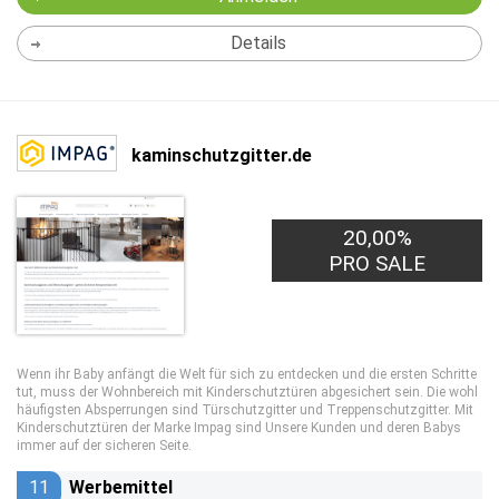
Details
kaminschutzgitter.de
20,00%
PRO SALE
Wenn ihr Baby anfängt die Welt für sich zu entdecken und die ersten Schritte
tut, muss der Wohnbereich mit Kinderschutztüren abgesichert sein. Die wohl
häufigsten Absperrungen sind Türschutzgitter und Treppenschutzgitter. Mit
Kinderschutztüren der Marke Impag sind Unsere Kunden und deren Babys
immer auf der sicheren Seite.
11
Werbemittel