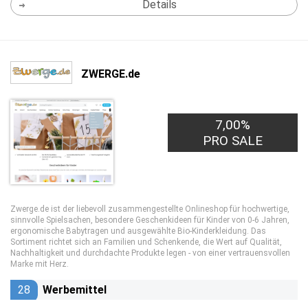
Details
ZWERGE.de
7,00%
PRO SALE
Zwerge.de ist der liebevoll zusammengestellte Onlineshop für hochwertige,
sinnvolle Spielsachen, besondere Geschenkideen für Kinder von 0-6 Jahren,
ergonomische Babytragen und ausgewählte Bio-Kinderkleidung. Das
Sortiment richtet sich an Familien und Schenkende, die Wert auf Qualität,
Nachhaltigkeit und durchdachte Produkte legen - von einer vertrauensvollen
Marke mit Herz.
28
Werbemittel