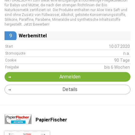
NATURALSOPHY.com bietet eine einzigartige & hochwertige Pflegekollektion
für Babys und Mütter, die nach den strengen Richtlinien der Bio
Naturkosmetik zertifiziert ist. Die Produkte enthalten nur Aloe Vera Saft und
sind ohne Zusatz von Füllwasser, Alkohol, gelistete Konservierungsstoffe,
Silikone, Paraffine, Parabene, Mineralöle und synthetische Inhaltsstoffe
hergestellt. Jetzt Bewerben!
9
Werbemittel
10.07.2020
Start
n.a.
Stornoquote
90 Tage
Cookie
bis 6 Wochen
Freigabe
Anmelden
Details
PapierFischer