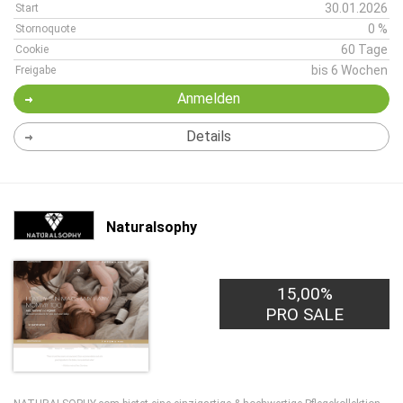
30.01.2026
Start
0 %
Stornoquote
60 Tage
Cookie
bis 6 Wochen
Freigabe
Anmelden
Details
Naturalsophy
15,00%
PRO SALE