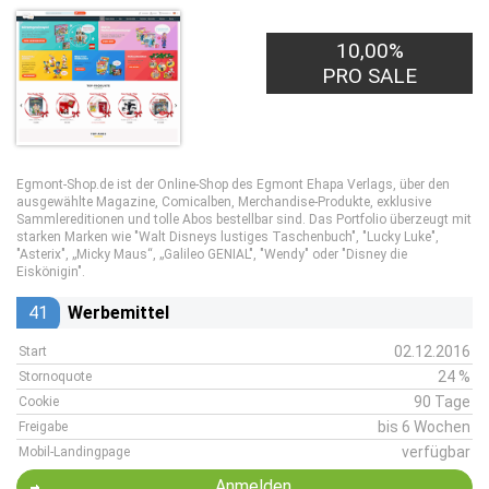
10,00%
PRO SALE
Egmont-Shop.de ist der Online-Shop des Egmont Ehapa Verlags, über den
ausgewählte Magazine, Comicalben, Merchandise-Produkte, exklusive
Sammlereditionen und tolle Abos bestellbar sind. Das Portfolio überzeugt mit
starken Marken wie "Walt Disneys lustiges Taschenbuch", "Lucky Luke",
"Asterix", „Micky Maus“, „Galileo GENIAL", "Wendy" oder "Disney die
Eiskönigin".
41
Werbemittel
02.12.2016
Start
24 %
Stornoquote
90 Tage
Cookie
bis 6 Wochen
Freigabe
verfügbar
Mobil-Landingpage
Anmelden