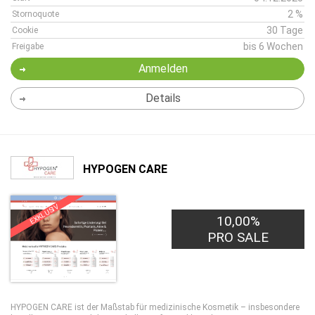
2 %
Stornoquote
30 Tage
Cookie
bis 6 Wochen
Freigabe
Anmelden
Details
HYPOGEN CARE
EXKLUSIV
10,00%
PRO SALE
HYPOGEN CARE ist der Maßstab für medizinische Kosmetik – insbesondere