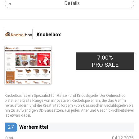
Details
Knobelbox
7,00%
PRO SALE
Knobelbox ist ein Spezialist für Rätsel- und Knobelspiele. Der Onlineshop
bietet eine breite Range von innovativen Knobelspielen an, die das Gehirn
herausfordern und die Kreativität fördern - von klassischen Geduldspielen bis
hin zu aufwendigen 3D-Bausätzen. Für jedes Alter und Geschicklichkeitslevel
ist etwas dabei.
27
Werbemittel
04.12.2025
Start