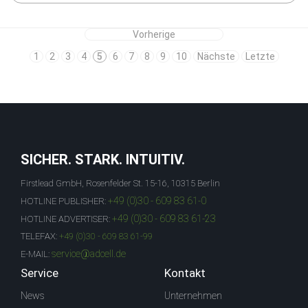
Vorherige
1
2
3
4
5
6
7
8
9
10
Nächste
Letzte
SICHER. STARK. INTUITIV.
Firstlead GmbH, Rosenfelder St. 15-16, 10315 Berlin
+49 (0)30 - 609 83 61-0
HOTLINE PUBLISHER:
+49 (0)30 - 609 83 61-23
HOTLINE ADVERTISER:
TELEFAX:
+49 (0)30 - 609 83 61-99
service@adcell.de
E-MAIL:
Service
Kontakt
News
Unternehmen