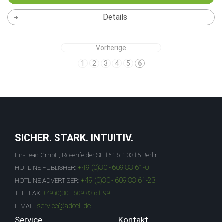
Details
Vorherige
1
2
3
4
5
6
SICHER. STARK. INTUITIV.
Firstlead GmbH, Rosenfelder St. 15-16, 10315 Berlin
+49 (0)30 - 609 83 61-0
HOTLINE PUBLISHER:
+49 (0)30 - 609 83 61-23
HOTLINE ADVERTISER:
TELEFAX:
+49 (0)30 - 609 83 61-99
service@adcell.de
E-MAIL:
Service
Kontakt