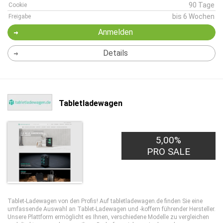
90 Tage
Cookie
bis 6 Wochen
Freigabe
Anmelden
Details
Tabletladewagen
5,00%
PRO SALE
Tablet-Ladewagen von den Profis! Auf tabletladewagen.de finden Sie eine
umfassende Auswahl an Tablet-Ladewagen und -koffern führender Hersteller.
Unsere Plattform ermöglicht es Ihnen, verschiedene Modelle zu vergleichen