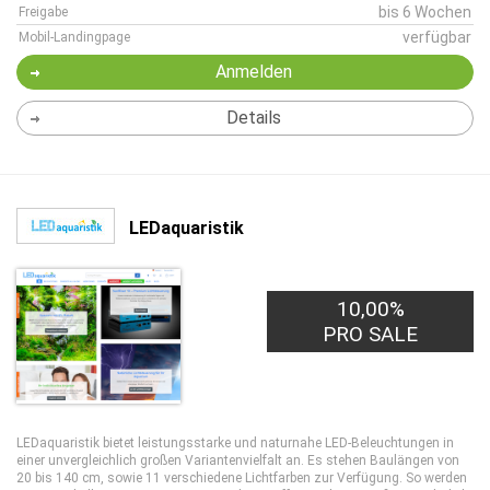
bis 6 Wochen
Freigabe
verfügbar
Mobil-Landingpage
Anmelden
Details
LEDaquaristik
10,00%
PRO SALE
LEDaquaristik bietet leistungsstarke und naturnahe LED-Beleuchtungen in
einer unvergleichlich großen Variantenvielfalt an. Es stehen Baulängen von
20 bis 140 cm, sowie 11 verschiedene Lichtfarben zur Verfügung. So werden