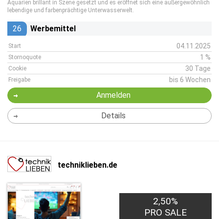
Aquarien brillant in Szene gesetzt und es eröffnet sich eine außergewöhnlich
lebendige und farbenprächtige Unterwasserwelt.
26
Werbemittel
04.11.2025
Start
1 %
Stornoquote
30 Tage
Cookie
bis 6 Wochen
Freigabe
Anmelden
Details
techniklieben.de
2,50%
PRO SALE