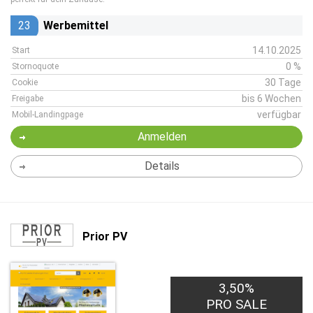
23
Werbemittel
14.10.2025
Start
0 %
Stornoquote
30 Tage
Cookie
bis 6 Wochen
Freigabe
verfügbar
Mobil-Landingpage
Anmelden
Details
Prior PV
3,50%
PRO SALE