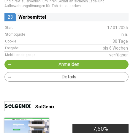
und direkt zu erwerben, um Ihren Bedarf an sicheren Lade- und
Aufbewahrungslösungen für Tablets zu decken.
23
Werbemittel
17.01.2025
Start
n.a.
Stornoquote
30 Tage
Cookie
bis 6 Wochen
Freigabe
verfügbar
Mobil-Landingpage
Anmelden
Details
SolGenix
7,50%