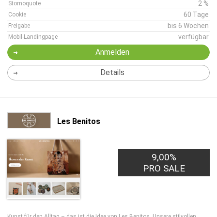
2 %
Stornoquote
60 Tage
Cookie
bis 6 Wochen
Freigabe
verfügbar
Mobil-Landingpage
Anmelden
Details
Les Benitos
9,00%
PRO SALE
Kunst für den Alltag – das ist die Idee von Les Benitos. Unsere stilvollen