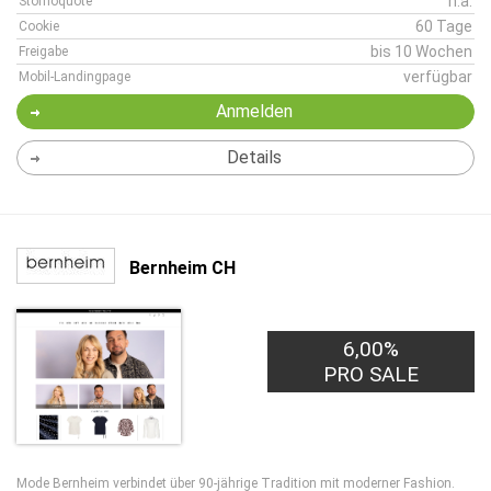
n.a.
Stornoquote
60 Tage
Cookie
bis 10 Wochen
Freigabe
verfügbar
Mobil-Landingpage
Anmelden
Details
Bernheim CH
6,00%
PRO SALE
Mode Bernheim verbindet über 90-jährige Tradition mit moderner Fashion.