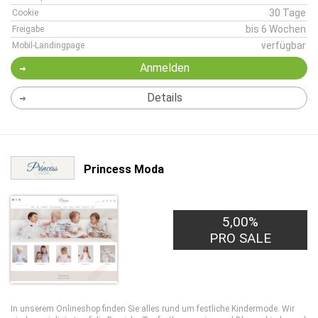
30 Tage
Cookie
bis 6 Wochen
Freigabe
verfügbar
Mobil-Landingpage
Anmelden
Details
Princess Moda
5,00%
PRO SALE
In unserem Onlineshop finden Sie alles rund um festliche Kindermode. Wir