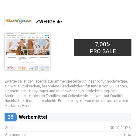
ZWERGE.de
7,00%
PRO SALE
Zwerge.de ist der liebevoll zusammengestellte Onlineshop für hochwertige,
sinnvolle Spielsachen, besondere Geschenkideen für Kinder von 0-6 Jahren,
ergonomische Babytragen und ausgewählte Bio-Kinderkleidung. Das
Sortiment richtet sich an Familien und Schenkende, die Wert auf Qualität,
Nachhaltigkeit und durchdachte Produkte legen - von einer vertrauensvollen
Marke mit Herz.
28
Werbemittel
30.01.2026
Start
0 %
Stornoquote