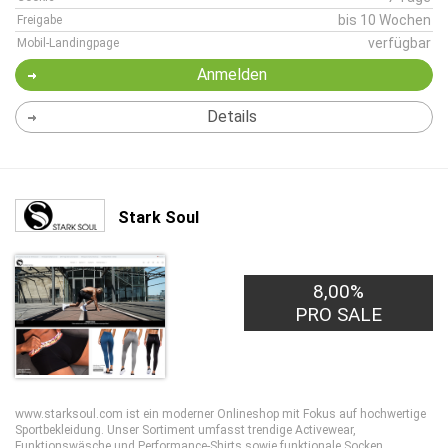
bis 10 Wochen
Freigabe
verfügbar
Mobil-Landingpage
Anmelden
Details
Stark Soul
8,00%
PRO SALE
www.starksoul.com ist ein moderner Onlineshop mit Fokus auf hochwertige
Sportbekleidung. Unser Sortiment umfasst trendige Activewear,
Funktionswäsche und Performance-Shirts sowie funktionale Socken,