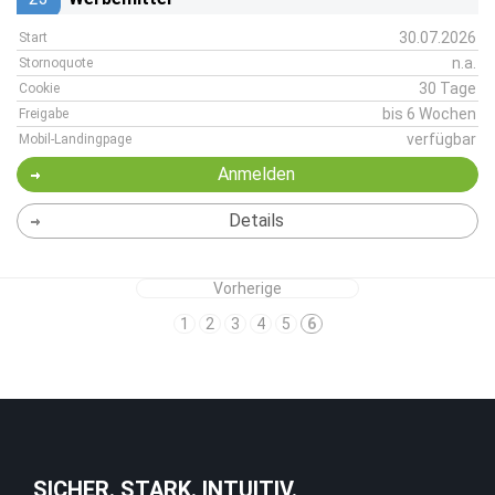
30.07.2026
Start
n.a.
Stornoquote
30 Tage
Cookie
bis 6 Wochen
Freigabe
verfügbar
Mobil-Landingpage
Anmelden
Details
Vorherige
1
2
3
4
5
6
SICHER. STARK. INTUITIV.