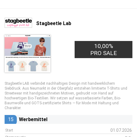
Stagbeetle Lab
10,00%
PRO SALE
Stagbeetle LAB verbindet nachhaltiges Design mit handwerklichem
Siebdruck. Aus Neumarkt in der Oberpfalz entstehen limitierte T-Shirts und
Streetwear mit handgezeichneten Motiven, gedruckt von Hand auf
hochwertigen Bio-Textilien. Wir setzen auf wasserbasierte Farben, Bio-
Baumwolle und GOTS-zertifizierte Shirts — für Mode mit Haltung und
Charakter.
15
Werbemittel
01.07.2026
Start