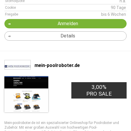
n.a.
Stornoquote
90 Tage
Cookie
bis 6 Wochen
Freigabe
Anmelden
Details
mein-poolroboter.de
3,00%
PRO SALE
Mein-poolroboter.de ist ein spezialisierter Onlineshop für Poolroboter und
Zubehör. Mit einer großen Auswahl von hochwertigen Pool-