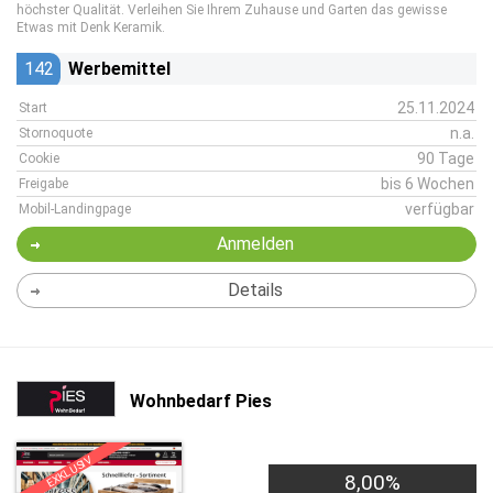
höchster Qualität. Verleihen Sie Ihrem Zuhause und Garten das gewisse
Etwas mit Denk Keramik.
142
Werbemittel
25.11.2024
Start
n.a.
Stornoquote
90 Tage
Cookie
bis 6 Wochen
Freigabe
verfügbar
Mobil-Landingpage
Anmelden
Details
Wohnbedarf Pies
EXKLUSIV
8,00%