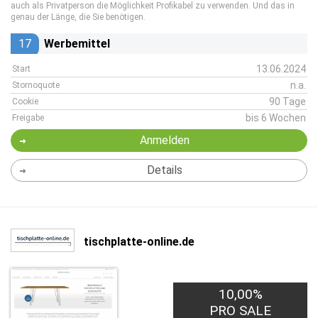
auch als Privatperson die Möglichkeit Profikabel zu verwenden. Und das in
genau der Länge, die Sie benötigen.
17
Werbemittel
13.06.2024
Start
n.a.
Stornoquote
90 Tage
Cookie
bis 6 Wochen
Freigabe
Anmelden
Details
tischplatte-online.de
10,00%
PRO SALE