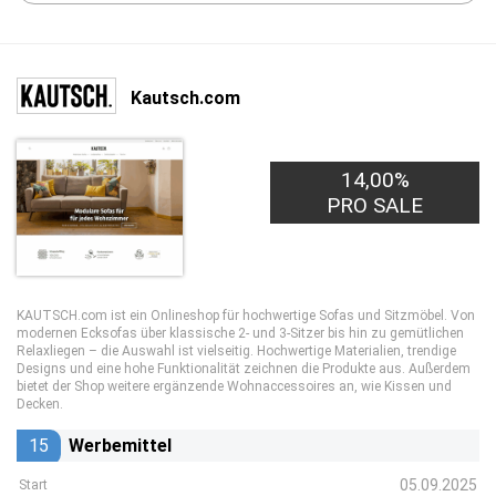
Kautsch.com
14,00%
PRO SALE
KAUTSCH.com ist ein Onlineshop für hochwertige Sofas und Sitzmöbel. Von
modernen Ecksofas über klassische 2- und 3-Sitzer bis hin zu gemütlichen
Relaxliegen – die Auswahl ist vielseitig. Hochwertige Materialien, trendige
Designs und eine hohe Funktionalität zeichnen die Produkte aus. Außerdem
bietet der Shop weitere ergänzende Wohnaccessoires an, wie Kissen und
Decken.
15
Werbemittel
05.09.2025
Start