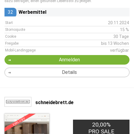
dazu beitragen, einen gesunden Lebensstil zu pflegen.
32
Werbemittel
20.11.2024
Start
15 %
Stornoquote
30 Tage
Cookie
bis 13 Wochen
Freigabe
verfügbar
Mobil-Landingpage
Anmelden
Details
schneidebrett.de
EXKLUSIV
20,00%
PRO SALE