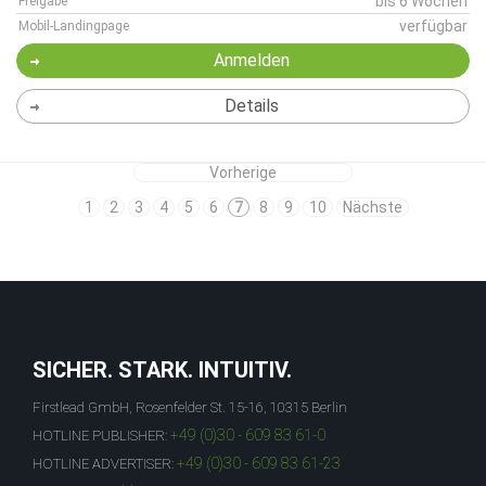
bis 6 Wochen
Freigabe
verfügbar
Mobil-Landingpage
Anmelden
Details
Vorherige
1
2
3
4
5
6
7
8
9
10
Nächste
SICHER. STARK. INTUITIV.
Firstlead GmbH, Rosenfelder St. 15-16, 10315 Berlin
+49 (0)30 - 609 83 61-0
HOTLINE PUBLISHER:
+49 (0)30 - 609 83 61-23
HOTLINE ADVERTISER: