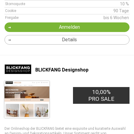
10 %
Stornoquote
90 Tage
Cookie
bis 6 Wochen
Freigabe
Anmelden
Details
BLICKFANG Designshop
10,00%
PRO SALE
Der Onlineshop der BLICKFANG bietet eine exquisite und kuratierte Auswahl
an Design- und Dekorationsartikeln. Unser Sortiment reicht von