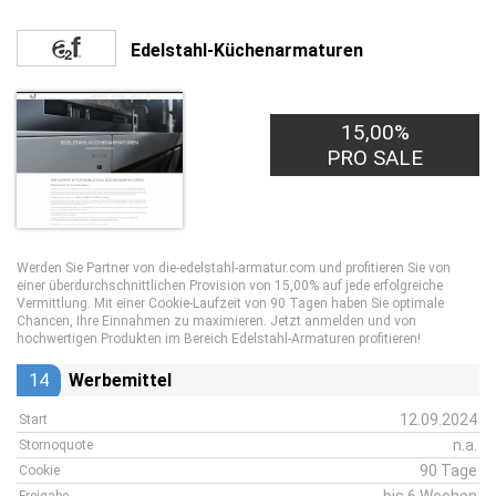
Edelstahl-Küchenarmaturen
15,00%
PRO SALE
Werden Sie Partner von die-edelstahl-armatur.com und profitieren Sie von
einer überdurchschnittlichen Provision von 15,00% auf jede erfolgreiche
Vermittlung. Mit einer Cookie-Laufzeit von 90 Tagen haben Sie optimale
Chancen, Ihre Einnahmen zu maximieren. Jetzt anmelden und von
hochwertigen Produkten im Bereich Edelstahl-Armaturen profitieren!
14
Werbemittel
12.09.2024
Start
n.a.
Stornoquote
90 Tage
Cookie