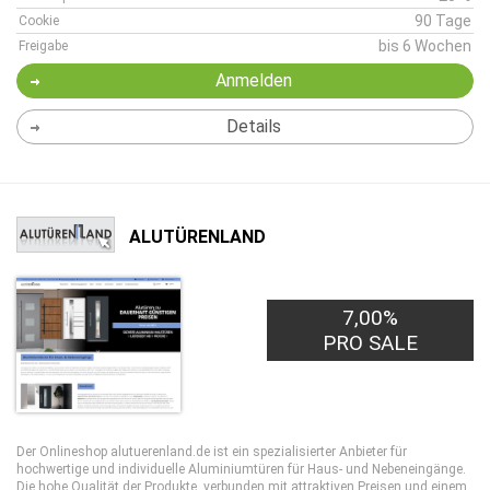
90 Tage
Cookie
bis 6 Wochen
Freigabe
Anmelden
Details
ALUTÜRENLAND
7,00%
PRO SALE
Der Onlineshop alutuerenland.de ist ein spezialisierter Anbieter für
hochwertige und individuelle Aluminiumtüren für Haus- und Nebeneingänge.
Die hohe Qualität der Produkte, verbunden mit attraktiven Preisen und einem