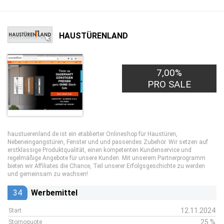
HAUSTÜRENLAND
7,00%
PRO SALE
haustuerenland.de ist ein etablierter Onlineshop für Haustüren,
Nebeneingangstüren, Fenster und und passendes Zubehör. Wir setzen auf
erstklassige Produktqualität, einen kompetenten Kundenservice und
regelmäßige Angebote für unsere Kunden. Mit unserem Partnerprogramm
bieten wir Affiliates die Chance, Teil unserer Erfolgsgeschichte zu werden
und gemeinsam zu wachsen!
34
Werbemittel
12.11.2024
Start
25 %
Stornoquote