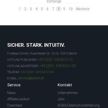
Vorherige
1
2
3
4
5
6
7
8
9
10
Nächste
SICHER. STARK. INTUITIV.
Firstlead GmbH, Rosenfelder St. 15-16, 10315 Berlin
+49 (0)30 - 609 83 61-0
HOTLINE PUBLISHER:
+49 (0)30 - 609 83 61-23
HOTLINE ADVERTISER:
TELEFAX:
+49 (0)30 - 609 83 61-99
service@adcell.de
E-MAIL:
Service
Kontakt
News
Unternehmen
Affiliate-Lexikon
Jobs
Download
AGB & Datenschutzerklärung