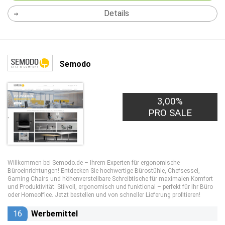
Details
Semodo
3,00%
PRO SALE
Willkommen bei Semodo.de – Ihrem Experten für ergonomische
Büroeinrichtungen! Entdecken Sie hochwertige Bürostühle, Chefsessel,
Gaming Chairs und höhenverstellbare Schreibtische für maximalen Komfort
und Produktivität. Stilvoll, ergonomisch und funktional – perfekt für Ihr Büro
oder Homeoffice. Jetzt bestellen und von schneller Lieferung profitieren!
16
Werbemittel