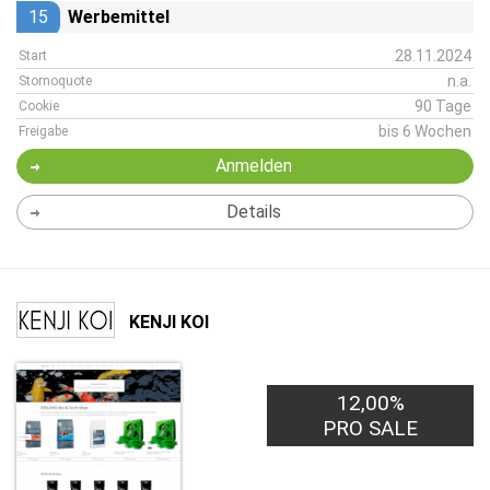
15
Werbemittel
28.11.2024
Start
n.a.
Stornoquote
90 Tage
Cookie
bis 6 Wochen
Freigabe
Anmelden
Details
KENJI KOI
12,00%
PRO SALE