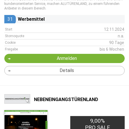
kundenorientierten Service, machen ALUTÜRENLAND, zu einem führenden
Anbieter in diesem Bereich.
31
Werbemittel
12.11.2024
Start
n.a.
Stornoquote
90 Tage
Cookie
bis 6 Wochen
Freigabe
Anmelden
Details
NEBENEINGANGSTÜRENLAND
9,00%
PRO SALE