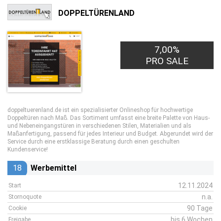
DOPPELTÜRENLAND
7,00%
PRO SALE
doppeltuerenland.de ist ein spezialisierter Onlineshop für hochwertige
Doppeltüren nach Maß. Das Sortiment umfasst eine breite Palette von Haus-
und Nebeneingangstüren in verschiedenen Stilen, Materialien und als
Maßanfertigung, passend für jedes Interieur und Budget. Abgerundet wird der
Service durch eine erstklassige Beratung durch einen geschulten
Kundenservice!
18
Werbemittel
12.11.2024
Start
n.a.
Stornoquote
90 Tage
Cookie
bis 6 Wochen
Freigabe