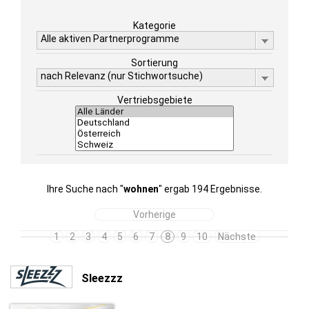
Kategorie
Alle aktiven Partnerprogramme
Sortierung
nach Relevanz (nur Stichwortsuche)
Vertriebsgebiete
Ihre Suche nach "
wohnen
" ergab 194 Ergebnisse.
Vorherige
1
2
3
4
5
6
7
8
9
10
Nächste
Sleezzz