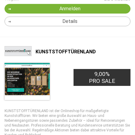
Anmelden
Details
KUNSTSTOFFTÜRENLAND
9,00%
PRO SALE
KUNSTSTOFFTÜRENLAND ist der Onlineshop für maßgefertigte
Kunststofftüren. Wir bieten eine große Auswahl an Haus- und
Nebeneingangstüren sowie passendes Zubehör – ideal für Renovierungen
und Neubauten. Professionelle Beratung und Kundenservice unterstützen Sie
bei der Auswahl. Regelmäßige Aktionen bieten dabei attraktive Vorteile für