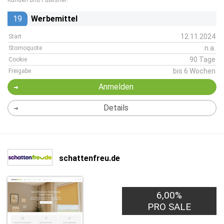
Kunden und Publisher!
19
Werbemittel
12.11.2024
Start
n.a.
Stornoquote
90 Tage
Cookie
bis 6 Wochen
Freigabe
Anmelden
Details
schattenfreu.de
6,00%
PRO SALE